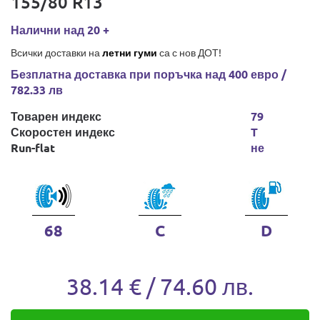
155/80 R13
Налични над 20 +
Всички доставки на
летни гуми
са с нов ДОТ!
Безплатна доставка при поръчка над 400 евро /
782.33 лв
Товарен индекс
79
Скоростен индекс
T
Run-flat
не
68
C
D
38.14 € / 74.60 лв.