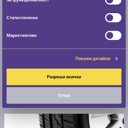
0 км/ч
Статистически
Намери гуми с новия размер
Маркетингови
По марка автомобил
Марка
Покажи детайли
Модел
Разреши всички
Отказ
Покажи гуми