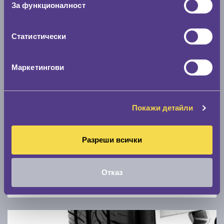
За функционалност
0 км/ч
Статистически
Намери гуми с новия размер
Маркетингови
По марка автомобил
Марка
Покажи детайли
Модел
Разреши всички
Отказ
Покажи гуми