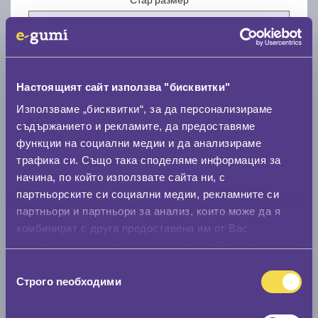
Настоящият сайт използва "бисквитки"
Нов размер
Използваме „бисквитки“, за да персонализираме
съдържанието и рекламите, да предоставяме
функции на социални медии и да анализираме
трафика си. Също така споделяме информация за
начина, по който използвате сайта ни, с
партньорските си социални медии, рекламните си
партньори и партньори за анализ, които може да я
Стар размер
комбинират с друга предоставена им от Вас
0 мм.
информация или с такава, която са събрали от
ползването от Ваша страна на услугите им.
Нов размер
Избор
Строго nеобходими
на
0 мм.
съгласие
Скоростомер при 100
км/ч