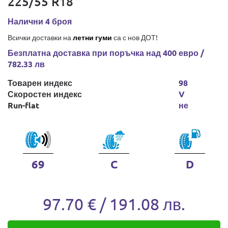
225/55 R18
Налични 4 броя
Всички доставки на
летни гуми
са с нов ДОТ!
Безплатна доставка при поръчка над 400 евро /
782.33 лв
Товарен индекс
98
Скоростен индекс
V
Run-flat
не
69
C
D
97.70 € / 191.08 лв.