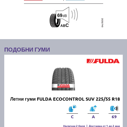
69
dB
C
A
B
ПОДОБНИ ГУМИ
Летни гуми FULDA ECOCONTROL SUV 225/55 R18
C
A
69
Налични 2 броя
|
Доставка от 1 до 2 дни