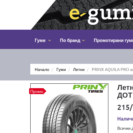
Гуми
По бранд
Промотирани гум
Начало
Гуми
Летни
PRINX AQUILA PRO а
Лет
Промо
ДОТ
215/
Налич
Всички 