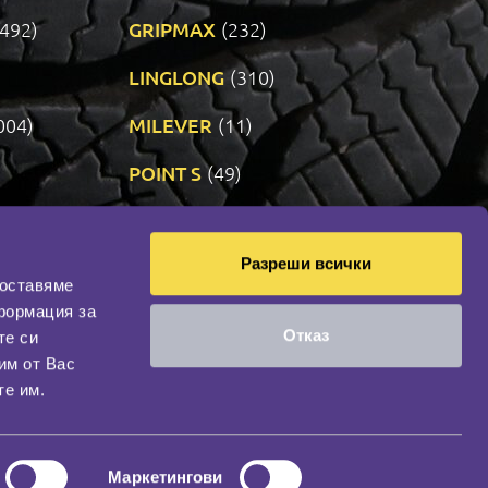
(492)
GRIPMAX
(232)
LINGLONG
(310)
004)
MILEVER
(11)
)
POINT S
(49)
SONIX
(191)
Разреши всички
14)
VREDESTEIN
(470)
доставяме
формация за
Отказ
те си
оциална мрежа
им от Вас
НАШИЯТ БЛОГ
те им.
Маркетингови