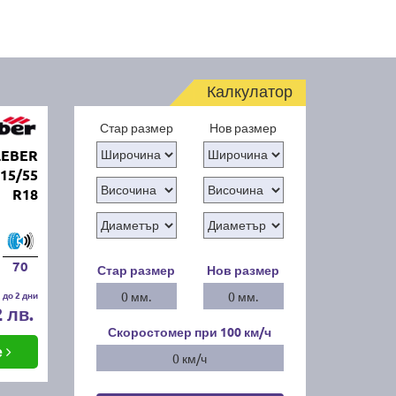
Калкулатор
Стар размер
Нов размер
LEBER
15/55
R18
70
Стар размер
Нов размер
 до 2 дни
0 мм.
0 мм.
2 лв.
Скоростомер при 100
км/ч
е
0 км/ч