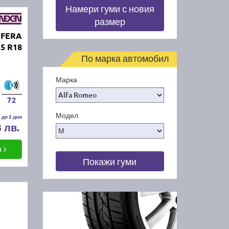
Намери гуми с новия
размер
'FERA
55 R18
По марка автомобил
Марка
72
Модел
 до 2 дни
3 лв.
е
Покажи гуми