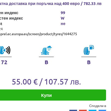
тна доставка при поръчка над 400 евро / 782.33 лв
ен индекс
99
стен индекс
W
at
не
24
eprel.ec.europa.eu/screen/product/tyres/1644275
72
B
B
55.00 € / 107.57 лв.
Купи
Сподели в