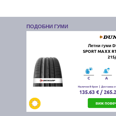
ПОДОБНИ ГУМИ
Летни гуми 
SPORT MAXX RT
215
C
A
Налични 8 броя
|
Доставка от
135.63 € / 265.
виж пове