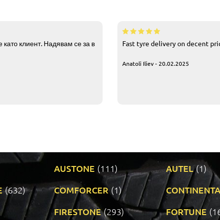
 като клиент. Надявам се за в
Fast tyre delivery on decent pr
Anatoli Iliev - 20.02.2025
AUSTONE
(111)
AUTEL
(1)
E
(632)
COMFORCER
(1)
CONTINENTA
)
FIRESTONE
(293)
FORTUNE
(1