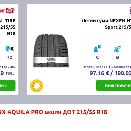
L TIRE
Летни гуми NEXEN N
215/55
Sport 215/
R18
72
C
B
 1 до 2 дни
Налични над 15 +
|
Доставка от 1
29 лв.
97.16 € / 190.0
че
виж повеч
NX AQUILA PRO акция ДОТ 215/55 R18