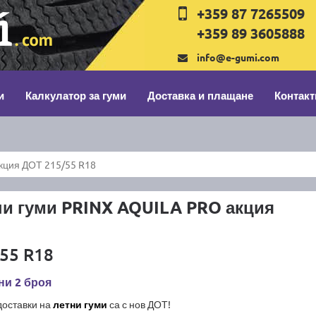
+359 87 7265509
+359 89 3605888
info@e-gumi.com
и
Калкулатор за гуми
Доставка и плащане
Контакт
кция ДОТ 215/55 R18
ни гуми PRINX AQUILA PRO акция
55 R18
ни 2 броя
доставки на
летни гуми
са с нов ДОТ!