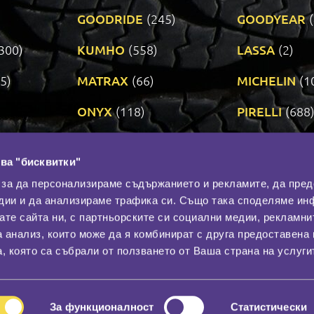
GOODRIDE
(245)
GOODYEAR
300)
KUMHO
(558)
LASSA
(2)
5)
MATRAX
(66)
MICHELIN
(1
ONYX
(118)
PIRELLI
(688
ROADSTONE
(3)
SAVA
(1)
ва "бисквитки"
TRIANGLE
(272)
UNIROYAL
(3
 за да персонализираме съдържанието и рекламите, да пре
дии и да анализираме трафика си. Също така споделяме ин
вате сайта ни, с партньорските си социални медии, рекламни
Контакти
С
а анализ, които може да я комбинират с друга предоставена 
За нас
, която са събрали от ползването от Ваша страна на услуги
Общи условия
лност
Гаранция
За функционалност
Статистически