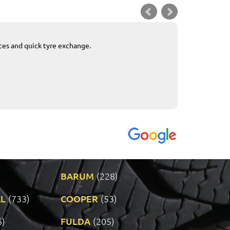
ices and quick tyre exchange.
Приемливо вре
VENDI - 27.04.2
BARUM
(228)
L
(733)
COOPER
(53)
6)
FULDA
(205)