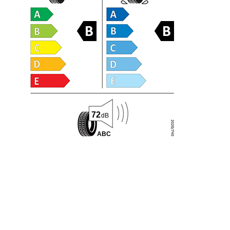
72
dB
A
B
C