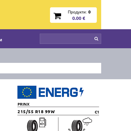
Продукти:
0
0.00 €
и
PRINX
215/55 R18 99W
C1