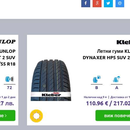
DUNLOP
Летни гуми K
 2 SUV
DYNAXER HP5 SUV 2
/55 R18
72
B
A
 1 до 2 дни
Налични над 9 +
|
Доставка от 1
27 лв.
110.96 € / 217.0
че
виж повеч