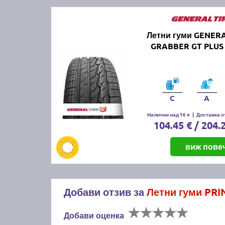
Летни гуми GENERA
GRABBER GT PLUS 
C
A
Налични над 16 +
|
Доставка от
104.45 € / 204.
виж пове
Добави отзив за
Летни гуми PRI
Добави оценка