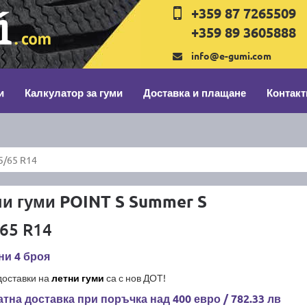
+359 87 7265509
+359 89 3605888
info@e-gumi.com
и
Калкулатор за гуми
Доставка и плащане
Контакт
5/65 R14
и гуми POINT S Summer S
65 R14
ни 4 броя
доставки на
летни гуми
са с нов ДОТ!
тна доставка при поръчка над 400 евро / 782.33 лв