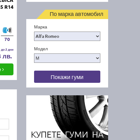
65 R14
По марка автомобил
Марка
70
Модел
 до 2 дни
3 лв.
е
Покажи гуми