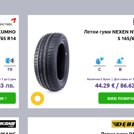
 KUMHO
Летни гуми NEXEN N
65 R14
S 165/
70
C
B
 1 до 2 дни
Налични 2 броя
|
Доставка от 1
83 лв.
44.29 € / 86.6
че
виж повеч
ANKANG
Летни гуми D