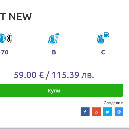
T NEW
70
B
C
59.00 € / 115.39 лв.
Купи
Сподели в