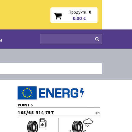
Продукти:
0
0.00 €
и
POINT S
165/65 R14 79T
C1