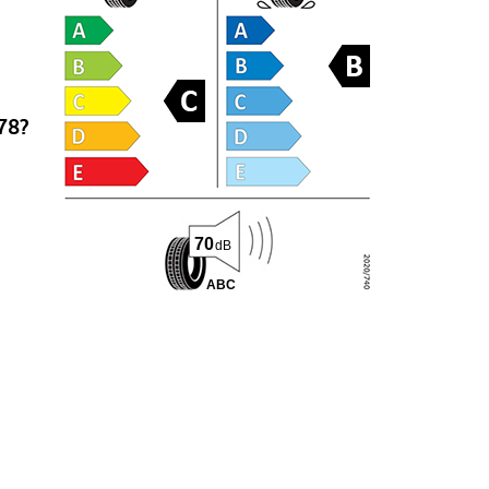
78?
70
dB
A
B
C