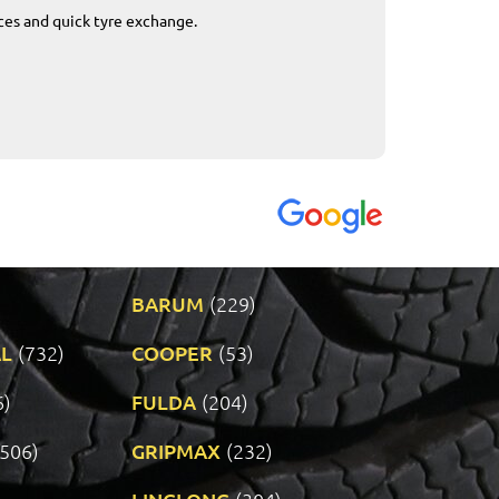
ices and quick tyre exchange.
Приемливо вре
VENDI - 27.04.2
BARUM
(229)
L
(732)
COOPER
(53)
6)
FULDA
(204)
(506)
GRIPMAX
(232)