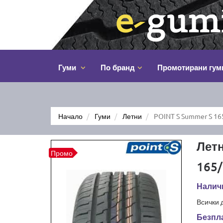
Гуми
По бранд
Промотирани гум
Начало
Гуми
Летни
POINT S Summer S 16
Летн
Промо
165/
Налич
Всички 
Безпла