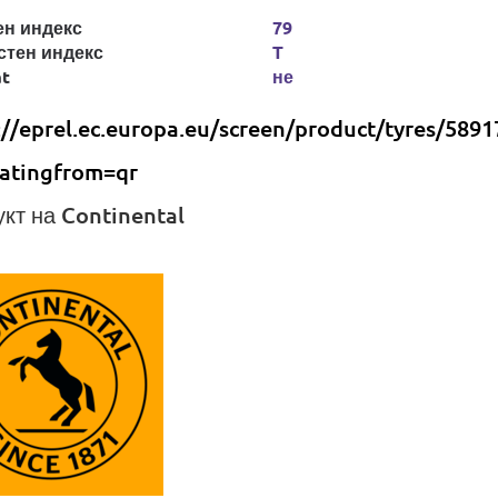
ен индекс
79
стен индекс
T
at
не
://eprel.ec.europa.eu/screen/product/tyres/5891
atingfrom=qr
кт на Continental