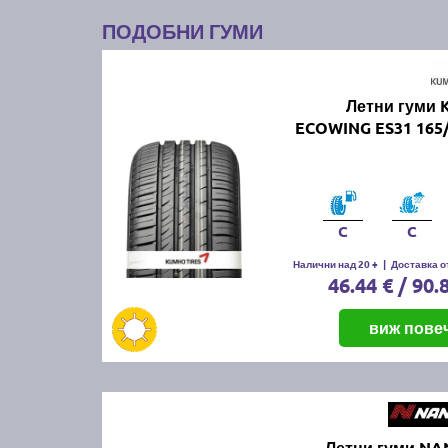
ПОДОБНИ ГУМИ
Летни гуми
ECOWING ES31 165/
C
C
Налични над 20 +
|
Доставка от
46.44 € / 90.
виж пове
Летни гуми N