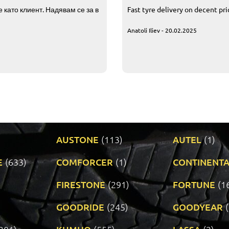
 като клиент. Надявам се за в
Fast tyre delivery on decent pr
Anatoli Iliev - 20.02.2025
AUSTONE
(113)
AUTEL
(1)
E
(633)
COMFORCER
(1)
CONTINENTA
)
FIRESTONE
(291)
FORTUNE
(1
GOODRIDE
(245)
GOODYEAR