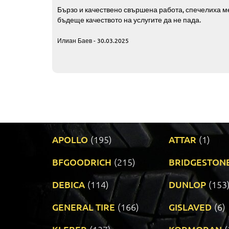
Бързо и качествено свършена работа, спечелиха ме
бъдеще качеството на услугите да не пада.
Илиан Баев - 30.03.2025
APOLLO
(195)
ATTAR
(1)
BFGOODRICH
(215)
BRIDGESTON
DEBICA
(114)
DUNLOP
(153
GENERAL TIRE
(166)
GISLAVED
(6)