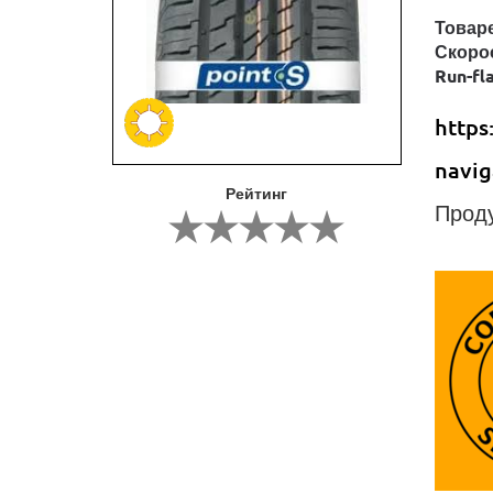
Товар
Скоро
Run-fl
https
navig
Рейтинг
Проду