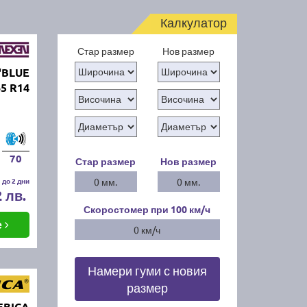
Калкулатор
Стар размер
Нов размер
'BLUE
65 R14
70
Стар размер
Нов размер
 до 2 дни
0 мм.
0 мм.
2 лв.
Скоростомер при 100
км/ч
е
0 км/ч
Намери гуми с новия
размер
EBICA