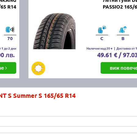
65 R14
PASSIO2 165/
70
C
B
 1 до 2 дни
Налични над 20 +
|
Доставка от 1
00 лв.
49.61 € / 97.0
че
виж повеч
NT S Summer S 165/65 R14