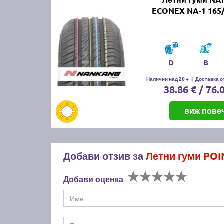
ECONEX NA-1 165/
D
B
Налични над 20 +
|
Доставка от
38.86 € / 76.
виж пове
Добави отзив за
Летни гуми POI
Добави оценка