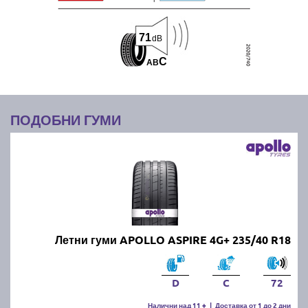
71
dB
C
A
B
ПОДОБНИ ГУМИ
Летни гуми APOLLO ASPIRE 4G+ 235/40 R18
D
C
72
Налични над 11 +
|
Доставка от 1 до 2 дни