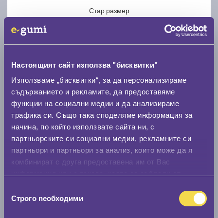
Стар размер
Настоящият сайт използва "бисквитки"
Използваме „бисквитки“, за да персонализираме
Нов размер
съдържанието и рекламите, да предоставяме
функции на социални медии и да анализираме
трафика си. Също така споделяме информация за
начина, по който използвате сайта ни, с
партньорските си социални медии, рекламните си
партньори и партньори за анализ, които може да я
Стар размер
комбинират с друга предоставена им от Вас
0 мм.
информация или с такава, която са събрали от
ползването от Ваша страна на услугите им.
Избор
Нов размер
Строго nеобходими
на
0 мм.
съгласие