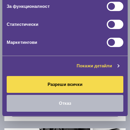
Скоростомер при 100
км/ч
За функционалност
0 км/ч
Статистически
Намери гуми с новия размер
Маркетингови
По марка автомобил
Марка
Покажи детайли
Разреши всички
Модел
Отказ
Покажи гуми