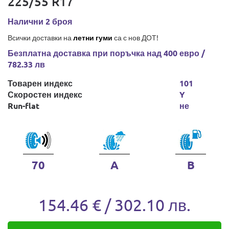
225/55 R17
Налични 2 броя
Всички доставки на
летни гуми
са с нов ДОТ!
Безплатна доставка при поръчка над 400 евро /
782.33 лв
Товарен индекс
101
Скоростен индекс
Y
Run-flat
не
70
A
B
154.46 € / 302.10 лв.