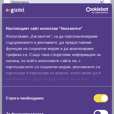
Настоящият сайт използва "бисквитки"
Нов размер
Използваме „бисквитки“, за да персонализираме
съдържанието и рекламите, да предоставяме
функции на социални медии и да анализираме
трафика си. Също така споделяме информация за
начина, по който използвате сайта ни, с
партньорските си социални медии, рекламните си
Стар размер
партньори и партньори за анализ, които може да я
комбинират с друга предоставена им от Вас
0 мм.
информация или с такава, която са събрали от
Нов размер
ползването от Ваша страна на услугите им.
Избор
0 мм.
Строго nеобходими
на
съгласие
Скоростомер при 100
км/ч
За функционалност