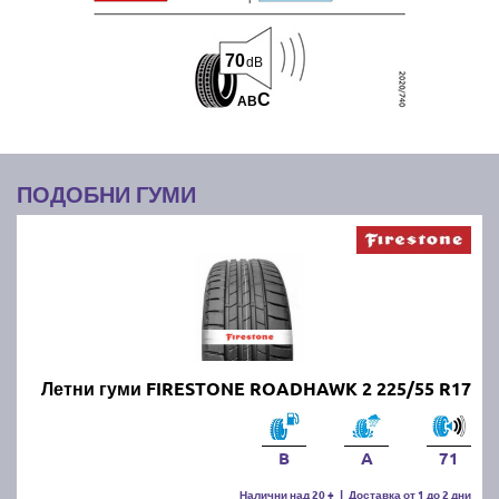
70
dB
C
A
B
ПОДОБНИ ГУМИ
Летни гуми FIRESTONE ROADHAWK 2 225/55 R17
B
A
71
Налични над 20 +
|
Доставка от 1 до 2 дни