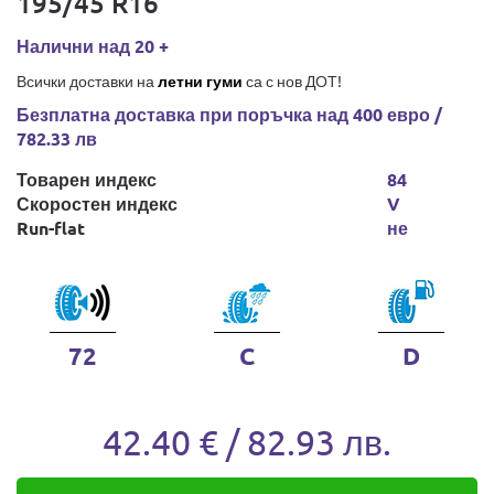
195/45 R16
Налични над 20 +
Всички доставки на
летни гуми
са с нов ДОТ!
Безплатна доставка при поръчка над 400 евро /
782.33 лв
Товарен индекс
84
Скоростен индекс
V
Run-flat
не
72
C
D
42.40 € / 82.93 лв.