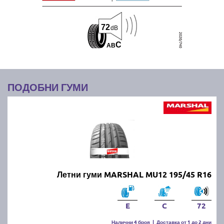
72
dB
C
A
B
ПОДОБНИ ГУМИ
Летни гуми MARSHAL MU12 195/45 R16
E
C
72
Налични 4 броя
|
Доставка от 1 до 2 дни