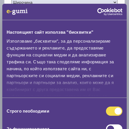
Настоящият сайт използва "бисквитки"
Нов размер
Използваме „бисквитки“, за да персонализираме
съдържанието и рекламите, да предоставяме
функции на социални медии и да анализираме
трафика си. Също така споделяме информация за
начина, по който използвате сайта ни, с
партньорските си социални медии, рекламните си
Стар размер
партньори и партньори за анализ, които може да я
комбинират с друга предоставена им от Вас
0 мм.
информация или с такава, която са събрали от
Нов размер
ползването от Ваша страна на услугите им.
Избор
0 мм.
Строго nеобходими
на
съгласие
Скоростомер при 100
км/ч
За функционалност