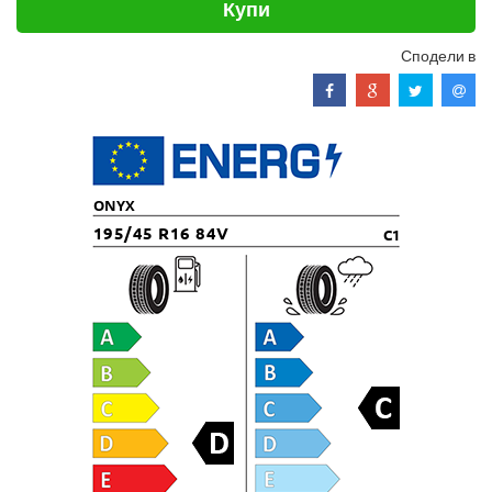
Купи
Сподели в
ONYX
195/45 R16 84V
C1