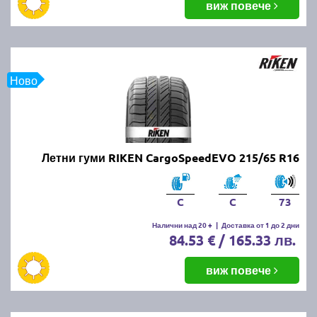
виж повече
Ново
Летни гуми RIKEN CargoSpeedEVO 215/65 R16
C
C
73
Налични над 20 +
|
Доставка от 1 до 2 дни
84.53 € / 165.33 лв.
виж повече