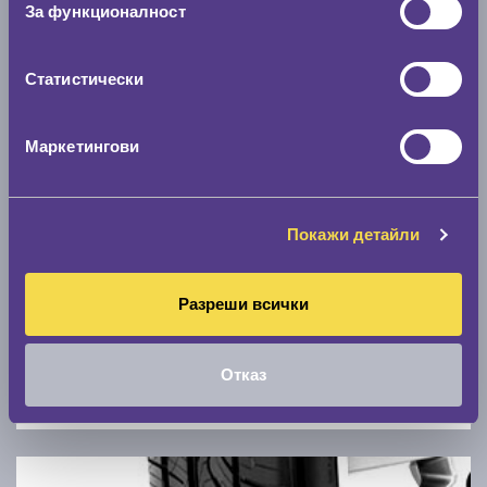
За функционалност
0 км/ч
Статистически
Намери гуми с новия размер
Маркетингови
По марка автомобил
Марка
Покажи детайли
Модел
Разреши всички
Отказ
Покажи гуми