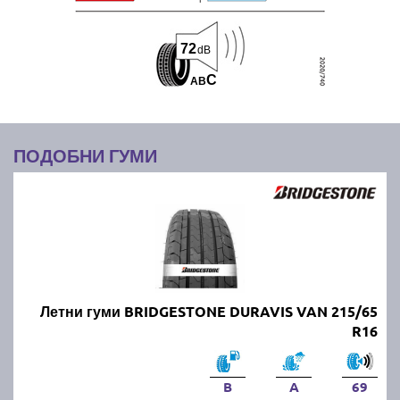
72
dB
C
A
B
ПОДОБНИ ГУМИ
Летни гуми BRIDGESTONE DURAVIS VAN 215/65
R16
B
A
69