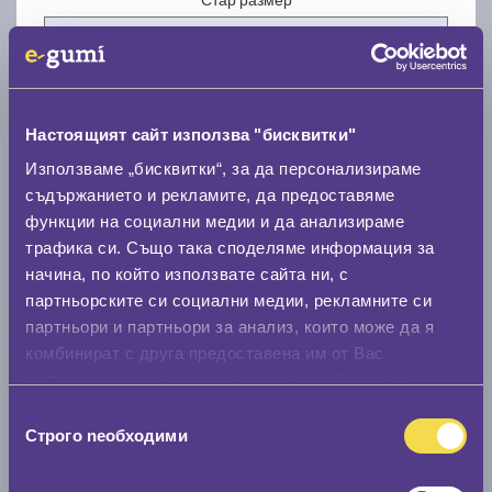
Настоящият сайт използва "бисквитки"
Нов размер
Използваме „бисквитки“, за да персонализираме
съдържанието и рекламите, да предоставяме
функции на социални медии и да анализираме
трафика си. Също така споделяме информация за
начина, по който използвате сайта ни, с
партньорските си социални медии, рекламните си
партньори и партньори за анализ, които може да я
Стар размер
комбинират с друга предоставена им от Вас
0 мм.
информация или с такава, която са събрали от
ползването от Ваша страна на услугите им.
Нов размер
Избор
Строго nеобходими
на
0 мм.
съгласие
Скоростомер при 100
км/ч