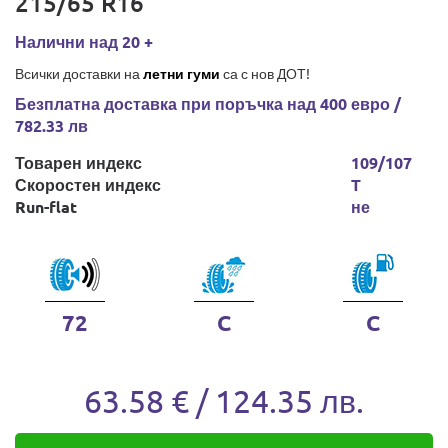
215/65 R16
Налични над 20 +
Всички доставки на
летни гуми
са с нов ДОТ!
Безплатна доставка при поръчка над 400 евро /
782.33 лв
Товарен индекс
109/107
Скоростен индекс
T
Run-flat
не
72
C
C
63.58 € / 124.35 лв.