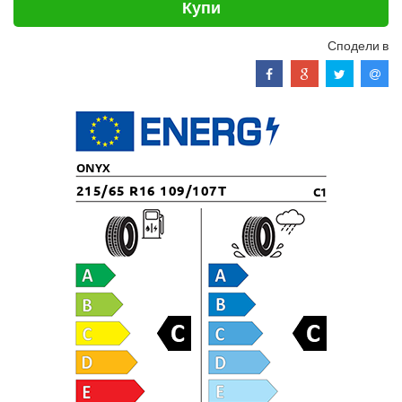
Купи
Сподели в
ONYX
215/65 R16 109/107T
C1