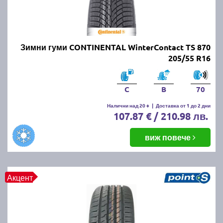
Зимни гуми CONTINENTAL WinterContact TS 870
205/55 R16
C
B
70
Налични над 20 +
|
Доставка от 1 до 2 дни
107.87 € / 210.98 лв.
виж повече
Акцент