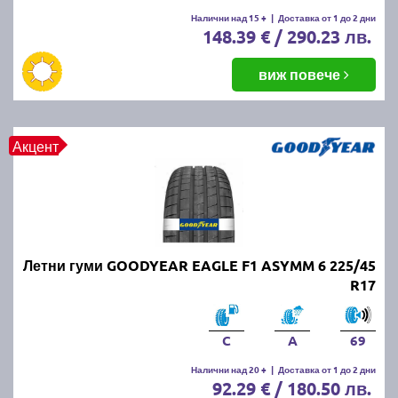
Летните гуми се считат за износени, когато
Налични над 15 +
|
Доставка от 1 до 2 дни
148.39 € / 290.23 лв.
дълбочината на протектора падне под 1.6 мм.
Въпреки това, за по-добро сцепление и
безопасност се препоръчва смяната им при
виж повече
дълбочина под 3 мм.
ПРОЧЕТИ ОЩЕ:
Има ли закон за зимни гуми в
Акцент
България?
Можем ли да шофираме със
зимни гуми през лятото?
Летни гуми GOODYEAR EAGLE F1 ASYMM 6 225/45
Въпреки че е законно, не се препоръчва, защото
R17
зимните гуми са направени от по-мека смес, която
се износва по-бързо при високи температури.
Освен това, те имат по-дълъг спирачен път и по-
C
A
69
слабо сцепление на суха и мокра настилка през
Налични над 20 +
|
Доставка от 1 до 2 дни
лятото.
92.29 € / 180.50 лв.