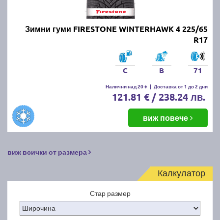
Зимни гуми FIRESTONE WINTERHAWK 4 225/65
R17
C
B
71
Налични над 20 +
|
Доставка от 1 до 2 дни
121.81 € / 238.24 лв.
виж повече
виж всички от размера
Калкулатор
Стар размер