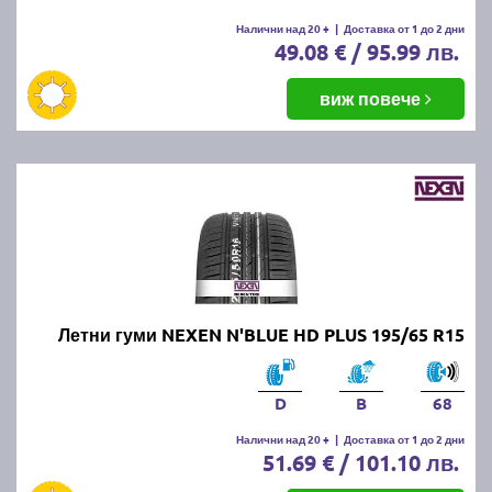
летни гуми.
Налични над 20 +
|
Доставка от 1 до 2 дни
49.08 € / 95.99 лв.
Какво е правилното налягане на
летните гуми?
виж повече
Правилното налягане зависи от производителя на
автомобила и може да бъде намерено в
ръководството за употреба или на етикета,
разположен на вратата на шофьора или капачката
на резервоара. Обикновено налягането варира
между 2.2 и 2.5 бара.
Какво да правим, ако летните
Летни гуми NEXEN N'BLUE HD PLUS 195/65 R15
гуми се износват
неравномерно?
D
B
68
Налични над 20 +
|
Доставка от 1 до 2 дни
51.69 € / 101.10 лв.
Ако забележите неравномерно износване,
проверете налягането в гумите, направете