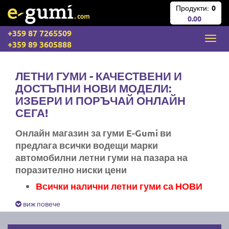
Продукти:
0
0.00
+359 87 7265509
+359 89 3605888
ЛЕТНИ ГУМИ - КАЧЕСТВЕНИ И
ДОСТЪПНИ НОВИ МОДЕЛИ:
ИЗБЕРИ И ПОРЪЧАЙ ОНЛАЙН
СЕГА!
Онлайн магазин за гуми E-Gumi ви
предлага всички водещи марки
автомобилни летни гуми на пазара на
поразително ниски цени
Всички налични летни гуми са НОВИ
Експресна доставка за цяла България
виж повече
Ние не изпращаме стари гуми