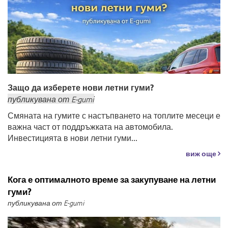
Защо да изберете нови летни гуми?
публикувана
от
E-gumi
Смяната на гумите с настъпването на топлите месеци е
важна част от поддръжката на автомобила.
Инвестицията в нови летни гуми...
виж още
Кога е оптималното време за закупуване на летни
гуми?
публикувана от E-gumi