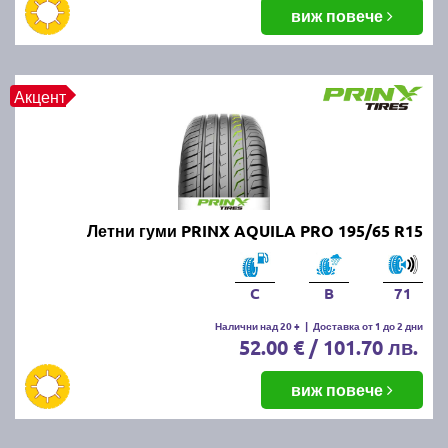
балансировка и реглаж на предния и задния мост.
виж повече
Неравномерното износване може да е знак за
проблеми с окачването или неправилно напомпани
гуми.
Акцент
Как да се грижим за летните
гуми?
Проверявайте редовно налягането, дълбочината
Летни гуми PRINX AQUILA PRO 195/65 R15
на протектора и състоянието на гумите. Избягвайте
рязко спиране и агресивно шофиране, тъй като
това води до по-бързо износване. Почиствайте
C
B
71
гумите от кал и камъчета и ги проверявайте за
наранявания.
Налични над 20 +
|
Доставка от 1 до 2 дни
52.00 € / 101.70 лв.
Как се съхраняват зимните и
виж повече
летни гуми?