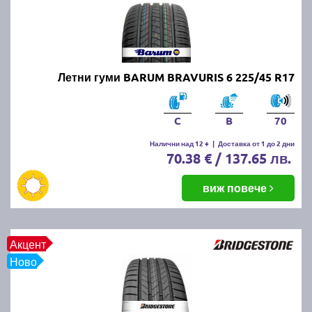
Онлайн магазин E-gumi не предлага летни гуми с
безплатна доставка, но предлага експресна
доставка до всички точки на страната.
Възползвайте се от директна доставка до Варна,
Пловдив, Бургас, София, Стара Загора, Велико
Летни гуми BARUM BRAVURIS 6 225/45 R17
Търново, Русе, Плевен, Ловеч, Видин,
Благоевград, Кюстендил, Перник, Хасково,
Силистра, Добрич и други градове.
C
B
70
Налични над 12 +
|
Доставка от 1 до 2 дни
70.38 € / 137.65 лв.
виж повече
Акцент
Ново