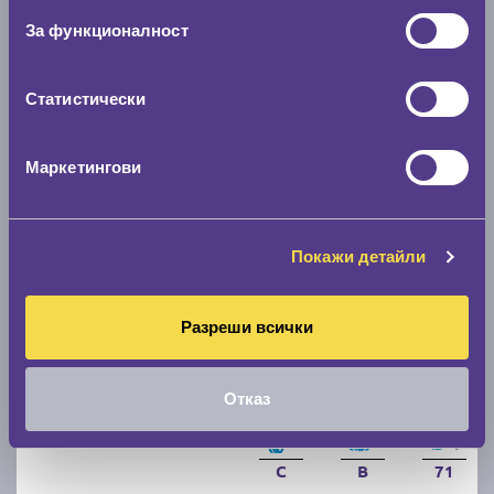
За функционалност
C
B
71
Налични над 20 +
|
Доставка от 1 до 2 дни
Статистически
80.07 € / 156.60 лв.
виж повече
Маркетингови
Покажи детайли
Разреши всички
Отказ
Летни гуми MATADOR Hectorra 5 205/55 R16
C
B
71