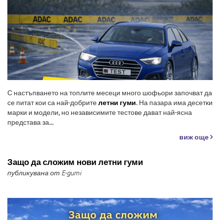
С настъпването на топлите месеци много шофьори започват да
се питат кои са най-добрите
летни гуми
. На пазара има десетки
марки и модели, но независимите тестове дават най-ясна
представа за...
виж още
Защо да сложим нови летни гуми
публикувана от E-gumi