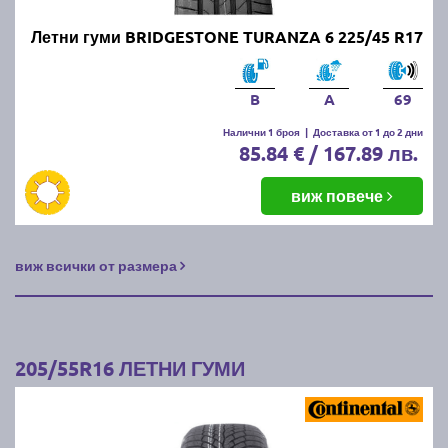
Летни гуми BRIDGESTONE TURANZA 6 225/45 R17
B
A
69
Налични 1 броя
|
Доставка от 1 до 2 дни
85.84 € / 167.89 лв.
виж повече
виж всички от размера
205/55R16 ЛЕТНИ ГУМИ