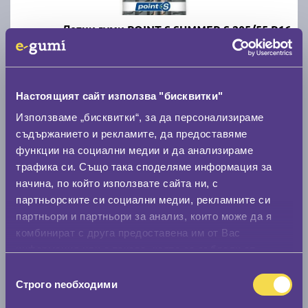
Летни гуми POINT S SUMMER S 205/55 R16
C
B
71
Налични над 20 +
|
Доставка от 1 до 2 дни
Настоящият сайт използва "бисквитки"
68.00 € / 133.00 лв.
Използваме „бисквитки“, за да персонализираме
съдържанието и рекламите, да предоставяме
виж повече
функции на социални медии и да анализираме
трафика си. Също така споделяме информация за
начина, по който използвате сайта ни, с
партньорските си социални медии, рекламните си
партньори и партньори за анализ, които може да я
комбинират с друга предоставена им от Вас
информация или с такава, която са събрали от
ползването от Ваша страна на услугите им.
Избор
Строго nеобходими
Зимни гуми FIRESTONE WINTERHAWK 4 205/55
на
R16
съгласие