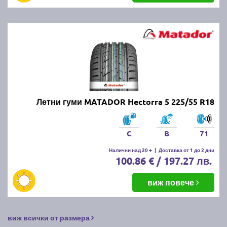
Летни гуми MATADOR Hectorra 5 225/55 R18
C
B
71
Налични над 20 +
|
Доставка от 1 до 2 дни
100.86 € / 197.27 лв.
виж повече
виж всички от размера