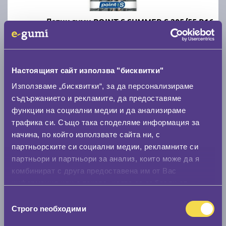
Летни гуми POINT S SUMMER S 205/55 R16
C
B
71
Налични над 20 +
|
Доставка от 1 до 2 дни
Настоящият сайт използва "бисквитки"
68.00 € / 133.00 лв.
Използваме „бисквитки“, за да персонализираме
съдържанието и рекламите, да предоставяме
виж повече
функции на социални медии и да анализираме
трафика си. Също така споделяме информация за
начина, по който използвате сайта ни, с
партньорските си социални медии, рекламните си
партньори и партньори за анализ, които може да я
комбинират с друга предоставена им от Вас
информация или с такава, която са събрали от
ползването от Ваша страна на услугите им.
Избор
Строго nеобходими
Летни гуми MATADOR Hectorra 5 205/55 R16
на
съгласие