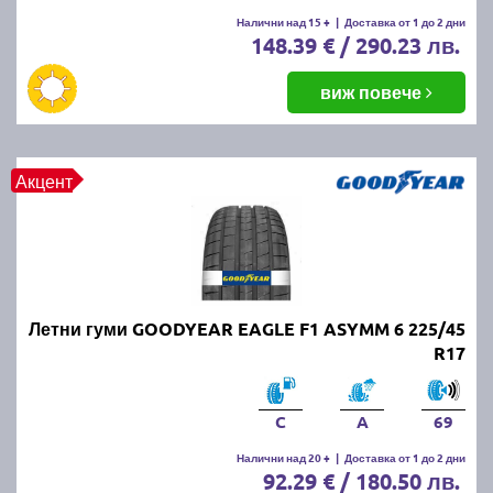
Летните гуми се считат за износени, когато
Налични над 15 +
|
Доставка от 1 до 2 дни
148.39 € / 290.23 лв.
дълбочината на протектора падне под 1.6 мм.
Въпреки това, за по-добро сцепление и
безопасност се препоръчва смяната им при
виж повече
дълбочина под 3 мм.
ПРОЧЕТИ ОЩЕ:
Има ли закон за зимни гуми в
Акцент
България?
Можем ли да шофираме със
зимни гуми през лятото?
Летни гуми GOODYEAR EAGLE F1 ASYMM 6 225/45
Въпреки че е законно, не се препоръчва, защото
R17
зимните гуми са направени от по-мека смес, която
се износва по-бързо при високи температури.
Освен това, те имат по-дълъг спирачен път и по-
C
A
69
слабо сцепление на суха и мокра настилка през
Налични над 20 +
|
Доставка от 1 до 2 дни
лятото.
92.29 € / 180.50 лв.