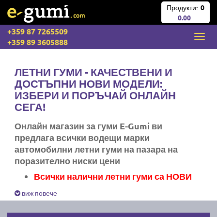
Продукти:
0
0.00
+359 87 7265509
+359 89 3605888
ЛЕТНИ ГУМИ - КАЧЕСТВЕНИ И
ДОСТЪПНИ НОВИ МОДЕЛИ:
ИЗБЕРИ И ПОРЪЧАЙ ОНЛАЙН
СЕГА!
Онлайн магазин за гуми E-Gumi ви
предлага всички водещи марки
автомобилни летни гуми на пазара на
поразително ниски цени
Всички налични летни гуми са НОВИ
Експресна доставка за цяла България
виж повече
Ние не изпращаме стари гуми