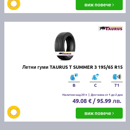
балансировка и реглаж на предния и задния мост.
виж повече
Неравномерното износване може да е знак за
проблеми с окачването или неправилно напомпани
гуми.
Как да се грижим за летните
гуми?
Проверявайте редовно налягането, дълбочината
Летни гуми TAURUS T SUMMER 3 195/65 R15
на протектора и състоянието на гумите. Избягвайте
рязко спиране и агресивно шофиране, тъй като
това води до по-бързо износване. Почиствайте
B
C
71
гумите от кал и камъчета и ги проверявайте за
наранявания.
Налични над 20 +
|
Доставка от 1 до 2 дни
49.08 € / 95.99 лв.
Как се съхраняват зимните и
виж повече
летни гуми?