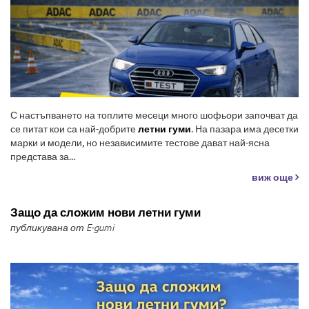
С настъпването на топлите месеци много шофьори започват да
се питат кои са най-добрите
летни гуми
. На пазара има десетки
марки и модели, но независимите тестове дават най-ясна
представа за...
виж още
Защо да сложим нови летни гуми
публикувана от E-gumi