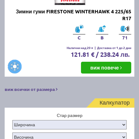
Зимни гуми FIRESTONE WINTERHAWK 4 225/65
R17
C
B
71
Налични над 20 +
|
Доставка от 1 до 2 дни
121.81 € / 238.24 лв.
виж повече
виж всички от размера
Калкулатор
Стар размер