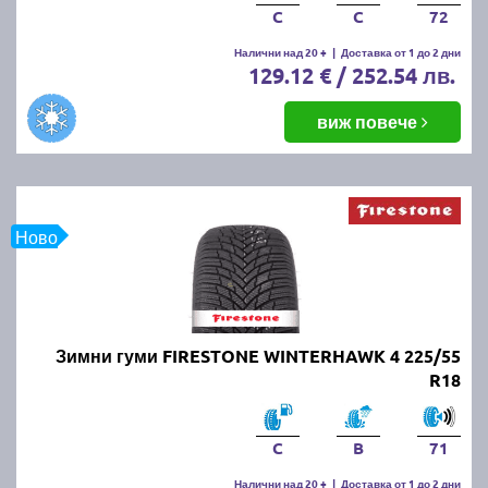
C
C
72
Налични над 20 +
|
Доставка от 1 до 2 дни
129.12 € / 252.54 лв.
виж повече
Ново
Зимни гуми FIRESTONE WINTERHAWK 4 225/55
R18
C
B
71
Налични над 20 +
|
Доставка от 1 до 2 дни