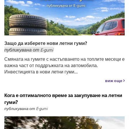
Защо да изберете нови летни гуми?
публикувана
от
E-gumi
Смяната на гумите с настъпването на топлите месеци е
важна част от поддръжката на автомобила.
Инвестицията в нови летни гуми...
виж още
Кога е оптималното време за закупуване на летни
гуми?
публикувана от E-gumi