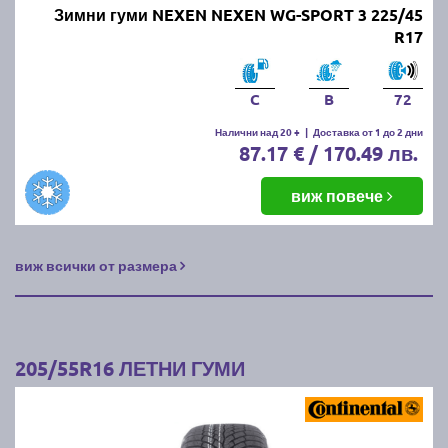
Зимни гуми NEXEN NEXEN WG-SPORT 3 225/45
R17
C
B
72
Налични над 20 +
|
Доставка от 1 до 2 дни
87.17 € / 170.49 лв.
виж повече
виж всички от размера
205/55R16 ЛЕТНИ ГУМИ