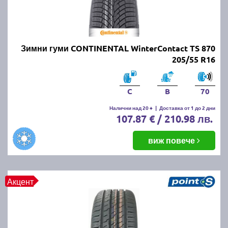
Зимни гуми CONTINENTAL WinterContact TS 870
205/55 R16
C
B
70
Налични над 20 +
|
Доставка от 1 до 2 дни
107.87 € / 210.98 лв.
виж повече
Акцент