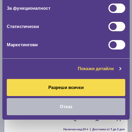
За функционалност
C
B
71
Налични над 20 +
|
Доставка от 1 до 2 дни
61.67 € / 120.62 лв.
Статистически
виж повече
Маркетингови
Покажи детайли
Разреши всички
Летни гуми UNIROYAL RainSport 5 205/55 R16
Отказ
C
A
71
Налични над 20 +
|
Доставка от 1 до 2 дни