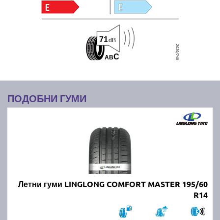
71
dB
C
A
B
ПОДОБНИ ГУМИ
Летни гуми LINGLONG COMFORT MASTER 195/60
R14