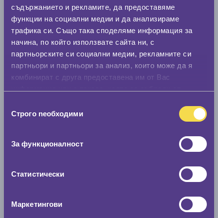
0 мм.
съдържанието и рекламите, да предоставяме
функции на социални медии и да анализираме
Нов размер
трафика си. Също така споделяме информация за
0 мм.
начина, по който използвате сайта ни, с
партньорските си социални медии, рекламните си
Скоростомер при 100
км/ч
партньори и партньори за анализ, които може да я
0 км/ч
комбинират с друга предоставена им от Вас
информация или с такава, която са събрали от
Намери гуми с новия размер
ползването от Ваша страна на услугите им.
Избор
Строго nеобходими
на
съгласие
По марка автомобил
За функционалност
Марка
Статистически
Модел
Маркетингови