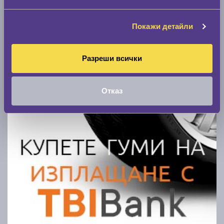
Покажи гуми
Покажи детайли
Разреши всички
Отказ