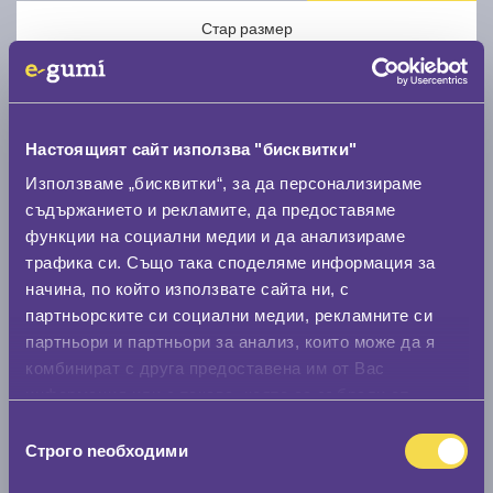
Стар размер
Настоящият сайт използва "бисквитки"
Използваме „бисквитки“, за да персонализираме
Нов размер
съдържанието и рекламите, да предоставяме
функции на социални медии и да анализираме
трафика си. Също така споделяме информация за
начина, по който използвате сайта ни, с
партньорските си социални медии, рекламните си
партньори и партньори за анализ, които може да я
Стар размер
комбинират с друга предоставена им от Вас
информация или с такава, която са събрали от
0 мм.
ползването от Ваша страна на услугите им.
Избор
Нов размер
Строго nеобходими
на
0 мм.
съгласие