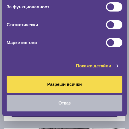
Скоростомер при 100
км/ч
За функционалност
0 км/ч
Статистически
Намери гуми с новия размер
Маркетингови
По марка автомобил
Марка
Покажи детайли
Разреши всички
Модел
Отказ
Покажи гуми