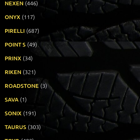
NEXEN
(446)
ONYX
(117)
PIRELLI
(687)
POINT S
(49)
PRINX
(34)
RIKEN
(321)
ROADSTONE
(3)
SAVA
(1)
SONIX
(191)
TAURUS
(303)