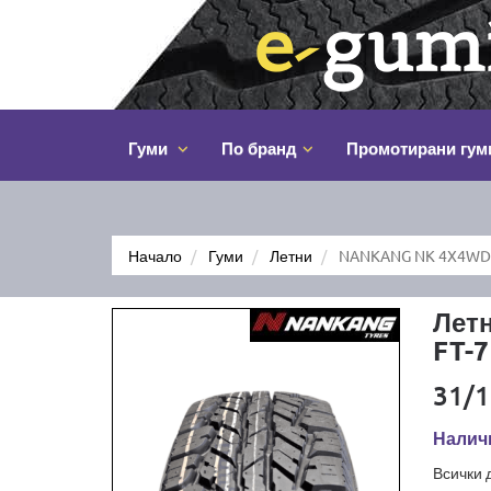
Гуми
По бранд
Промотирани гум
Начало
Гуми
Летни
NANKANG NK 4X4WD A
Лет
FT-7
31/1
Налич
Всички 