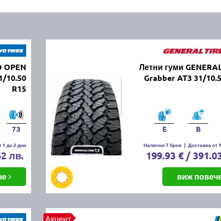
O OPEN
Летни гуми GENERAL
/10.50
Grabber AT3 31/10.
R15
73
E
B
 1 до 2 дни
Налични 7 броя
|
Доставка от 1
62 лв.
199.93 € / 391.0
че
виж повеч
Акцент