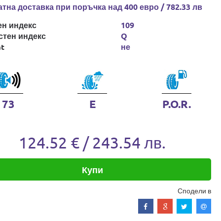
тна доставка при поръчка над 400 евро / 782.33 лв
ен индекс
109
стен индекс
Q
at
не
73
E
P.O.R.
124.52 € / 243.54 лв.
Купи
Сподели в