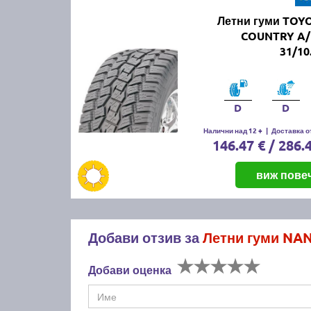
Летни гуми TOY
COUNTRY A/
31/10
D
D
Налични над 12 +
|
Доставка от
146.47 € / 286.
виж пове
Добави отзив за
Летни гуми NAN
Добави оценка