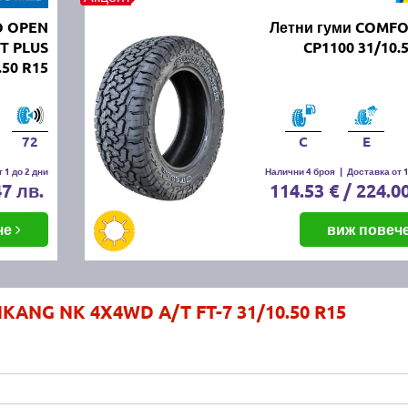
O OPEN
Летни гуми COMF
T PLUS
CP1100 31/10.
.50 R15
72
C
E
 1 до 2 дни
Налични 4 броя
|
Доставка от 1
47 лв.
114.53 € / 224.0
че
виж повеч
KANG NK 4X4WD A/T FT-7 31/10.50 R15