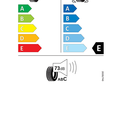
73
dB
C
A
B