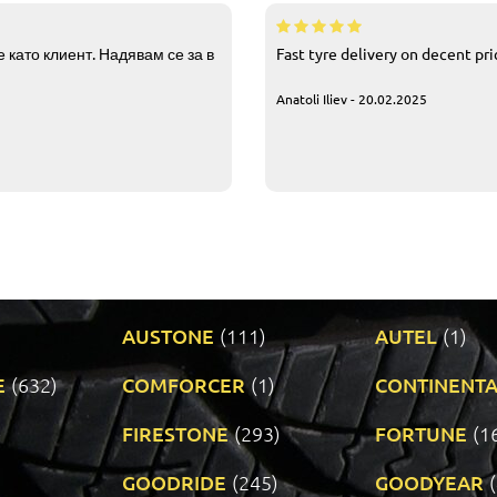
 като клиент. Надявам се за в
Fast tyre delivery on decent pr
Anatoli Iliev - 20.02.2025
AUSTONE
(111)
AUTEL
(1)
E
(632)
COMFORCER
(1)
CONTINENTA
)
FIRESTONE
(293)
FORTUNE
(1
GOODRIDE
(245)
GOODYEAR