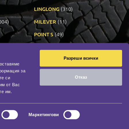
LINGLONG
(310)
004)
MILEVER
(11)
)
POINT S
(49)
SONIX
(191)
Разреши всички
14)
VREDESTEIN
(470)
доставяме
формация за
Отказ
те си
оциална мрежа
им от Вас
НАШИЯТ БЛОГ
те им.
Маркетингови