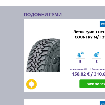
ПОДОБНИ ГУМИ
Летни гуми TOY
COUNTRY M/T 31
E
E
Налични над 20 +
|
Доставка от
158.82 € / 310.
виж пове