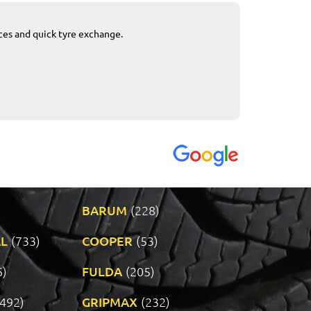
ices and quick tyre exchange.
Приемливо вре
VENDI - 27.04.2
BARUM
(228)
L
(733)
COOPER
(53)
6)
FULDA
(205)
(492)
GRIPMAX
(232)