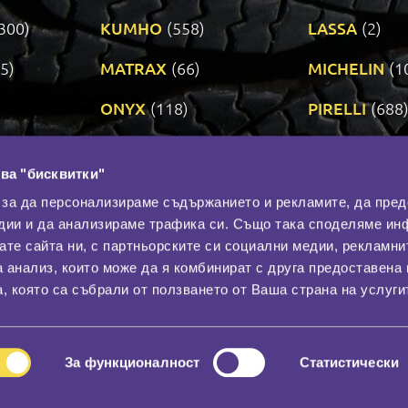
300)
KUMHO
(558)
LASSA
(2)
5)
MATRAX
(66)
MICHELIN
(1
ONYX
(118)
PIRELLI
(688
ROADSTONE
(3)
SAVA
(1)
ва "бисквитки"
TRIANGLE
(272)
UNIROYAL
(3
 за да персонализираме съдържанието и рекламите, да пре
дии и да анализираме трафика си. Също така споделяме ин
вате сайта ни, с партньорските си социални медии, рекламни
Контакти
С
а анализ, които може да я комбинират с друга предоставена 
За нас
, която са събрали от ползването от Ваша страна на услуги
Общи условия
лност
Гаранция
За функционалност
Статистически
© 2026
All rights reserved.