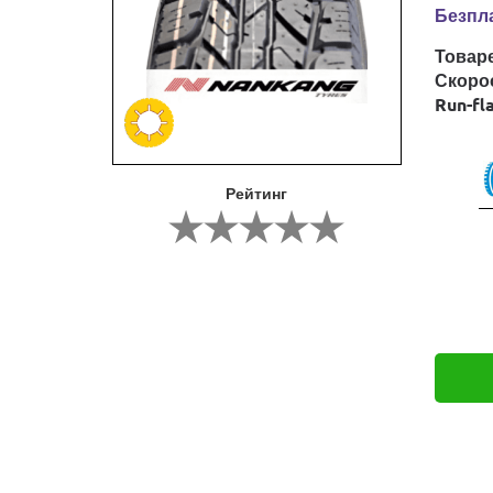
Безпла
Товар
Скоро
Run-fl
Рейтинг