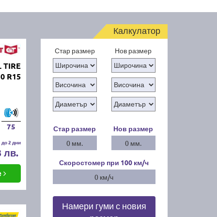
Калкулатор
Стар размер
Нов размер
 TIRE
50 R15
75
Стар размер
Нов размер
 до 2 дни
0 мм.
0 мм.
3 лв.
Скоростомер при 100
км/ч
е
0 км/ч
Намери гуми с новия