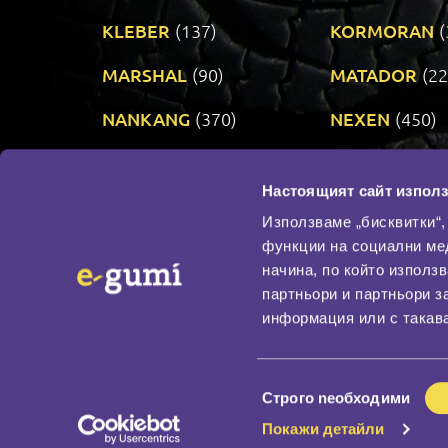
KLEBER
(137)
KORMORAN
(
MARSHAL
(90)
MATADOR
(22
NANKANG
(370)
NEXEN
(450)
PRINX
(34)
RIKEN
(321)
Настоящият сайт използ
TAURUS
(303)
TOYO
(483)
Използваме „бисквитки“,
функции на социални ме
начина, по който използ
По бранд
партньори и партньори з
Промотирани гуми
информация или с такава
Доставка и плащане
Политика за поверите
Избор
Строго nеобходими
на
Покажи детайли
съгласие