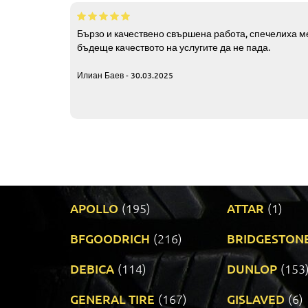
Бързо и качествено свършена работа, спечелиха ме
бъдеще качеството на услугите да не пада.
Илиан Баев - 30.03.2025
APOLLO
(195)
ATTAR
(1)
BFGOODRICH
(216)
BRIDGESTON
DEBICA
(114)
DUNLOP
(153
GENERAL TIRE
(167)
GISLAVED
(6)