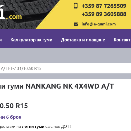
+359 87 7265509
+359 89 3605888
info@e-gumi.com
и
Калкулатор за гуми
Доставка и плащане
Контакт
/T FT-7 31/10.50 R15
ни гуми NANKANG NK 4X4WD A/T
0.50 R15
ни 6 броя
доставки на
летни гуми
са с нов ДОТ!