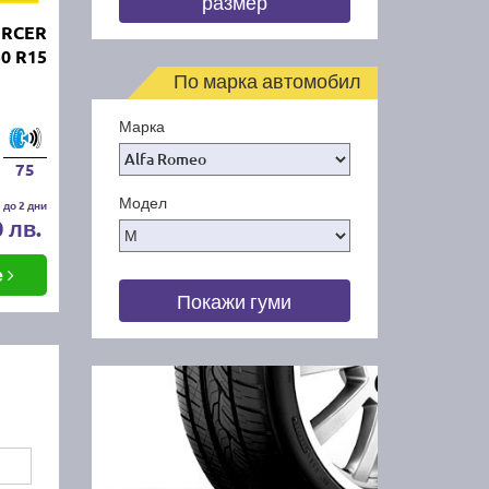
размер
ORCER
50 R15
По марка автомобил
Марка
75
Модел
 до 2 дни
0 лв.
е
Покажи гуми