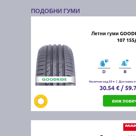
ПОДОБНИ ГУМИ
Летни гуми GOODR
107 155
D
B
Налични над 20 +
|
Доставка от
30.54 € / 59.
виж пове