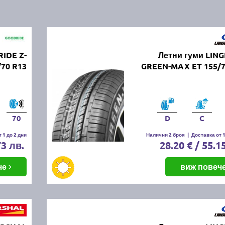
IDE Z-
Летни гуми LIN
/70 R13
GREEN-MAX ET 155/7
70
D
C
 1 до 2 дни
Налични 2 броя
|
Доставка от 1
73 лв.
28.20 € / 55.1
че
виж повеч