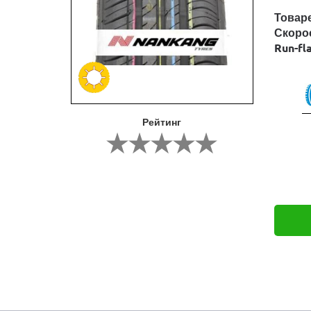
Товар
Скоро
Run-fl
Рейтинг