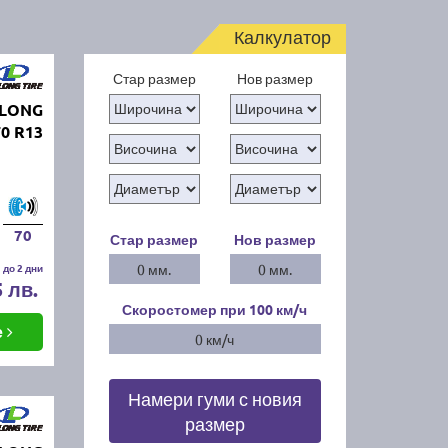
Калкулатор
Стар размер
Нов размер
GLONG
0 R13
70
Стар размер
Нов размер
 до 2 дни
0 мм.
0 мм.
5 лв.
Скоростомер при 100
км/ч
е
0 км/ч
Намери гуми с новия
размер