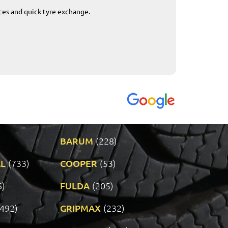
ices and quick tyre exchange.
Приемливо вре
VENDI - 27.04.2
BARUM
(228)
L
(733)
COOPER
(53)
6)
FULDA
(205)
(492)
GRIPMAX
(232)