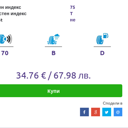
ен индекс
75
стен индекс
T
at
не
70
B
D
34.76 € / 67.98 лв.
Купи
Сподели в