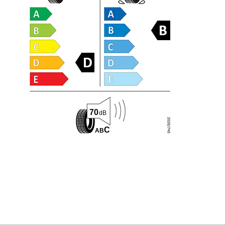
70
dB
C
A
B