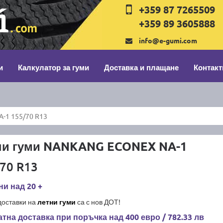
+359 87 7265509
+359 89 3605888
info@e-gumi.com
и
Калкулатор за гуми
Доставка и плащане
Контакт
-1 155/70 R13
ни гуми NANKANG ECONEX NA-1
70 R13
и над 20 +
доставки на
летни гуми
са с нов ДОТ!
тна доставка при поръчка над 400 евро / 782.33 лв