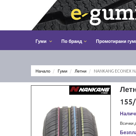
Гуми
По бранд
Промотирани гум
Начало
Гуми
Летни
NANKANG ECONEX NA
Лет
155/
Наличн
Всички 
Безпла