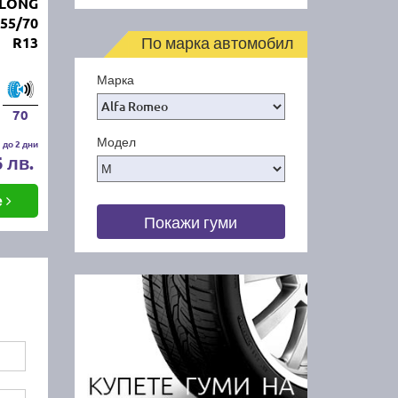
GLONG
55/70
По марка автомобил
R13
Марка
70
Модел
 до 2 дни
6 лв.
е
Покажи гуми