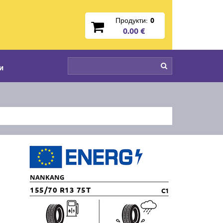
Продукти:
0
0.00 €
и
NANKANG
155/70 R13 75T
C1