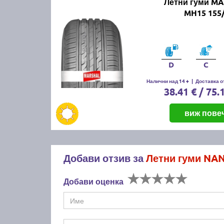
Летни гуми M
MH15 155/
D
C
Налични над 14 +
|
Доставка от
38.41 € / 75.
виж пове
Добави отзив за
Летни гуми NA
Добави оценка