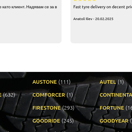
 като клиент. Надявам се за в
Fast tyre delivery on decent pr
Anatoli Iliev - 20.02.2025
AUSTONE
(111)
AUTEL
(1)
E
(632)
COMFORCER
(1)
CONTINENTA
)
FIRESTONE
(293)
FORTUNE
(1
GOODRIDE
(245)
GOODYEAR