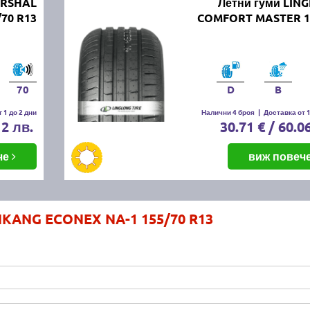
ARSHAL
Летни гуми LIN
70 R13
COMFORT MASTER 1
70
D
B
 1 до 2 дни
Налични 4 броя
|
Доставка от 1
12 лв.
30.71 € / 60.0
че
виж повеч
NKANG ECONEX NA-1 155/70 R13