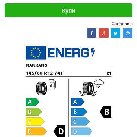
Купи
Сподели в
NANKANG
145/80 R12 74T
C1