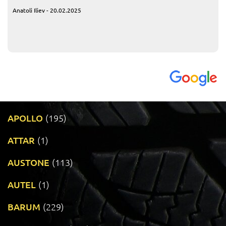
Anatoli Iliev - 20.02.2025
APOLLO
(195)
ATTAR
(1)
AUSTONE
(113)
AUTEL
(1)
BARUM
(229)