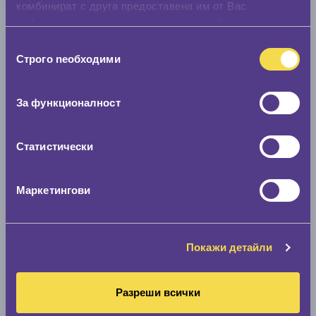
комбинират с друга предоставена им от Вас
информация или с такава, която са събрали от
ползването от Ваша страна на услугите им.
Избор
Строго nеобходими
на
съгласие
За функционалност
Статистически
Маркетингови
Покажи детайли
Разреши всички