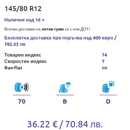
145/80 R12
Налични над 16 +
Всички доставки на
летни гуми
са с нов ДОТ!
Безплатна доставка при поръчка над 400 евро /
782.33 лв
Товарен индекс
74
Скоростен индекс
T
Run-flat
не
70
B
D
36.22 € / 70.84 лв.