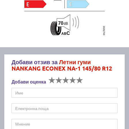
70
dB
C
A
B
Добави отзив за
Летни гуми
NANKANG ECONEX NA-1 145/80 R12
Добави оценка