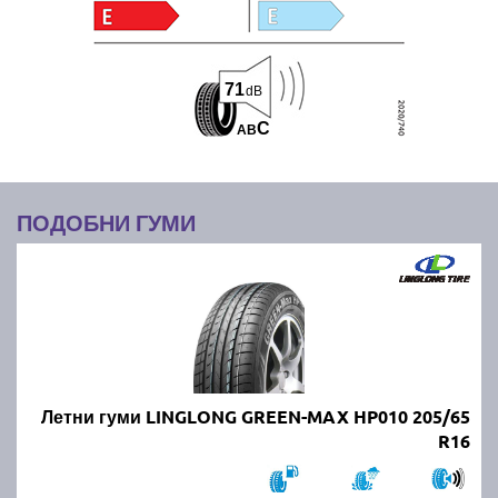
71
dB
C
A
B
ПОДОБНИ ГУМИ
Летни гуми LINGLONG GREEN-MAX HP010 205/65
R16