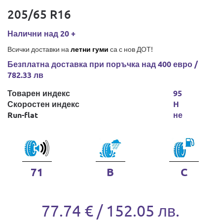
205/65 R16
Налични над 20 +
Всички доставки на
летни гуми
са с нов ДОТ!
Безплатна доставка при поръчка над 400 евро /
782.33 лв
Товарен индекс
95
Скоростен индекс
H
Run-flat
не
71
B
C
77.74 € / 152.05 лв.