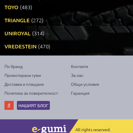
TOYO
(483)
TRIANGLE
(272)
UNIROYAL
(314)
VREDESTEIN
(470)
По бранд
Контакти
Промотирани гуми
За нас
Доставка и плащане
Общи условия
Политика за поверителност
Гаранция
НАШИЯТ БЛОГ
All rights reserved.