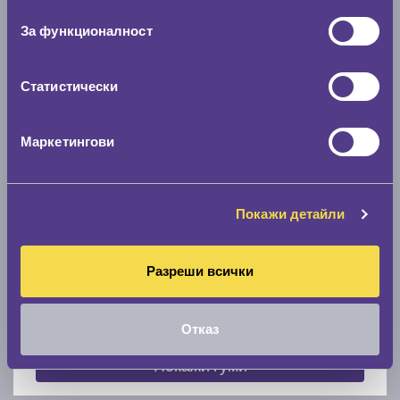
съгласие
0 мм.
За функционалност
Скоростомер при 100
км/ч
0 км/ч
Статистически
Намери гуми с новия размер
Маркетингови
По марка автомобил
Покажи детайли
Марка
Разреши всички
Модел
Отказ
Покажи гуми