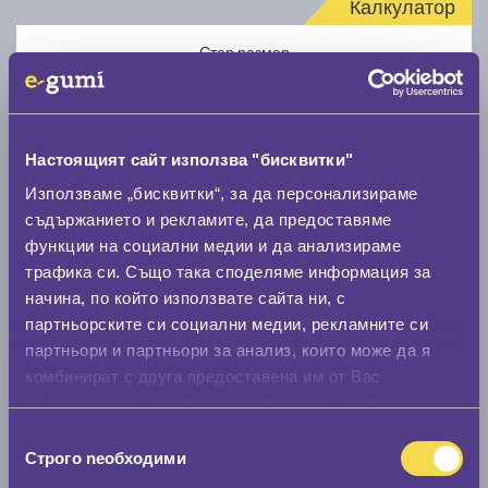
Калкулатор
Стар размер
Настоящият сайт използва "бисквитки"
Използваме „бисквитки“, за да персонализираме
Нов размер
съдържанието и рекламите, да предоставяме
функции на социални медии и да анализираме
трафика си. Също така споделяме информация за
начина, по който използвате сайта ни, с
партньорските си социални медии, рекламните си
партньори и партньори за анализ, които може да я
комбинират с друга предоставена им от Вас
Стар размер
информация или с такава, която са събрали от
0 мм.
ползването от Ваша страна на услугите им.
Избор
Строго nеобходими
Нов размер
на