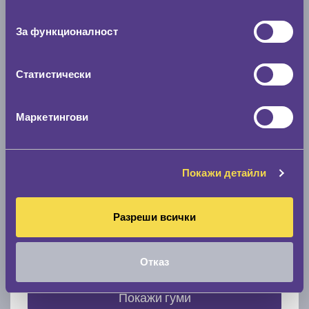
съгласие
0 мм.
За функционалност
Скоростомер при 100
км/ч
0 км/ч
Статистически
Намери гуми с новия размер
Маркетингови
По марка автомобил
Покажи детайли
Марка
Разреши всички
Модел
Отказ
Покажи гуми