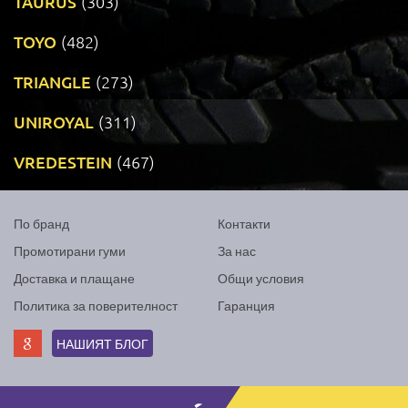
TAURUS
(303)
TOYO
(482)
TRIANGLE
(273)
UNIROYAL
(311)
VREDESTEIN
(467)
По бранд
Контакти
Промотирани гуми
За нас
Доставка и плащане
Общи условия
Политика за поверителност
Гаранция
НАШИЯТ БЛОГ