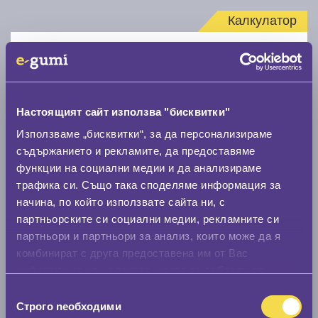
Калкулатор
Стар размер
Настоящият сайт използва "бисквитки"
Използваме „бисквитки“, за да персонализираме
съдържанието и рекламите, да предоставяме
Нов размер
функции на социални медии и да анализираме
трафика си. Също така споделяме информация за
начина, по който използвате сайта ни, с
партньорските си социални медии, рекламните си
партньори и партньори за анализ, които може да я
комбинират с друга предоставена им от Вас
Стар размер
информация или с такава, която са събрали от
0 мм.
ползването от Ваша страна на услугите им.
Избор
Строго nеобходими
на
Нов размер