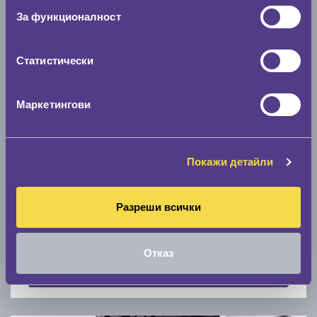
Скоростомер при 100
км/ч
За функционалност
0 км/ч
Статистически
Намери гуми с новия размер
Маркетингови
По марка автомобил
Марка
Покажи детайли
Разреши всички
Модел
Отказ
Покажи гуми