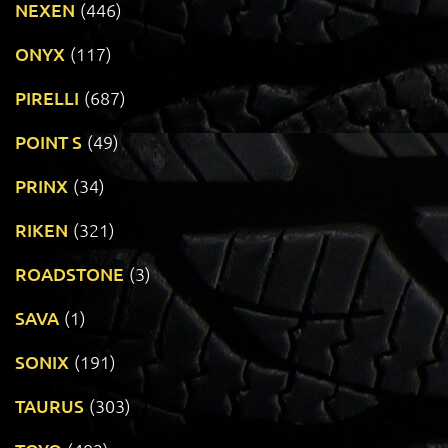
NEXEN
(446)
ONYX
(117)
PIRELLI
(687)
POINT S
(49)
PRINX
(34)
RIKEN
(321)
ROADSTONE
(3)
SAVA
(1)
SONIX
(191)
TAURUS
(303)