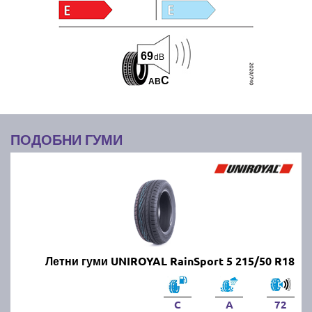
69
dB
C
A
B
ПОДОБНИ ГУМИ
Летни гуми UNIROYAL RainSport 5 215/50 R18
C
A
72