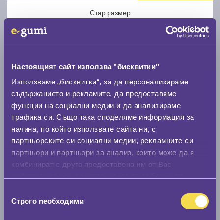
Стар размер
Настоящият сайт използва "бисквитки"
Използваме „бисквитки“, за да персонализираме
Нов размер
съдържанието и рекламите, да предоставяме
функции на социални медии и да анализираме
трафика си. Също така споделяме информация за
начина, по който използвате сайта ни, с
партньорските си социални медии, рекламните си
партньори и партньори за анализ, които може да я
Стар размер
комбинират с друга предоставена им от Вас
информация или с такава, която са събрали от
0 мм.
ползването от Ваша страна на услугите им.
Избор
Нов размер
Строго nеобходими
на
0 мм.
съгласие