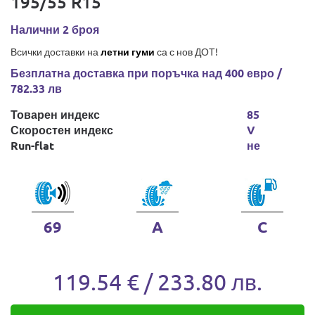
195/55 R15
Налични 2 броя
Всички доставки на
летни гуми
са с нов ДОТ!
Безплатна доставка при поръчка над 400 евро /
782.33 лв
Товарен индекс
85
Скоростен индекс
V
Run-flat
не
69
A
C
119.54 € / 233.80 лв.