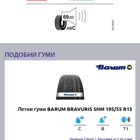
69
dB
C
A
B
ПОДОБНИ ГУМИ
Летни гуми BARUM BRAVURIS 5HM 195/55 R15
C
B
71
Налични 7 броя
|
Доставка от 1 до 2 дни