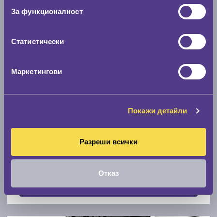
Скоростомер при 100
км/ч
За функционалност
0 км/ч
Статистически
Намери гуми с новия размер
Маркетингови
По марка автомобил
Марка
Покажи детайли
Разреши всички
Модел
Отказ
Покажи гуми