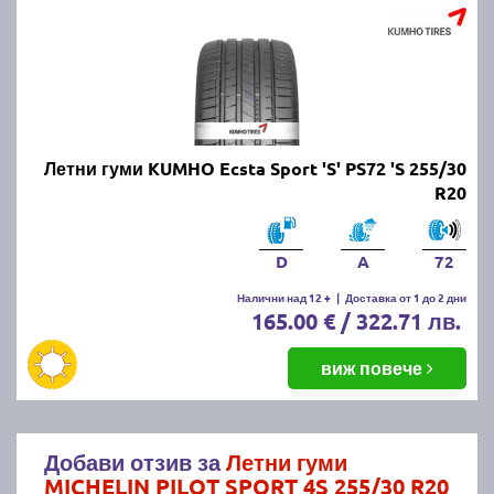
Летни гуми KUMHO Ecsta Sport 'S' PS72 'S 255/30
R20
D
A
72
Налични над 12 +
|
Доставка от 1 до 2 дни
165.00 € / 322.71 лв.
виж повече
Добави отзив за
Летни гуми
MICHELIN PILOT SPORT 4S 255/30 R20