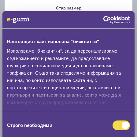
Стар размер
Настоящият сайт използва "бисквитки"
Използваме „бисквитки“, за да персонализираме
Нов размер
съдържанието и рекламите, да предоставяме
функции на социални медии и да анализираме
трафика си. Също така споделяме информация за
начина, по който използвате сайта ни, с
партньорските си социални медии, рекламните си
партньори и партньори за анализ, които може да я
Стар размер
комбинират с друга предоставена им от Вас
информация или с такава, която са събрали от
0 мм.
ползването от Ваша страна на услугите им.
Избор
Нов размер
Строго nеобходими
на
0 мм.
съгласие