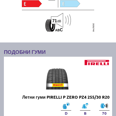
71
dB
C
A
B
ПОДОБНИ ГУМИ
Летни гуми PIRELLI P ZERO PZ4 255/30 R20
D
B
70