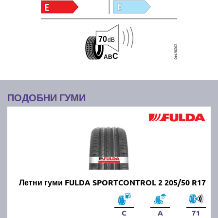
70
dB
C
A
B
ПОДОБНИ ГУМИ
Летни гуми FULDA SPORTCONTROL 2 205/50 R17
C
A
71