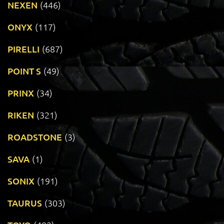
NEXEN
(446)
ONYX
(117)
PIRELLI
(687)
POINT S
(49)
PRINX
(34)
RIKEN
(321)
ROADSTONE
(3)
SAVA
(1)
SONIX
(191)
TAURUS
(303)