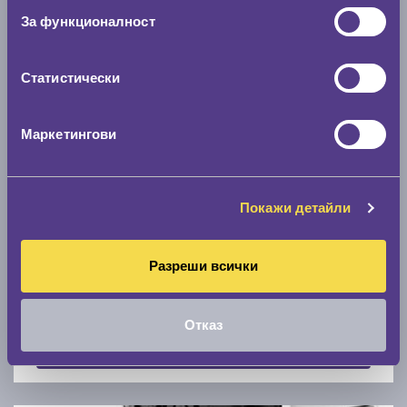
Скоростомер при 100
км/ч
За функционалност
0 км/ч
Статистически
Намери гуми с новия размер
Маркетингови
По марка автомобил
Марка
Покажи детайли
Разреши всички
Модел
Отказ
Покажи гуми