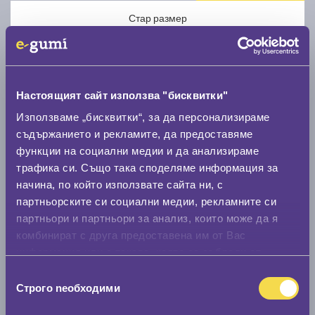
Стар размер
Настоящият сайт използва "бисквитки"
Използваме „бисквитки“, за да персонализираме
Нов размер
съдържанието и рекламите, да предоставяме
функции на социални медии и да анализираме
трафика си. Също така споделяме информация за
начина, по който използвате сайта ни, с
партньорските си социални медии, рекламните си
партньори и партньори за анализ, които може да я
Стар размер
комбинират с друга предоставена им от Вас
информация или с такава, която са събрали от
0 мм.
ползването от Ваша страна на услугите им.
Избор
Нов размер
Строго nеобходими
на
0 мм.
съгласие