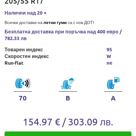
205/55 R17
Налични над 20 +
Всички доставки на
летни гуми
са с нов ДОТ!
Безплатна доставка при поръчка над 400 евро /
782.33 лв
Товарен индекс
95
Скоростен индекс
W
Run-flat
не
70
B
A
154.97 € / 303.09 лв.