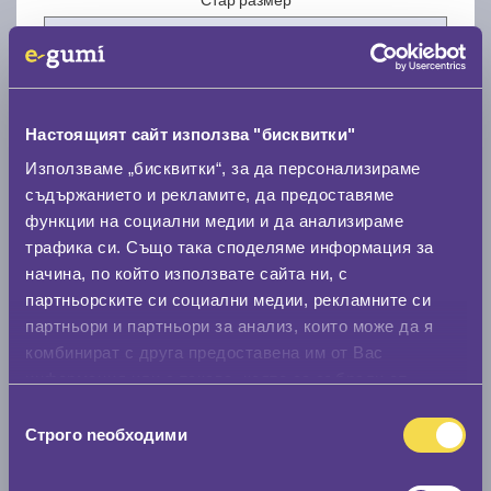
Настоящият сайт използва "бисквитки"
Нов размер
Използваме „бисквитки“, за да персонализираме
съдържанието и рекламите, да предоставяме
функции на социални медии и да анализираме
трафика си. Също така споделяме информация за
начина, по който използвате сайта ни, с
партньорските си социални медии, рекламните си
партньори и партньори за анализ, които може да я
Стар размер
комбинират с друга предоставена им от Вас
0 мм.
информация или с такава, която са събрали от
ползването от Ваша страна на услугите им.
Нов размер
Избор
Строго nеобходими
на
0 мм.
съгласие
Скоростомер при 100
км/ч