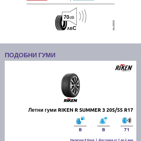
70
dB
C
A
B
ПОДОБНИ ГУМИ
Летни гуми RIKEN R SUMMER 3 205/55 R17
B
B
71
Налични 4 броя
|
Доставка от 1 до 2 дни