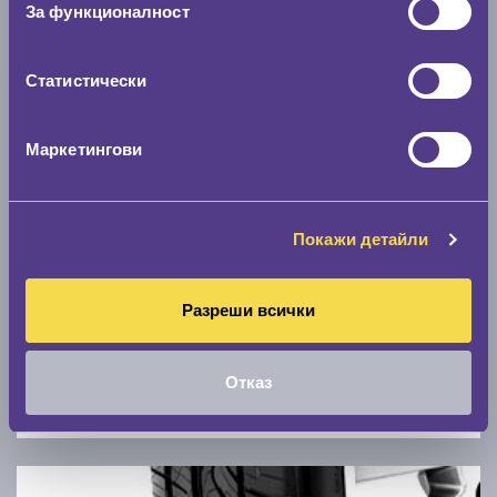
За функционалност
0 км/ч
Статистически
Намери гуми с новия размер
Маркетингови
По марка автомобил
Марка
Покажи детайли
Модел
Разреши всички
Отказ
Покажи гуми