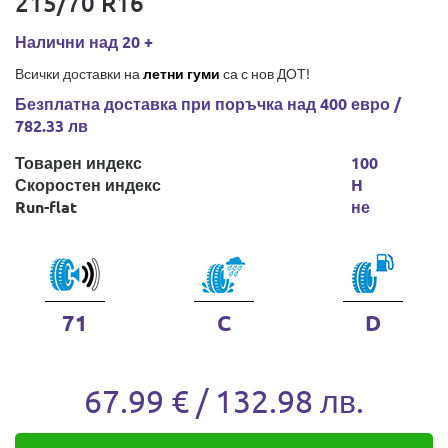
215/70 R16
Налични над 20 +
Всички доставки на
летни гуми
са с нов ДОТ!
Безплатна доставка при поръчка над 400 евро /
782.33 лв
Товарен индекс
100
Скоростен индекс
H
Run-flat
не
71
C
D
67.99 € / 132.98 лв.