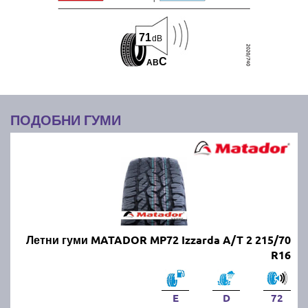
71
dB
C
A
B
ПОДОБНИ ГУМИ
Летни гуми MATADOR MP72 Izzarda A/T 2 215/70
R16
E
D
72