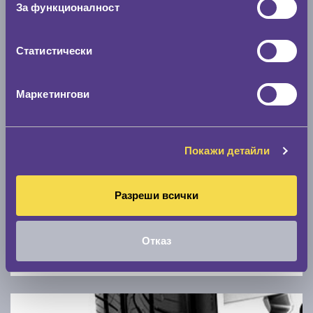
За функционалност
0 км/ч
Статистически
Намери гуми с новия размер
Маркетингови
По марка автомобил
Марка
Покажи детайли
Модел
Разреши всички
Отказ
Покажи гуми