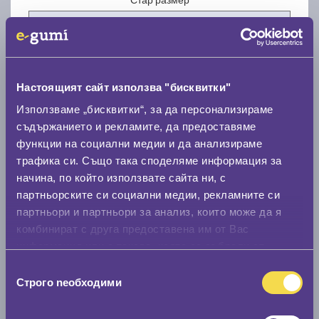
Настоящият сайт използва "бисквитки"
Нов размер
Използваме „бисквитки“, за да персонализираме
съдържанието и рекламите, да предоставяме
функции на социални медии и да анализираме
трафика си. Също така споделяме информация за
начина, по който използвате сайта ни, с
партньорските си социални медии, рекламните си
партньори и партньори за анализ, които може да я
Стар размер
комбинират с друга предоставена им от Вас
0 мм.
информация или с такава, която са събрали от
ползването от Ваша страна на услугите им.
Нов размер
Избор
Строго nеобходими
на
0 мм.
съгласие
Скоростомер при 100
км/ч