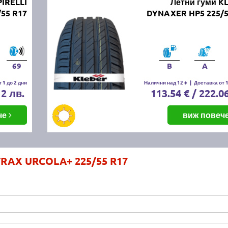
PIRELLI
Летни гуми K
55 R17
DYNAXER HP5 225/5
69
B
A
 1 до 2 дни
Налични над 12 +
|
Доставка от 1
12 лв.
113.54 € / 222.0
че
виж повеч
TRAX URCOLA+ 225/55 R17