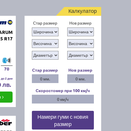
Калкулатор
Стар размер
Нов размер
BARUM
5 R17
70
Стар размер
Нов размер
 до 2 дни
0 мм.
0 мм.
0 лв.
Скоростомер при 100
км/ч
е
0 км/ч
Намери гуми с новия
размер