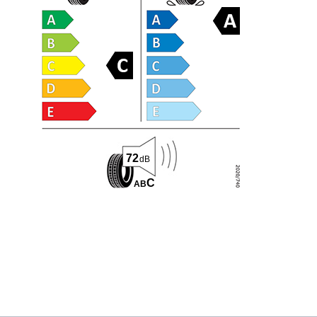
72
dB
C
A
B