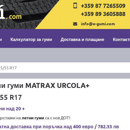
+359 87 7265509
+359 89 3605888
info@e-gumi.com
и
Калкулатор за гуми
Доставка и плащане
Контакт
5/55 R17
ни гуми MATRAX URCOLA+
55 R17
и над 20 +
доставки на
летни гуми
са с нов ДОТ!
тна доставка при поръчка над 400 евро / 782.33 лв