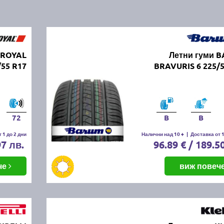
IROYAL
Летни гуми 
/55 R17
BRAVURIS 6 225/5
72
B
B
 1 до 2 дни
Налични над 10 +
|
Доставка от 1
97 лв.
96.89 € / 189.5
че
виж повеч