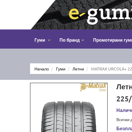
Гуми
По бранд
Промотирани гум
Начало
Гуми
Летни
MATRAX URCOLA+ 22
Лет
225/
Наличн
Всички 
Безпла