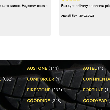
 като клиент. Надявам се за в
Fast tyre delivery on decent pr
Anatoli Iliev - 20.02.2025
AUSTONE
(111)
AUTEL
(1)
E
(632)
COMFORCER
(1)
CONTINENTA
)
FIRESTONE
(293)
FORTUNE
(1
GOODRIDE
(245)
GOODYEAR