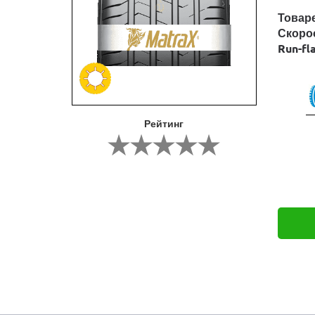
Товар
Скоро
Run-fl
Рейтинг