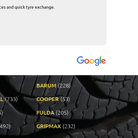
ices and quick tyre exchange.
Приемливо вре
VENDI - 27.04.2
BARUM
(228)
L
(733)
COOPER
(53)
6)
FULDA
(205)
(492)
GRIPMAX
(232)