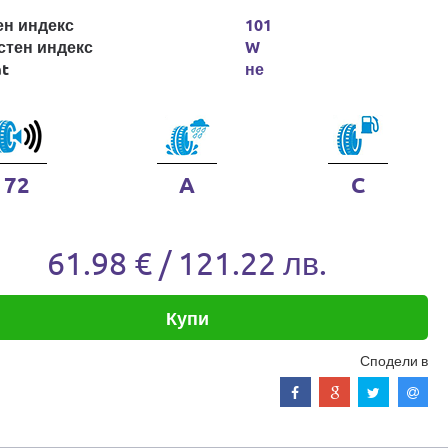
ен индекс
101
стен индекс
W
at
не
72
A
C
61.98 € / 121.22 лв.
Купи
Сподели в