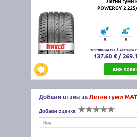
Летни гуми 
POWERGY 2 225/
B
B
Налични над 20 +
|
Доставка от
137.60 € / 269.
виж пове
Добави отзив за
Летни гуми MA
Добави оценка