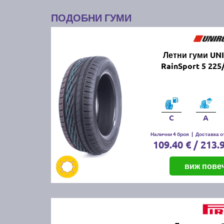
ПОДОБНИ ГУМИ
Летни гуми UN
RainSport 5 225
C
A
Налични 4 броя
|
Доставка от
109.40 € / 213.
виж пове