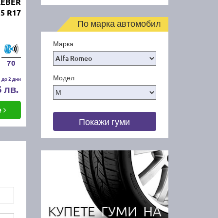
LEBER
5 R17
По марка автомобил
Марка
70
Модел
 до 2 дни
6 лв.
е
Покажи гуми