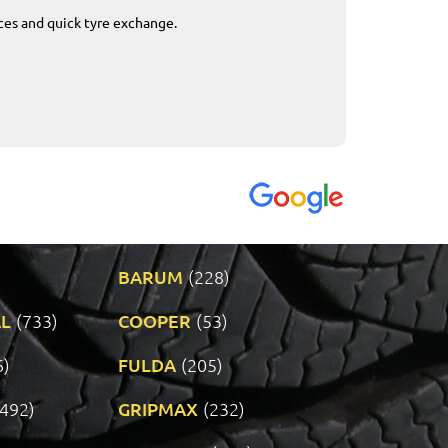
ices and quick tyre exchange.
Приемливо вре
VENDI - 27.04.2
BARUM
(228)
L
(733)
COOPER
(53)
6)
FULDA
(205)
(492)
GRIPMAX
(232)