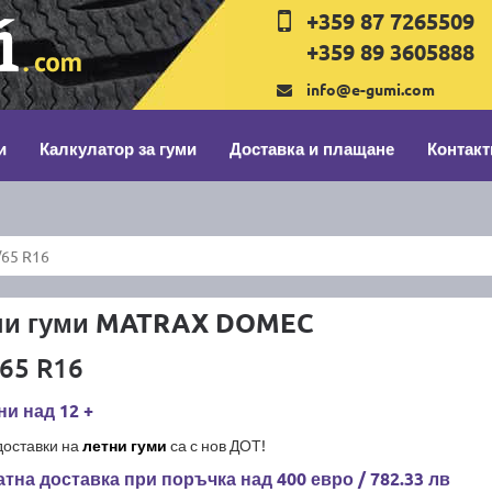
+359 87 7265509
+359 89 3605888
info@e-gumi.com
и
Калкулатор за гуми
Доставка и плащане
Контакт
65 R16
ни гуми MATRAX DOMEC
65 R16
и над 12 +
доставки на
летни гуми
са с нов ДОТ!
тна доставка при поръчка над 400 евро / 782.33 лв