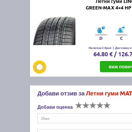
Летни гуми LI
GREEN-MAX 4×4 HP 
D
C
Налични 3 броя
|
Доставка от
64.80 € / 126.
виж пове
Добави отзив за
Летни гуми MA
Добави оценка