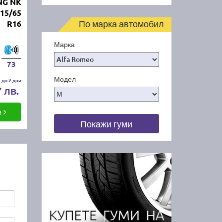
NG NK
15/65
По марка автомобил
R16
Марка
73
Модел
 до 2 дни
7 лв.
е
Покажи гуми