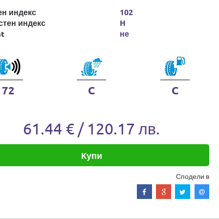
ен индекс
102
стен индекс
H
at
не
72
C
C
61.44 € / 120.17 лв.
Купи
Сподели в