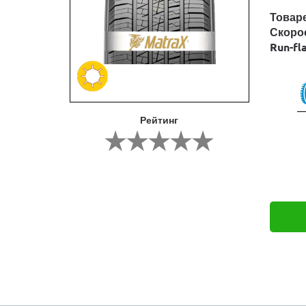
Товар
Скоро
Run-fl
Рейтинг