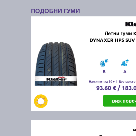
ПОДОБНИ ГУМИ
Летни гуми 
DYNAXER HP5 SUV 
B
A
Налични над 20 +
|
Доставка от
93.60 € / 183.
виж пове