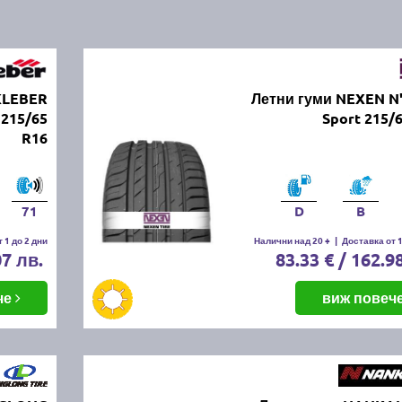
KLEBER
Летни гуми NEXEN N
215/65
Sport 215/
R16
71
D
B
 1 до 2 дни
Налични над 20 +
|
Доставка от 1
07 лв.
83.33 € / 162.9
че
виж повеч