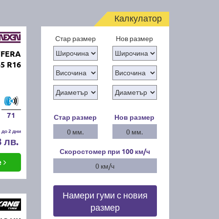
Калкулатор
Стар размер
Нов размер
'FERA
65 R16
71
Стар размер
Нов размер
 до 2 дни
0 мм.
0 мм.
8 лв.
Скоростомер при 100
км/ч
е
0 км/ч
Намери гуми с новия
размер