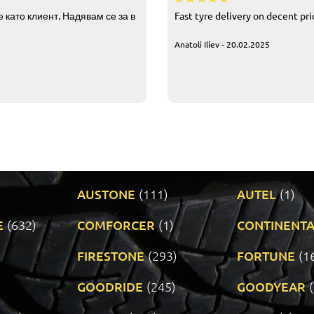
 като клиент. Надявам се за в
Fast tyre delivery on decent pr
Anatoli Iliev - 20.02.2025
AUSTONE
(111)
AUTEL
(1)
E
(632)
COMFORCER
(1)
CONTINENTA
)
FIRESTONE
(293)
FORTUNE
(1
GOODRIDE
(245)
GOODYEAR