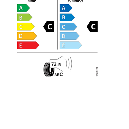
72
dB
C
A
B