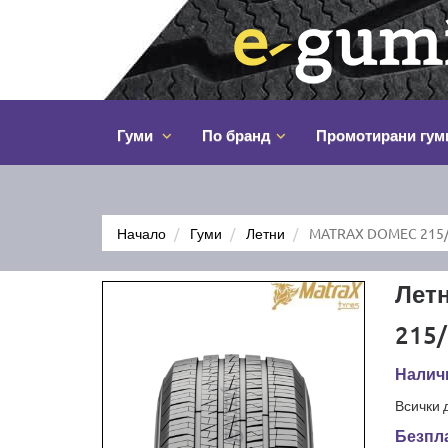
Гуми
По бранд
Промотирани гум
Начало
Гуми
Летни
MATRAX DOMEC 215/
Лет
215/
Наличн
Всички 
Безпла