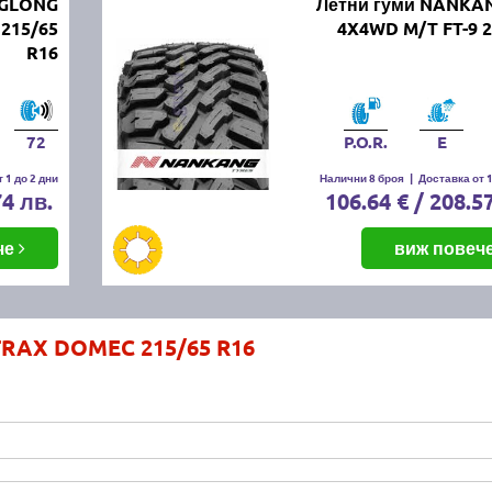
NGLONG
Летни гуми NANKA
215/65
4X4WD M/T FT-9 2
R16
72
P.O.R.
E
 1 до 2 дни
Налични 8 броя
|
Доставка от 1
74 лв.
106.64 € / 208.5
че
виж повеч
TRAX DOMEC 215/65 R16