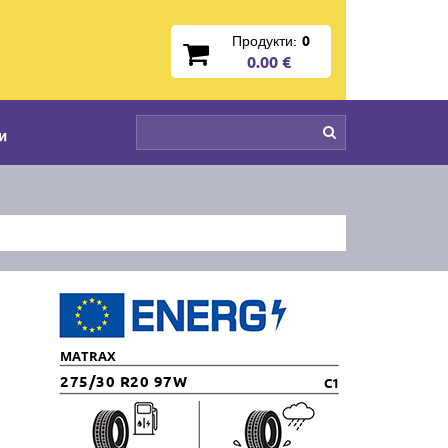
Продукти:
0
0.00 €
и
MATRAX
275/30 R20 97W
C1