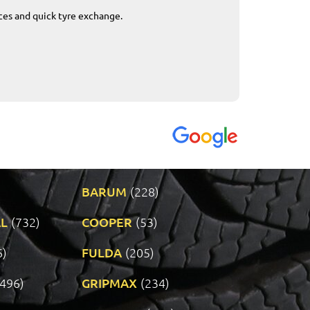
ices and quick tyre exchange.
Приемливо вре
VENDI - 27.04.2
BARUM
(228)
L
(732)
COOPER
(53)
6)
FULDA
(205)
(496)
GRIPMAX
(234)