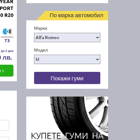
DYEAR
SPORT
По марка автомобил
30 R20
Марка
73
Модел
 до 2 дни
0 лв.
е
Покажи гуми