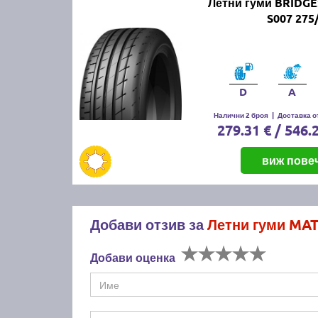
Летни гуми BRIDG
S007 275
D
A
Налични 2 броя
|
Доставка от
279.31 € / 546.
виж пове
Добави отзив за
Летни гуми MA
Добави оценка