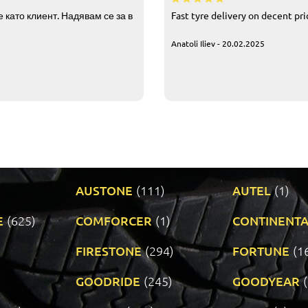
 като клиент. Надявам се за в
Fast tyre delivery on decent pr
Anatoli Iliev - 20.02.2025
AUSTONE
(111)
AUTEL
(1)
E
(625)
COMFORCER
(1)
CONTINENTA
)
FIRESTONE
(294)
FORTUNE
(1
GOODRIDE
(245)
GOODYEAR