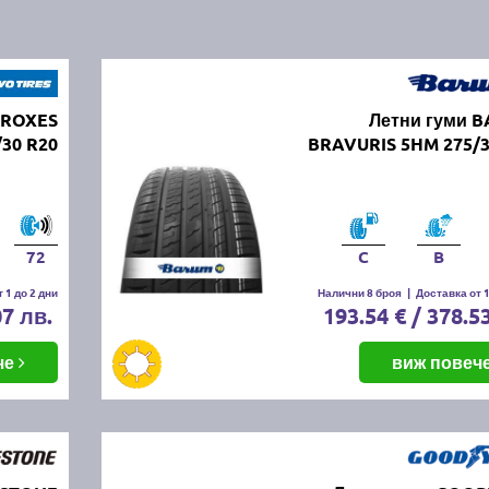
PROXES
Летни гуми 
/30 R20
BRAVURIS 5HM 275/3
72
C
B
 1 до 2 дни
Налични 8 броя
|
Доставка от 1
07 лв.
193.54 € / 378.5
че
виж повеч