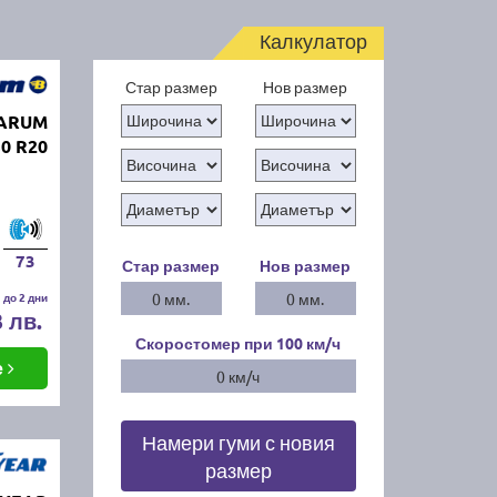
Калкулатор
Стар размер
Нов размер
BARUM
0 R20
73
Стар размер
Нов размер
 до 2 дни
0 мм.
0 мм.
3 лв.
Скоростомер при 100
км/ч
е
0 км/ч
Намери гуми с новия
размер