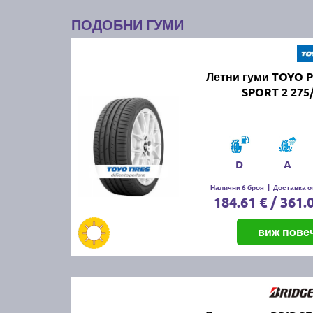
ПОДОБНИ ГУМИ
Летни гуми TOYO 
SPORT 2 275
D
A
Налични 6 броя
|
Доставка от
184.61 € / 361.
виж пове