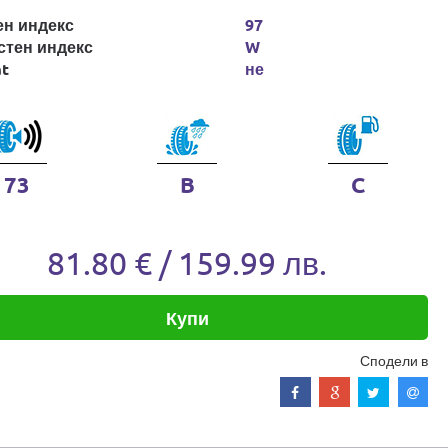
ен индекс
97
стен индекс
W
at
не
73
B
C
81.80 € / 159.99 лв.
Купи
Сподели в