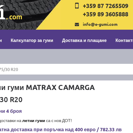
+359 87 7265509
+359 89 3605888
info@e-gumi.com
и
Калкулатор за гуми
Доставка и плащане
Контакт
5/30 R20
ни гуми MATRAX CAMARGA
30 R20
ни 4 броя
доставки на
летни гуми
са с нов ДОТ!
тна доставка при поръчка над 400 евро / 782.33 лв