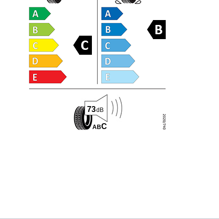
73
dB
C
A
B