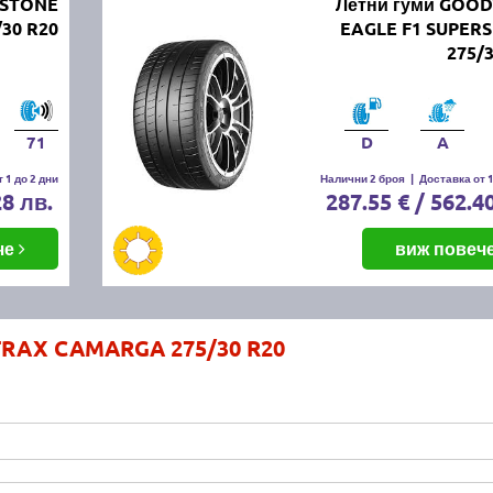
ESTONE
Летни гуми GOO
/30 R20
EAGLE F1 SUPER
275/
71
D
A
 1 до 2 дни
Налични 2 броя
|
Доставка от 1
28 лв.
287.55 € / 562.4
че
виж повеч
TRAX CAMARGA 275/30 R20