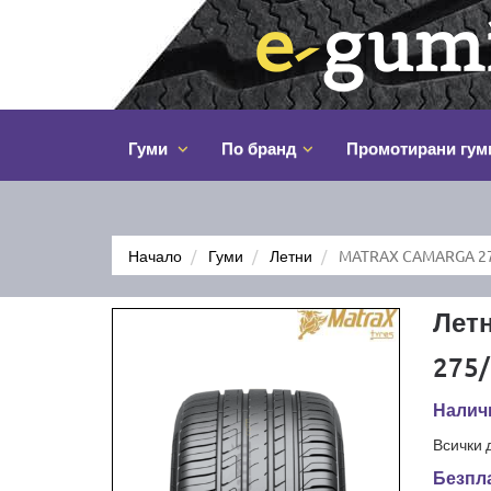
Гуми
По бранд
Промотирани гум
Начало
Гуми
Летни
MATRAX CAMARGA 27
Лет
275/
Налич
Всички 
Безпла