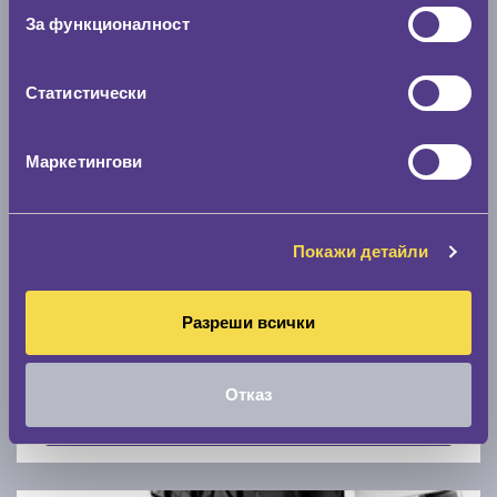
Скоростомер при 100
км/ч
За функционалност
0 км/ч
Статистически
Намери гуми с новия размер
Маркетингови
По марка автомобил
Марка
Покажи детайли
Разреши всички
Модел
Отказ
Покажи гуми