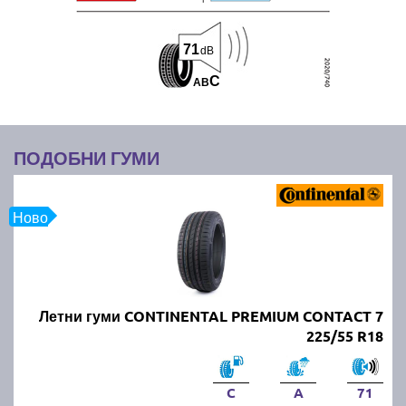
71
dB
C
A
B
ПОДОБНИ ГУМИ
Ново
Летни гуми CONTINENTAL PREMIUM CONTACT 7
225/55 R18
C
A
71