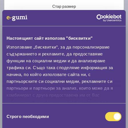
Стар размер
Настоящият сайт използва "бисквитки"
Използваме „бисквитки“, за да персонализираме
Нов размер
съдържанието и рекламите, да предоставяме
функции на социални медии и да анализираме
трафика си. Също така споделяме информация за
начина, по който използвате сайта ни, с
партньорските си социални медии, рекламните си
партньори и партньори за анализ, които може да я
Стар размер
комбинират с друга предоставена им от Вас
0 мм.
информация или с такава, която са събрали от
ползването от Ваша страна на услугите им.
Избор
Нов размер
Строго nеобходими
на
0 мм.
съгласие