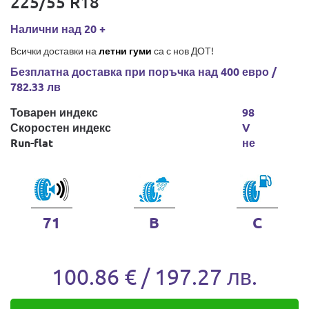
225/55 R18
Налични над 20 +
Всички доставки на
летни гуми
са с нов ДОТ!
Безплатна доставка при поръчка над 400 евро /
782.33 лв
Товарен индекс
98
Скоростен индекс
V
Run-flat
не
71
B
C
100.86 € / 197.27 лв.