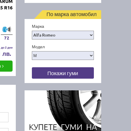
BARUM
5 R16
По марка автомобил
Марка
72
Модел
 до 2 дни
1 лв.
е
Покажи гуми