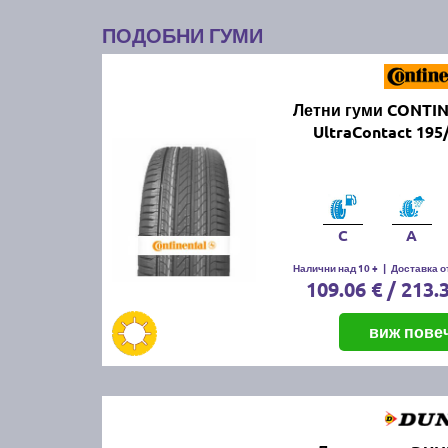
ПОДОБНИ ГУМИ
Летни гуми CONTI
UltraContact 195
C
A
Налични над 10 +
|
Доставка от
109.06 € / 213.
виж пове