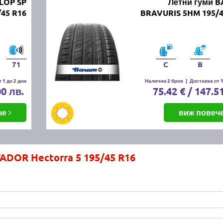
LOP SP
Летни гуми 
45 R16
BRAVURIS 5HM 195/4
71
C
B
 1 до 2 дни
Налични 2 броя
|
Доставка от 1
00 лв.
75.42 € / 147.5
че
виж повеч
ADOR Hectorra 5 195/45 R16