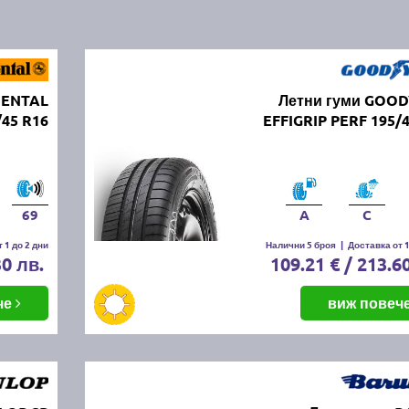
NENTAL
Летни гуми GOO
/45 R16
EFFIGRIP PERF 195/
69
A
C
 1 до 2 дни
Налични 5 броя
|
Доставка от 1
30 лв.
109.21 € / 213.6
че
виж повеч