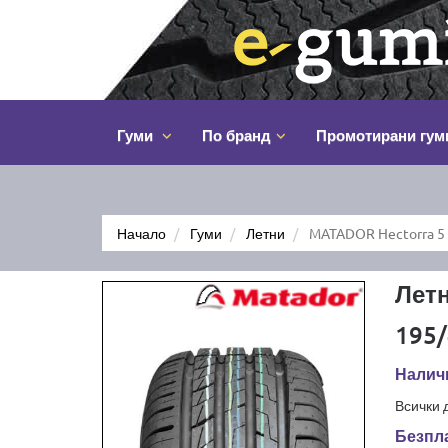
Гуми
По бранд
Промотирани гум
Начало
Гуми
Летни
MATADOR Hectorra 5 
Лет
195/
Наличн
Всички 
Безпла