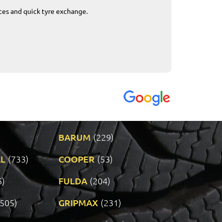
ices and quick tyre exchange.
Приемливо вре
VENDI - 27.04.2
BARUM
(229)
L
(733)
COOPER
(53)
6)
FULDA
(204)
(505)
GRIPMAX
(231)