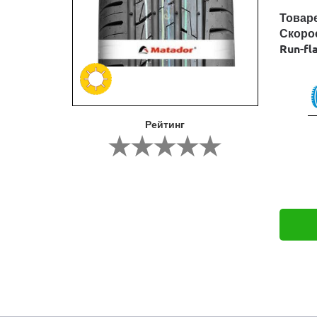
Товар
Скоро
Run-fl
Рейтинг