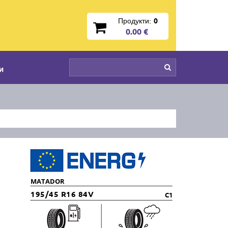
Продукти:
0
0.00 €
и
MATADOR
195/45 R16 84V
C1