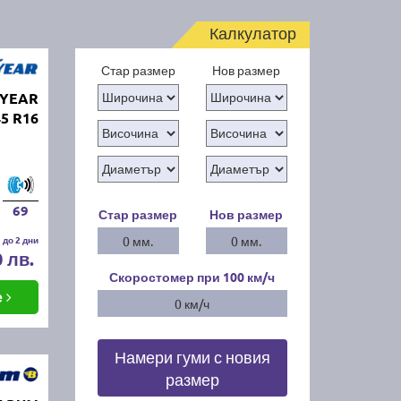
Калкулатор
Стар размер
Нов размер
DYEAR
45 R16
69
Стар размер
Нов размер
 до 2 дни
0 мм.
0 мм.
0 лв.
Скоростомер при 100
км/ч
е
0 км/ч
Намери гуми с новия
размер