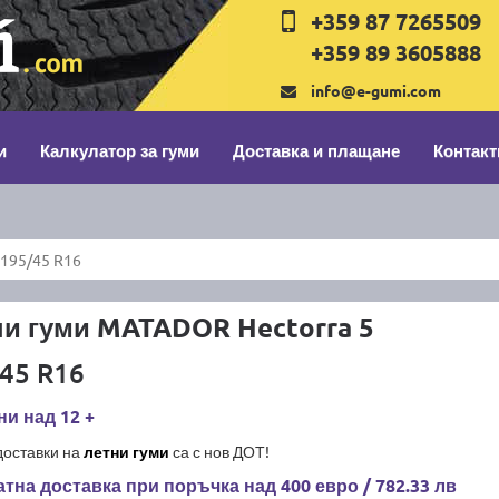
+359 87 7265509
+359 89 3605888
info@e-gumi.com
и
Калкулатор за гуми
Доставка и плащане
Контакт
195/45 R16
ни гуми MATADOR Hectorra 5
45 R16
и над 12 +
доставки на
летни гуми
са с нов ДОТ!
тна доставка при поръчка над 400 евро / 782.33 лв