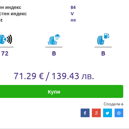
ен индекс
84
стен индекс
V
at
не
72
B
B
71.29 € / 139.43 лв.
Купи
Сподели в