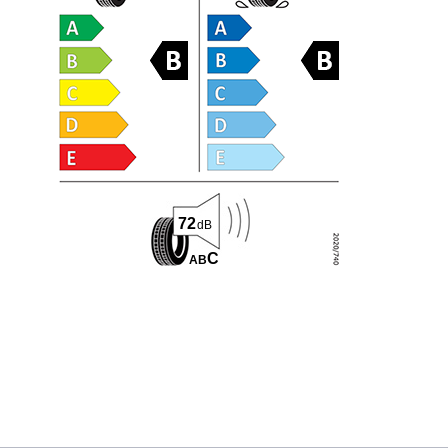
72
dB
C
A
B