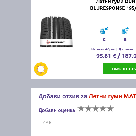
Летни гуми DUN
BLURESPONSE 195/
C
B
Налични 4 броя
|
Доставка от
95.61 € / 187.
виж пове
Добави отзив за
Летни гуми MAT
Добави оценка