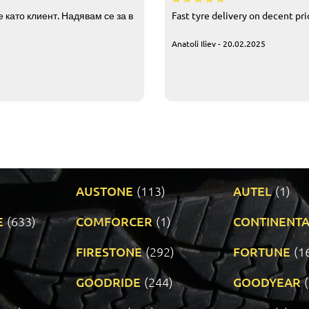
 като клиент. Надявам се за в
Fast tyre delivery on decent pr
Anatoli Iliev - 20.02.2025
AUSTONE
(113)
AUTEL
(1)
E
(633)
COMFORCER
(1)
CONTINENTA
)
FIRESTONE
(292)
FORTUNE
(1
GOODRIDE
(244)
GOODYEAR