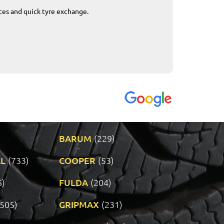
ices and quick tyre exchange.
Приемливо вре
VENDI - 27.04.2
BARUM
(229)
L
(733)
COOPER
(53)
6)
FULDA
(204)
(505)
GRIPMAX
(231)