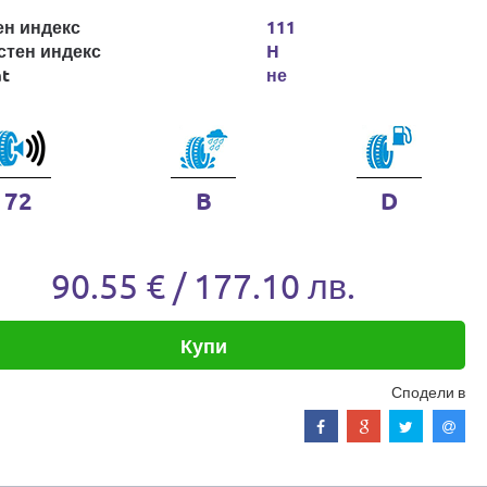
ен индекс
111
стен индекс
H
at
не
72
B
D
90.55 € / 177.10 лв.
Купи
Сподели в