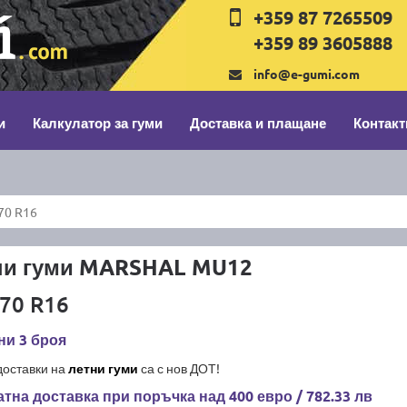
+359 87 7265509
+359 89 3605888
info@e-gumi.com
и
Калкулатор за гуми
Доставка и плащане
Контакт
70 R16
ни гуми MARSHAL MU12
70 R16
ни 3 броя
доставки на
летни гуми
са с нов ДОТ!
тна доставка при поръчка над 400 евро / 782.33 лв