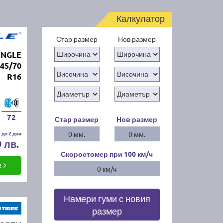
Калкулатор
Стар размер
Нов размер
ANGLE
245/70
R16
72
Стар размер
Нов размер
 до 2 дни
0 мм.
0 мм.
9 лв.
Скоростомер при 100
км/ч
е
0 км/ч
Намери гуми с новия
размер