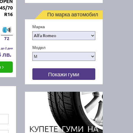
 OPEN
45/70
По марка автомобил
R16
Марка
72
Модел
 до 2 дни
4 лв.
е
Покажи гуми