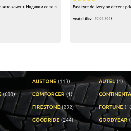
 като клиент. Надявам се за в
Fast tyre delivery on decent pr
Anatoli Iliev - 20.02.2025
AUSTONE
(113)
AUTEL
(1)
E
(633)
COMFORCER
(1)
CONTINENTA
)
FIRESTONE
(292)
FORTUNE
(1
GOODRIDE
(244)
GOODYEAR