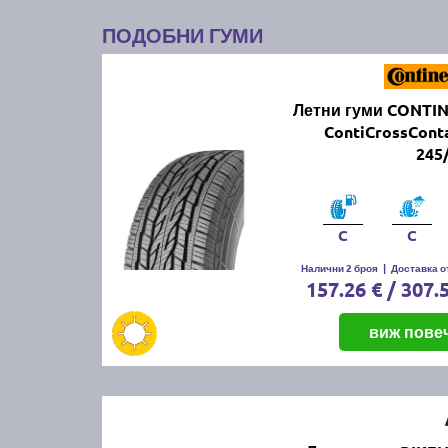
ПОДОБНИ ГУМИ
Летни гуми CONTI
ContiCrossCont
245
C
C
Налични 2 броя
|
Доставка от
157.26 € / 307.
виж пове