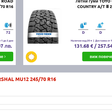
N ROAD
Летни гуми TOYO
70 R16
COUNTRY A/T Ⅲ 2
72
D
D
 1 до 2 дни
Налични над 20 +
|
Доставка от 1
07 лв.
131.68 € / 257.5
че
виж повеч
RSHAL MU12 245/70 R16