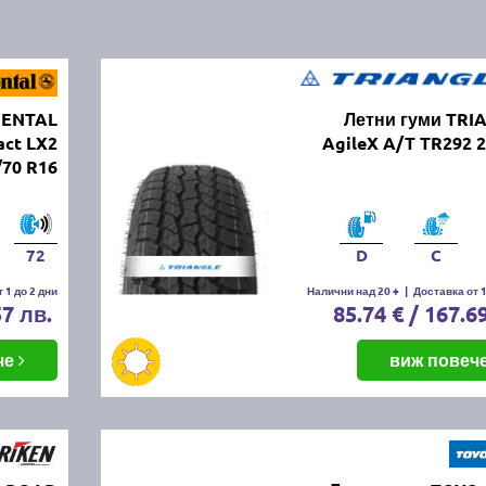
NENTAL
Летни гуми TRI
act LX2
AgileX A/T TR292 
/70 R16
72
D
C
 1 до 2 дни
Налични над 20 +
|
Доставка от 1
57 лв.
85.74 € / 167.6
че
виж повеч