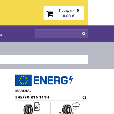
Продукти:
0
0.00 €
и
MARSHAL
245/70 R16 111H
C1