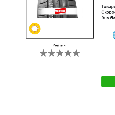
Товар
Скоро
Run-fl
Рейтинг