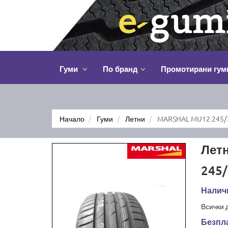
Гуми
По бранд
Промотирани гум
Начало
Гуми
Летни
MARSHAL MU12 245/
Лет
245/
Налич
Всички 
Безпла