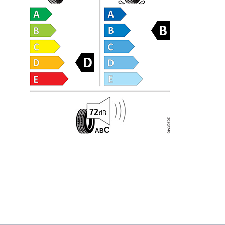
72
dB
C
A
B