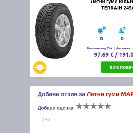
Летни гуми RIKE
TERRAIN 245/
D
D
Налични над 15 +
|
Доставка от
97.69 € / 191.
виж пове
Добави отзив за
Летни гуми MA
Добави оценка