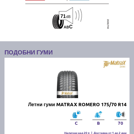
71
dB
C
A
B
ПОДОБНИ ГУМИ
Летни гуми MATRAX ROMERO 175/70 R14
C
B
70
Налични над 20 +
|
Доставка от 1 до 2 дни