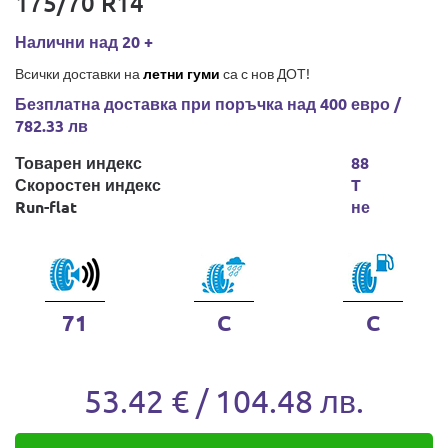
175/70 R14
Налични над 20 +
Всички доставки на
летни гуми
са с нов ДОТ!
Безплатна доставка при поръчка над 400 евро /
782.33 лв
Товарен индекс
88
Скоростен индекс
T
Run-flat
не
71
C
C
53.42 € / 104.48 лв.