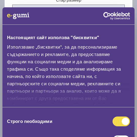
Настоящият сайт използва "бисквитки"
Нов размер
Използваме „бисквитки“, за да персонализираме
съдържанието и рекламите, да предоставяме
функции на социални медии и да анализираме
трафика си. Също така споделяме информация за
начина, по който използвате сайта ни, с
партньорските си социални медии, рекламните си
партньори и партньори за анализ, които може да я
Стар размер
комбинират с друга предоставена им от Вас
0 мм.
информация или с такава, която са събрали от
ползването от Ваша страна на услугите им.
Нов размер
Избор
Строго nеобходими
на
0 мм.
съгласие
Скоростомер при 100
км/ч