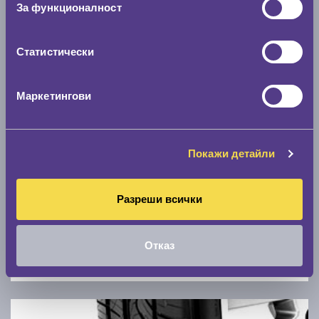
За функционалност
0 км/ч
Статистически
Намери гуми с новия размер
Маркетингови
По марка автомобил
Марка
Покажи детайли
Модел
Разреши всички
Отказ
Покажи гуми