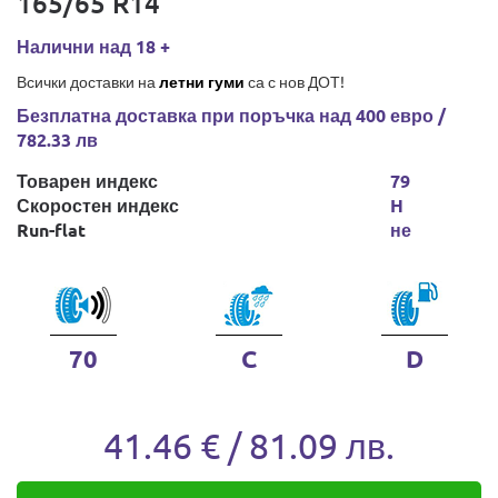
165/65 R14
Налични над 18 +
Всички доставки на
летни гуми
са с нов ДОТ!
Безплатна доставка при поръчка над 400 евро /
782.33 лв
Товарен индекс
79
Скоростен индекс
H
Run-flat
не
70
C
D
41.46 € / 81.09 лв.