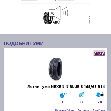
70
dB
C
A
B
ПОДОБНИ ГУМИ
Летни гуми NEXEN N'BLUE S 165/65 R14
C
B
70
Налични 2 броя
|
Доставка от 1 до 2 дни