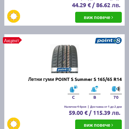
44.29 € / 86.62 лв.
виж повече
Акцент
Летни гуми POINT S Summer S 165/65 R14
C
B
70
Налични 4 броя
|
Доставка от 1 до 2 дни
59.00 € / 115.39 лв.
виж повече