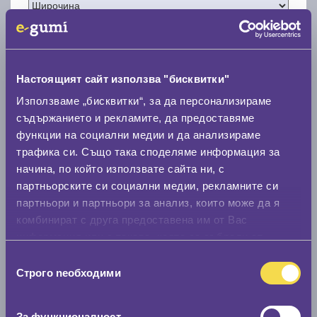
Настоящият сайт използва "бисквитки"
Нов размер
Използваме „бисквитки“, за да персонализираме
съдържанието и рекламите, да предоставяме
функции на социални медии и да анализираме
трафика си. Също така споделяме информация за
начина, по който използвате сайта ни, с
партньорските си социални медии, рекламните си
Стар размер
партньори и партньори за анализ, които може да я
комбинират с друга предоставена им от Вас
0 мм.
информация или с такава, която са събрали от
Нов размер
ползването от Ваша страна на услугите им.
Избор
0 мм.
Строго nеобходими
на
съгласие
Скоростомер при 100
км/ч
За функционалност