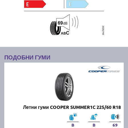
69
dB
C
A
B
ПОДОБНИ ГУМИ
Летни гуми COOPER SUMMER1C 225/60 R18
B
B
69