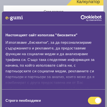
Калкулатор
Стар размер
Настоящият сайт използва "бисквитки"
Използваме „бисквитки“, за да персонализираме
Нов размер
съдържанието и рекламите, да предоставяме
функции на социални медии и да анализираме
трафика си. Също така споделяме информация за
начина, по който използвате сайта ни, с
партньорските си социални медии, рекламните си
партньори и партньори за анализ, които може да я
комбинират с друга предоставена им от Вас
Стар размер
информация или с такава, която са събрали от
0 мм.
ползването от Ваша страна на услугите им.
Избор
Строго nеобходими
Нов размер
на