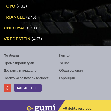
TOYO
(482)
TRIANGLE
(273)
UNIROYAL
(311)
VREDESTEIN
(467)
По бранд
Контакти
Промотирани гуми
За нас
Доставка и плащане
Общи условия
Политика за поверителност
Гаранция
НАШИЯТ БЛОГ
All rights reserved.