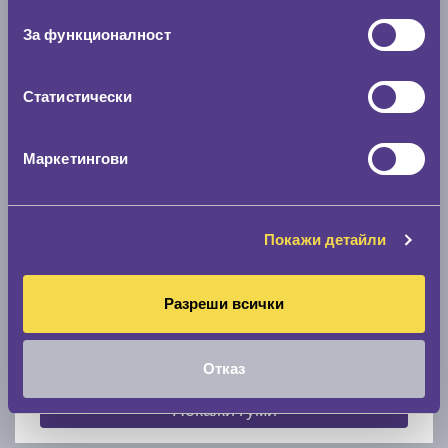
съгласие
0 мм.
За функционалност
Скоростомер при 100
км/ч
0 км/ч
Статистически
Намери гуми с новия размер
Маркетингови
По марка автомобил
Покажи детайли
Марка
Разреши всички
Модел
Отказ
Покажи гуми