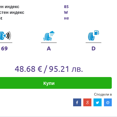
ен индекс
85
стен индекс
W
at
не
69
A
D
48.68 € / 95.21 лв.
Купи
Сподели в