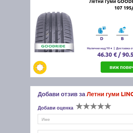
Летни гуми GOODR
107 195
D
B
Налични над 10 +
|
Доставка от
46.30 € / 90.
виж пове
Добави отзив за
Летни гуми LI
Добави оценка