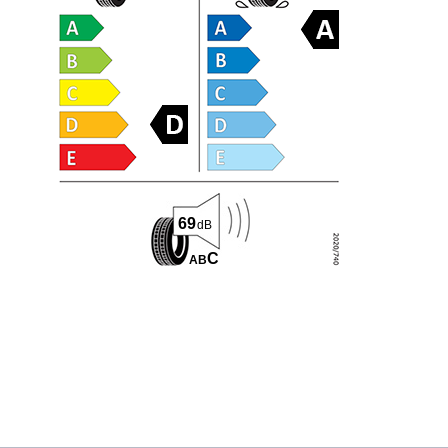
69
dB
C
A
B