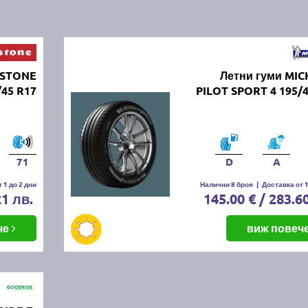
ESTONE
Летни гуми MIC
45 R17
PILOT SPORT 4 195/
71
D
A
 1 до 2 дни
Налични 8 броя
|
Доставка от 1
21 лв.
145.00 € / 283.6
че
виж повеч