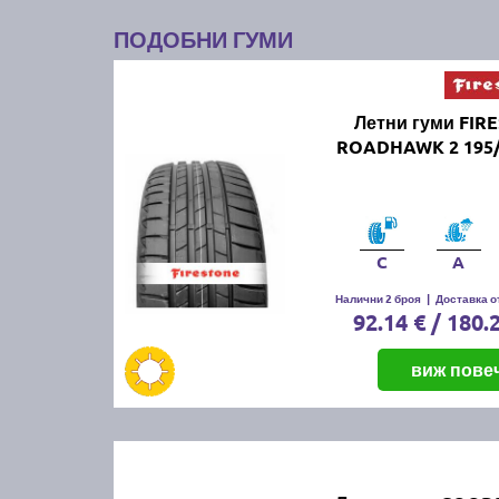
ПОДОБНИ ГУМИ
Летни гуми FIR
ROADHAWK 2 195/
C
A
Налични 2 броя
|
Доставка от
92.14 € / 180.
виж пове