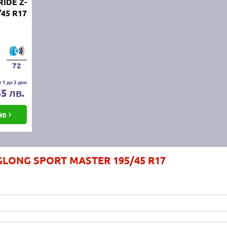
IDE Z-
/45 R17
72
 1 до 2 дни
55 лв.
че
NGLONG SPORT MASTER 195/45 R17