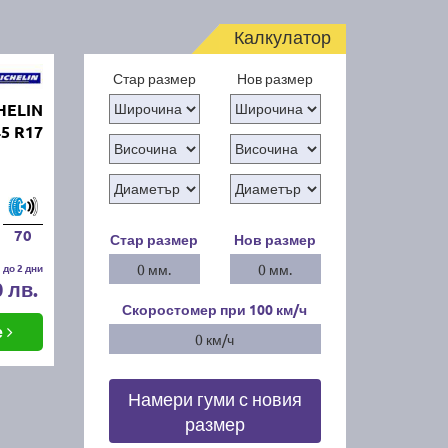
Калкулатор
Стар размер
Нов размер
HELIN
45 R17
70
Стар размер
Нов размер
 до 2 дни
0 мм.
0 мм.
0 лв.
Скоростомер при 100
км/ч
е
0 км/ч
Намери гуми с новия
размер