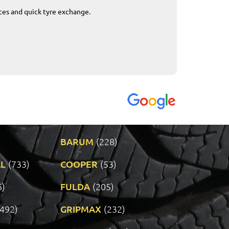
ices and quick tyre exchange.
Приемливо вре
VENDI - 27.04.2
BARUM
(228)
L
(733)
COOPER
(53)
6)
FULDA
(205)
(492)
GRIPMAX
(232)