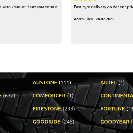
 като клиент. Надявам се за в
Fast tyre delivery on decent pr
Anatoli Iliev - 20.02.2025
AUSTONE
(111)
AUTEL
(1)
E
(632)
COMFORCER
(1)
CONTINENTA
)
FIRESTONE
(293)
FORTUNE
(1
GOODRIDE
(245)
GOODYEAR