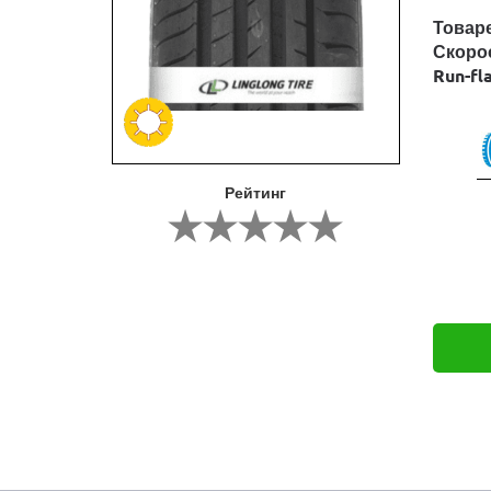
Товар
Скоро
Run-fl
Рейтинг