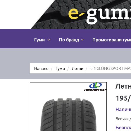
Гуми
По бранд
Промотирани гум
Начало
Гуми
Летни
LINGLONG SPORT MAS
Лет
195/
Налич
Всички 
Безпла