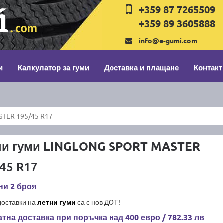
+359 87 7265509
+359 89 3605888
info@e-gumi.com
и
Калкулатор за гуми
Доставка и плащане
Контакт
TER 195/45 R17
ни гуми LINGLONG SPORT MASTER
45 R17
ни 2 броя
доставки на
летни гуми
са с нов ДОТ!
тна доставка при поръчка над 400 евро / 782.33 лв