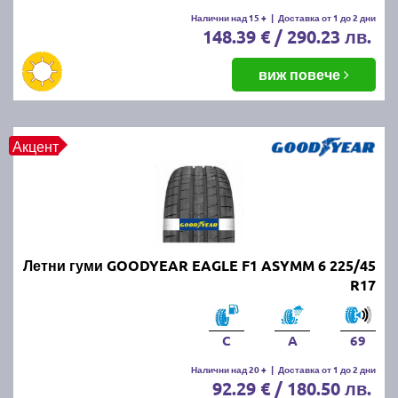
Летните гуми се считат за износени, когато
Налични над 15 +
|
Доставка от 1 до 2 дни
148.39 € / 290.23 лв.
дълбочината на протектора падне под 1.6 мм.
Въпреки това, за по-добро сцепление и
безопасност се препоръчва смяната им при
виж повече
дълбочина под 3 мм.
ПРОЧЕТИ ОЩЕ:
Има ли закон за зимни гуми в
Акцент
България?
Можем ли да шофираме със
зимни гуми през лятото?
Летни гуми GOODYEAR EAGLE F1 ASYMM 6 225/45
Въпреки че е законно, не се препоръчва, защото
R17
зимните гуми са направени от по-мека смес, която
се износва по-бързо при високи температури.
Освен това, те имат по-дълъг спирачен път и по-
C
A
69
слабо сцепление на суха и мокра настилка през
Налични над 20 +
|
Доставка от 1 до 2 дни
лятото.
92.29 € / 180.50 лв.