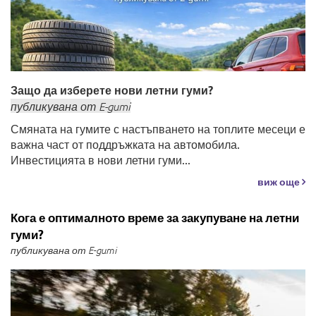
Защо да изберете нови летни гуми?
публикувана
от
E-gumi
Смяната на гумите с настъпването на топлите месеци е
важна част от поддръжката на автомобила.
Инвестицията в нови летни гуми...
виж още
Кога е оптималното време за закупуване на летни
гуми?
публикувана от E-gumi