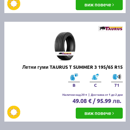
балансировка и реглаж на предния и задния мост.
виж повече
Неравномерното износване може да е знак за
проблеми с окачването или неправилно напомпани
гуми.
Как да се грижим за летните
гуми?
Проверявайте редовно налягането, дълбочината
Летни гуми TAURUS T SUMMER 3 195/65 R15
на протектора и състоянието на гумите. Избягвайте
рязко спиране и агресивно шофиране, тъй като
това води до по-бързо износване. Почиствайте
B
C
71
гумите от кал и камъчета и ги проверявайте за
наранявания.
Налични над 20 +
|
Доставка от 1 до 2 дни
49.08 € / 95.99 лв.
Как се съхраняват зимните и
виж повече
летни гуми?