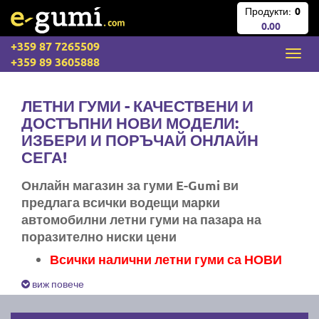
Продукти:
0
0.00
+359 87 7265509
+359 89 3605888
ЛЕТНИ ГУМИ - КАЧЕСТВЕНИ И
ДОСТЪПНИ НОВИ МОДЕЛИ:
ИЗБЕРИ И ПОРЪЧАЙ ОНЛАЙН
СЕГА!
Онлайн магазин за гуми E-Gumi ви
предлага всички водещи марки
автомобилни летни гуми на пазара на
поразително ниски цени
Всички налични летни гуми са НОВИ
Експресна доставка за цяла България
виж повече
Ние не изпращаме стари гуми