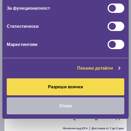
За функционалност
C
B
71
Налични над 20 +
|
Доставка от 1 до 2 дни
68.00 € / 133.00 лв.
Статистически
виж повече
Маркетингови
Покажи детайли
Разреши всички
Летни гуми MATADOR Hectorra 5 205/55 R16
Отказ
C
B
71
Налични над 20 +
|
Доставка от 1 до 2 дни