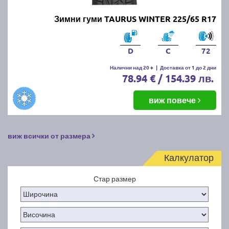
Зимни гуми TAURUS WINTER 225/65 R17
D
C
72
Налични над 20 +
|
Доставка от 1 до 2 дни
78.94 € / 154.39 лв.
виж повече
виж всички от размера
Калкулатор
Стар размер