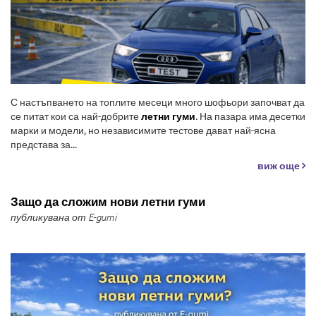
С настъпването на топлите месеци много шофьори започват да
се питат кои са най-добрите
летни гуми
. На пазара има десетки
марки и модели, но независимите тестове дават най-ясна
представа за...
виж още
Защо да сложим нови летни гуми
публикувана от E-gumi