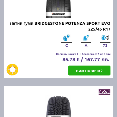
Онлайн магазин E-gumi не предлага летни гуми с
безплатна доставка, но предлага експресна
доставка до всички точки на страната.
Възползвайте се от директна доставка до Варна,
Летни гуми BRIDGESTONE POTENZA SPORT EVO
Пловдив, Бургас, София, Стара Загора, Велико
225/45 R17
Търново, Русе, Плевен, Ловеч, Видин,
Благоевград, Кюстендил, Перник, Хасково,
Силистра, Добрич и други градове.
C
A
72
Налични над 20 +
|
Доставка от 1 до 2 дни
85.78 € / 167.77 лв.
виж повече