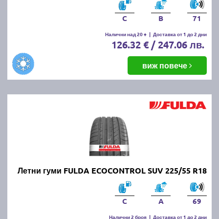
C
B
71
Налични над 20 +
|
Доставка от 1 до 2 дни
126.32 € / 247.06 лв.
виж повече
Летни гуми FULDA ECOCONTROL SUV 225/55 R18
C
A
69
Налични 2 броя
|
Доставка от 1 до 2 дни