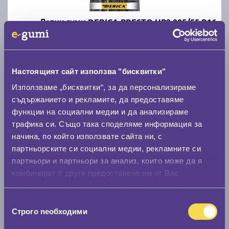
Летни гуми DEBICA PRESTO HP2 205/55 R16
D
B
70
Налични над 12 +
|
Доставка от 1 до 2 дни
Настоящият сайт използва "бисквитки"
59.40 € / 116.18 лв.
Използваме „бисквитки“, за да персонализираме
съдържанието и рекламите, да предоставяме
виж повече
функции на социални медии и да анализираме
трафика си. Също така споделяме информация за
начина, по който използвате сайта ни, с
Акцент
партньорските си социални медии, рекламните си
партньори и партньори за анализ, които може да я
комбинират с друга предоставена им от Вас
информация или с такава, която са събрали от
ползването от Ваша страна на услугите им.
Избор
Строго nеобходими
Летни гуми POINT S SUMMER S 205/55 R16
на
съгласие