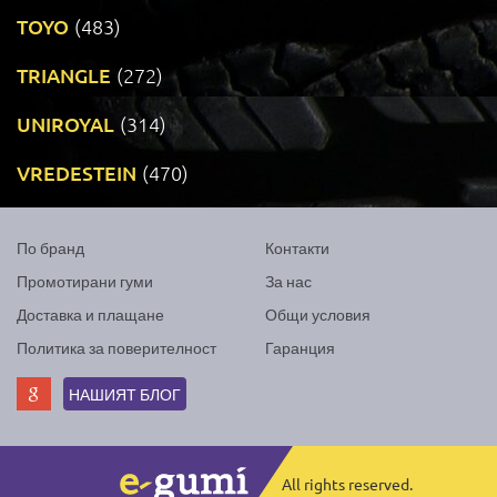
TOYO
(483)
TRIANGLE
(272)
UNIROYAL
(314)
VREDESTEIN
(470)
По бранд
Контакти
Промотирани гуми
За нас
Доставка и плащане
Общи условия
Политика за поверителност
Гаранция
НАШИЯТ БЛОГ
All rights reserved.