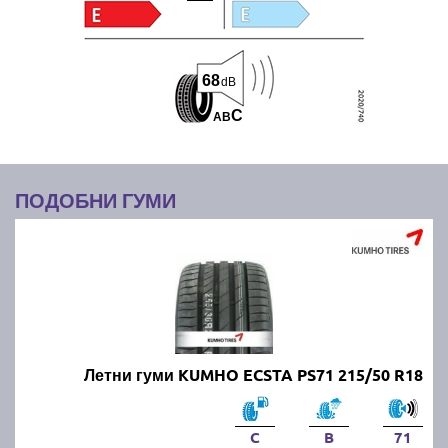
68
dB
C
A
B
ПОДОБНИ ГУМИ
Летни гуми KUMHO ECSTA PS71 215/50 R18
C
B
71