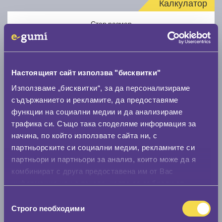
Калкулатор
Стар размер
Настоящият сайт използва "бисквитки"
Използваме „бисквитки“, за да персонализираме
Нов размер
съдържанието и рекламите, да предоставяме
функции на социални медии и да анализираме
трафика си. Също така споделяме информация за
начина, по който използвате сайта ни, с
партньорските си социални медии, рекламните си
партньори и партньори за анализ, които може да я
комбинират с друга предоставена им от Вас
Стар размер
информация или с такава, която са събрали от
0 мм.
ползването от Ваша страна на услугите им.
Избор
Строго nеобходими
Нов размер
на