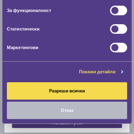
съгласие
0 мм.
За функционалност
Скоростомер при 100
км/ч
0 км/ч
Статистически
Намери гуми с новия размер
Маркетингови
По марка автомобил
Покажи детайли
Марка
Разреши всички
Модел
Отказ
Покажи гуми