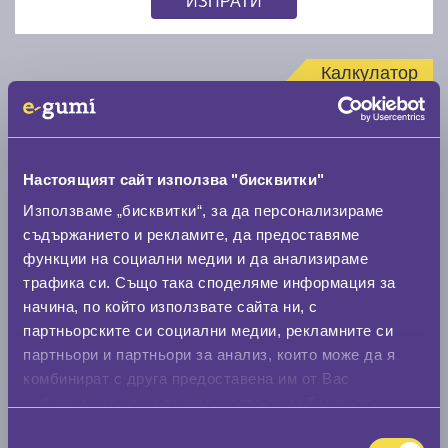
Калкулатор
Стар размер
Настоящият сайт използва "бисквитки"
Използваме „бисквитки“, за да персонализираме
съдържанието и рекламите, да предоставяме
Нов размер
функции на социални медии и да анализираме
трафика си. Също така споделяме информация за
начина, по който използвате сайта ни, с
партньорските си социални медии, рекламните си
партньори и партньори за анализ, които може да я
комбинират с друга предоставена им от Вас
информация или с такава, която са събрали от
Стар размер
ползването от Ваша страна на услугите им.
Избор