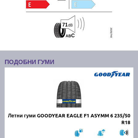
71
dB
C
A
B
ПОДОБНИ ГУМИ
Летни гуми GOODYEAR EAGLE F1 ASYMM 6 235/50
R18