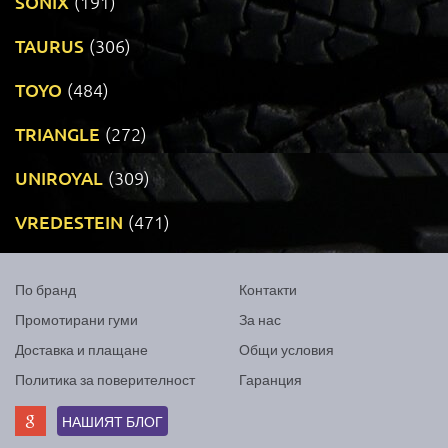
SONIX
(191)
TAURUS
(306)
TOYO
(484)
TRIANGLE
(272)
UNIROYAL
(309)
VREDESTEIN
(471)
По бранд
Контакти
Промотирани гуми
За нас
Доставка и плащане
Общи условия
Политика за поверителност
Гаранция
НАШИЯТ БЛОГ