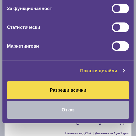
C
B
71
За функционалност
Налични над 20 +
|
Доставка от 1 до 2 дни
61.67 € / 120.62 лв.
Статистически
виж повече
Маркетингови
Покажи детайли
Разреши всички
Зимни гуми FIRESTONE WINTERHAWK 4 205/55
R16
Отказ
C
B
71
Налични над 20 +
|
Доставка от 1 до 2 дни