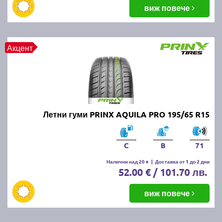
балансировка и реглаж на предния и задния мост.
виж повече
Неравномерното износване може да е знак за
проблеми с окачването или неправилно напомпани
гуми.
Акцент
Как да се грижим за летните
гуми?
Проверявайте редовно налягането, дълбочината
Летни гуми PRINX AQUILA PRO 195/65 R15
на протектора и състоянието на гумите. Избягвайте
рязко спиране и агресивно шофиране, тъй като
това води до по-бързо износване. Почиствайте
C
B
71
гумите от кал и камъчета и ги проверявайте за
наранявания.
Налични над 20 +
|
Доставка от 1 до 2 дни
52.00 € / 101.70 лв.
Как се съхраняват зимните и
виж повече
летни гуми?