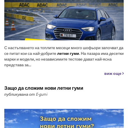
С настъпването на топлите месеци много шофьори започват да
се питат кои са най-добрите
летни гуми
. На пазара има десетки
марки и модели, но независимите тестове дават най-ясна
представа за...
виж още
Защо да сложим нови летни гуми
публикувана от E-gumi