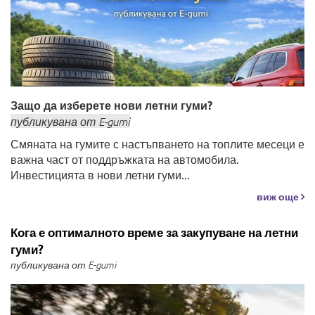
Защо да изберете нови летни гуми?
публикувана
от
E-gumi
Смяната на гумите с настъпването на топлите месеци е
важна част от поддръжката на автомобила.
Инвестицията в нови летни гуми...
виж още
Кога е оптималното време за закупуване на летни
гуми?
публикувана от E-gumi