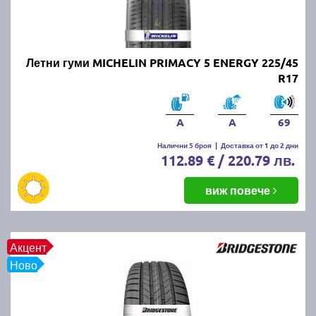
Онлайн магазин E-gumi не предлага летни гуми с
безплатна доставка, но предлага експресна
доставка до всички точки на страната.
Възползвайте се от директна доставка до Варна,
Летни гуми MICHELIN PRIMACY 5 ENERGY 225/45
Пловдив, Бургас, София, Стара Загора, Велико
R17
Търново, Русе, Плевен, Ловеч, Видин,
Благоевград, Кюстендил, Перник, Хасково,
Силистра, Добрич и други градове.
A
A
69
Налични 5 броя
|
Доставка от 1 до 2 дни
112.89 € / 220.79 лв.
виж повече
Акцент
Ново