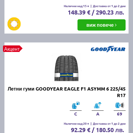
Летните гуми се считат за износени, когато
Налични над 15 +
|
Доставка от 1 до 2 дни
148.39 € / 290.23 лв.
дълбочината на протектора падне под 1.6 мм.
Въпреки това, за по-добро сцепление и
безопасност се препоръчва смяната им при
виж повече
дълбочина под 3 мм.
ПРОЧЕТИ ОЩЕ:
Има ли закон за зимни гуми в
Акцент
България?
Можем ли да шофираме със
зимни гуми през лятото?
Летни гуми GOODYEAR EAGLE F1 ASYMM 6 225/45
Въпреки че е законно, не се препоръчва, защото
R17
зимните гуми са направени от по-мека смес, която
се износва по-бързо при високи температури.
Освен това, те имат по-дълъг спирачен път и по-
C
A
69
слабо сцепление на суха и мокра настилка през
Налични над 20 +
|
Доставка от 1 до 2 дни
лятото.
92.29 € / 180.50 лв.