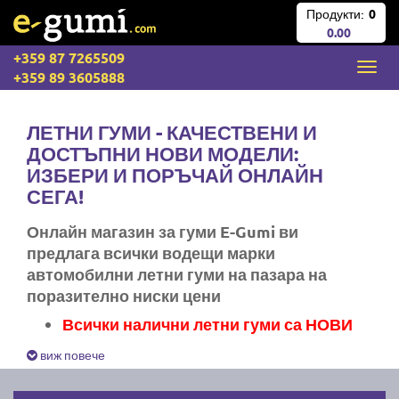
Продукти:
0
0.00
+359 87 7265509
+359 89 3605888
ЛЕТНИ ГУМИ - КАЧЕСТВЕНИ И
ДОСТЪПНИ НОВИ МОДЕЛИ:
ИЗБЕРИ И ПОРЪЧАЙ ОНЛАЙН
СЕГА!
Онлайн магазин за гуми E-Gumi ви
предлага всички водещи марки
автомобилни летни гуми на пазара на
поразително ниски цени
Всички налични летни гуми са НОВИ
Експресна доставка за цяла България
виж повече
Ние не изпращаме стари гуми