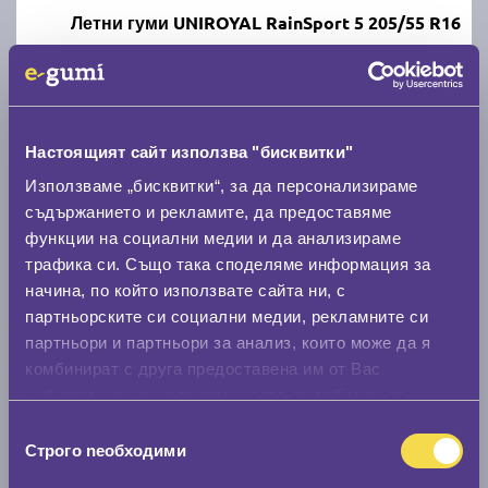
Летни гуми UNIROYAL RainSport 5 205/55 R16
C
A
71
Налични над 20 +
|
Доставка от 1 до 2 дни
63.49 € / 124.18 лв.
Настоящият сайт използва "бисквитки"
Използваме „бисквитки“, за да персонализираме
виж повече
съдържанието и рекламите, да предоставяме
функции на социални медии и да анализираме
трафика си. Също така споделяме информация за
начина, по който използвате сайта ни, с
партньорските си социални медии, рекламните си
партньори и партньори за анализ, които може да я
комбинират с друга предоставена им от Вас
информация или с такава, която са събрали от
ползването от Ваша страна на услугите им.
Летни гуми MATADOR Hectorra 5 205/55 R16
Избор
Строго nеобходими
на
съгласие