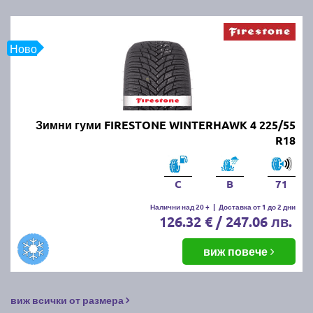
Ново
Зимни гуми FIRESTONE WINTERHAWK 4 225/55
R18
C
B
71
Налични над 20 +
|
Доставка от 1 до 2 дни
126.32 € / 247.06 лв.
виж повече
виж всички от размера