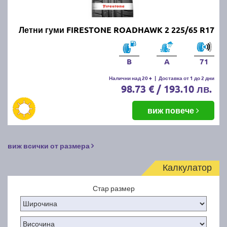
Летни гуми FIRESTONE ROADHAWK 2 225/65 R17
B
A
71
Налични над 20 +
|
Доставка от 1 до 2 дни
98.73 € / 193.10 лв.
виж повече
виж всички от размера
Калкулатор
Стар размер