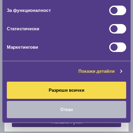
съгласие
0 мм.
За функционалност
Скоростомер при 100
км/ч
0 км/ч
Статистически
Намери гуми с новия размер
Маркетингови
По марка автомобил
Покажи детайли
Марка
Разреши всички
Модел
Отказ
Покажи гуми