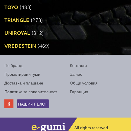
TOYO
(483)
TRIANGLE
(273)
UNIROYAL
(312)
VREDESTEIN
(469)
По бранд
Контакти
Промотирани гуми
За нас
Доставка и плащане
Общи условия
Политика за поверителност
Гаранция
НАШИЯТ БЛОГ
All rights reserved.