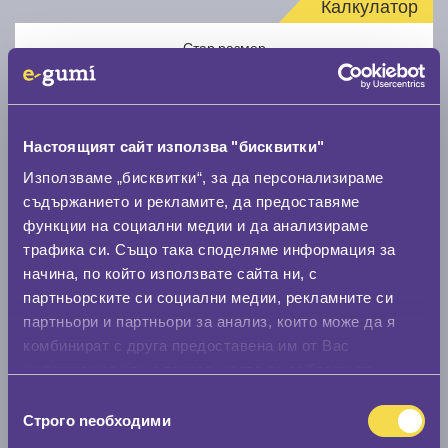
Калкулатор
Стар размер
Настоящият сайт използва "бисквитки"
Използваме „бисквитки“, за да персонализираме
Нов размер
съдържанието и рекламите, да предоставяме
функции на социални медии и да анализираме
трафика си. Също така споделяме информация за
начина, по който използвате сайта ни, с
партньорските си социални медии, рекламните си
партньори и партньори за анализ, които може да я
комбинират с друга предоставена им от Вас
Стар размер
информация или с такава, която са събрали от
0 мм.
ползването от Ваша страна на услугите им.
Избор
Строго nеобходими
Нов размер
на