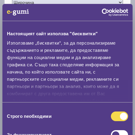
Настоящият сайт използва "бисквитки"
Нов размер
Използваме „бисквитки“, за да персонализираме
съдържанието и рекламите, да предоставяме
функции на социални медии и да анализираме
трафика си. Също така споделяме информация за
начина, по който използвате сайта ни, с
партньорските си социални медии, рекламните си
Стар размер
партньори и партньори за анализ, които може да я
комбинират с друга предоставена им от Вас
0 мм.
информация или с такава, която са събрали от
Нов размер
ползването от Ваша страна на услугите им.
Избор
0 мм.
Строго nеобходими
на
съгласие
Скоростомер при 100
км/ч
За функционалност