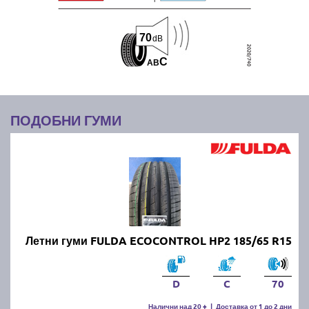
70
dB
C
A
B
ПОДОБНИ ГУМИ
Летни гуми FULDA ECOCONTROL HP2 185/65 R15
D
C
70
Налични над 20 +
|
Доставка от 1 до 2 дни