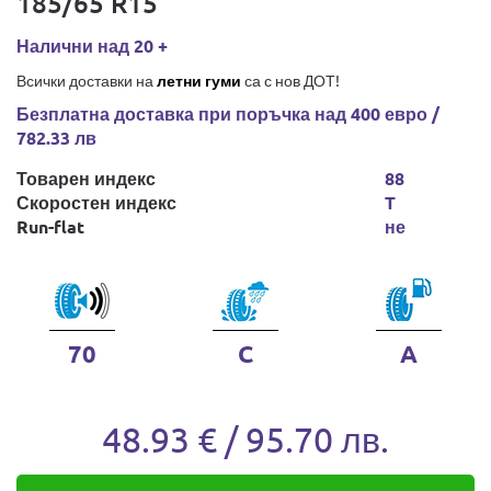
185/65 R15
Налични над 20 +
Всички доставки на
летни гуми
са с нов ДОТ!
Безплатна доставка при поръчка над 400 евро /
782.33 лв
Товарен индекс
88
Скоростен индекс
T
Run-flat
не
70
C
A
48.93 € / 95.70 лв.