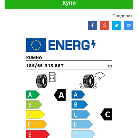
Купи
Сподели в
KUMHO
185/65 R15 88T
C1