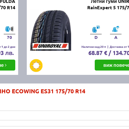
 FULDA
Летни гуми UNI
70 R14
RainExpert 5 175/
70
D
A
 1 до 2 дни
Налични над 20 +
|
Доставка от 1
93 лв.
68.87 € / 134.7
че
виж повеч
MHO ECOWING ES31 175/70 R14