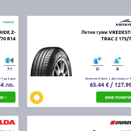
IDE Z-
Летни гуми VREDESTE
/70 R14
TRAC 2 175/
71
D
B
 1 до 2 дни
Налични 4 броя
|
Доставка от 1
44 лв.
65.44 € / 127.9
че
виж повеч