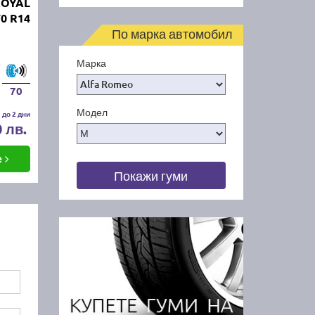
ROYAL
70 R14
По марка автомобил
Марка
70
Модел
 до 2 дни
0 лв.
е
Покажи гуми