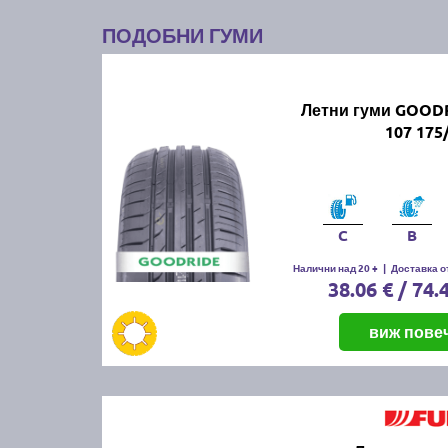
ПОДОБНИ ГУМИ
Летни гуми GOODR
107 175
C
B
Налични над 20 +
|
Доставка от
38.06 € / 74.
виж пове