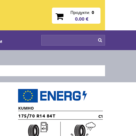
Продукти:
0
0.00 €
и
KUMHO
175/70 R14 84T
C1