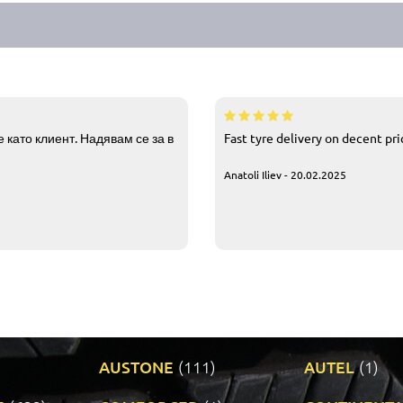
 като клиент. Надявам се за в
Fast tyre delivery on decent pr
Anatoli Iliev - 20.02.2025
AUSTONE
(111)
AUTEL
(1)