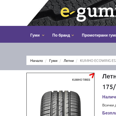
Гуми
По бранд
Промотирани гум
Начало
Гуми
Летни
KUMHO ECOWING ES3
Лет
175/
Наличн
Всички 
Безпла