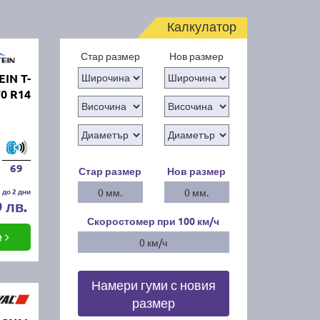
Калкулатор
Стар размер
Нов размер
IN T-
70 R14
69
Стар размер
Нов размер
 до 2 дни
0 мм.
0 мм.
9 лв.
Скоростомер при 100
км/ч
е
0 км/ч
Намери гуми с новия
размер