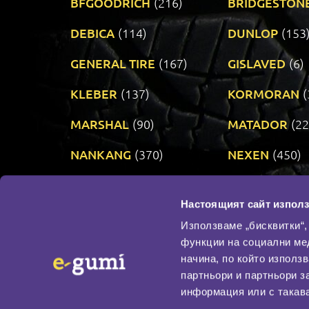
BFGOODRICH
(216)
BRIDGESTON
DEBICA
(114)
DUNLOP
(153
GENERAL TIRE
(167)
GISLAVED
(6)
KLEBER
(137)
KORMORAN
(
MARSHAL
(90)
MATADOR
(22
NANKANG
(370)
NEXEN
(450)
PRINX
(34)
RIKEN
(321)
Настоящият сайт използ
TAURUS
(303)
TOYO
(483)
Използваме „бисквитки“,
функции на социални ме
начина, по който използ
По бранд
партньори и партньори з
Промотирани гуми
информация или с такава
Доставка и плащане