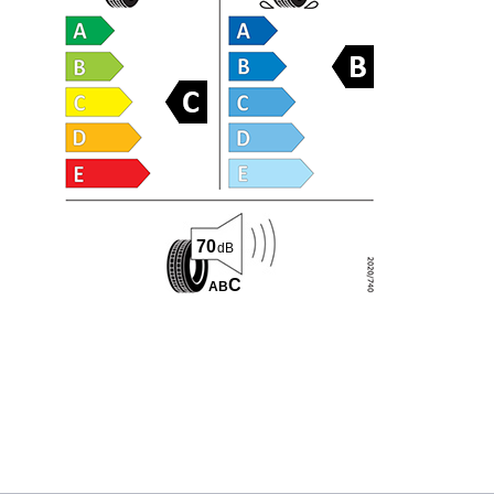
70
dB
C
A
B