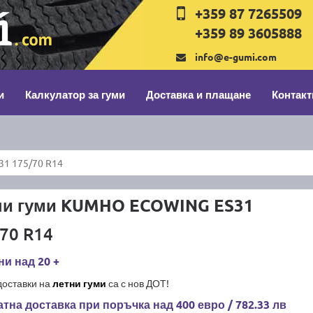
+359 87 7265509
+359 89 3605888
info@e-gumi.com
и
Калкулатор за гуми
Доставка и плащане
Контакт
1 175/70 R14
ни гуми KUMHO ECOWING ES31
70 R14
и над 20 +
доставки на
летни гуми
са с нов ДОТ!
тна доставка при поръчка над 400 евро / 782.33 лв