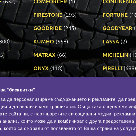
E
(632)
COMFORCER
(1)
CONTINENTA
)
FIRESTONE
(293)
FORTUNE
(1
GOODRIDE
(245)
GOODYEAR
300)
KUMHO
(558)
LASSA
(2)
5)
MATRAX
(66)
MICHELIN
(1
ONYX
(118)
PIRELLI
(688
ROADSTONE
(3)
SAVA
(1)
ва "бисквитки"
TRIANGLE
(272)
UNIROYAL
(3
 за да персонализираме съдържанието и рекламите, да пре
дии и да анализираме трафика си. Също така споделяме ин
вате сайта ни, с партньорските си социални медии, рекламни
Контакти
С
а анализ, които може да я комбинират с друга предоставена 
За нас
, която са събрали от ползването от Ваша страна на услуги
Общи условия