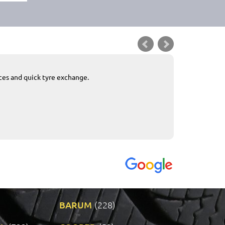
ices and quick tyre exchange.
Приемливо вре
VENDI - 27.04.2
BARUM
(228)