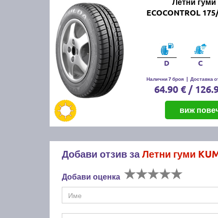
Летни гуми
ECOCONTROL 175/
D
C
Налични 7 броя
|
Доставка от
64.90 € / 126.
виж пове
Добави отзив за
Летни гуми KU
Добави оценка