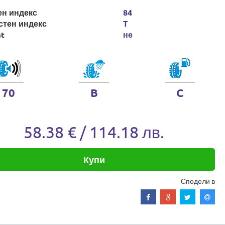
ен индекс
84
стен индекс
T
at
не
70
B
C
58.38 € / 114.18 лв.
Купи
Сподели в