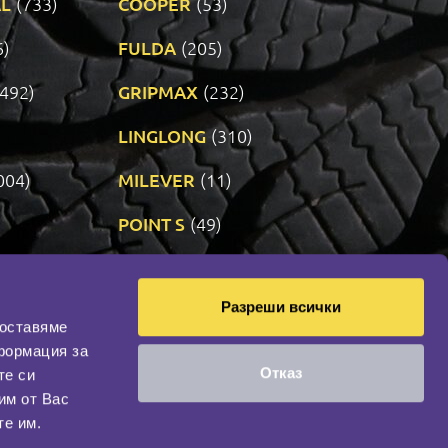
L
(733)
COOPER
(53)
6)
FULDA
(205)
(492)
GRIPMAX
(232)
LINGLONG
(310)
004)
MILEVER
(11)
)
POINT S
(49)
SONIX
(191)
Разреши всички
14)
VREDESTEIN
(470)
доставяме
формация за
Отказ
те си
оциална мрежа
им от Вас
НАШИЯТ БЛОГ
те им.