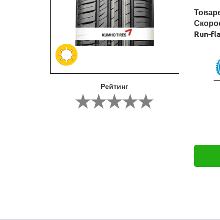
Товар
Скоро
Run-fl
Рейтинг