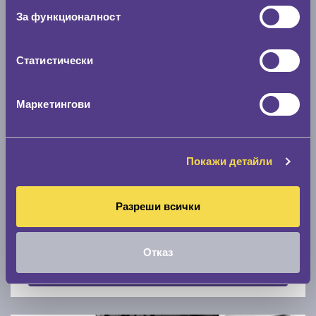
Скоростомер при 100
км/ч
За функционалност
0 км/ч
Статистически
Намери гуми с новия размер
Маркетингови
По марка автомобил
Марка
Покажи детайли
Разреши всички
Модел
Отказ
Покажи гуми