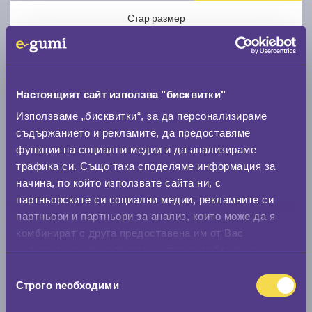
Стар размер
Настоящият сайт използва "бисквитки"
Използваме „бисквитки“, за да персонализираме
Нов размер
съдържанието и рекламите, да предоставяме
функции на социални медии и да анализираме
трафика си. Също така споделяме информация за
начина, по който използвате сайта ни, с
партньорските си социални медии, рекламните си
партньори и партньори за анализ, които може да я
Стар размер
комбинират с друга предоставена им от Вас
информация или с такава, която са събрали от
0 мм.
ползването от Ваша страна на услугите им.
Избор
Нов размер
Строго nеобходими
на
0 мм.
съгласие