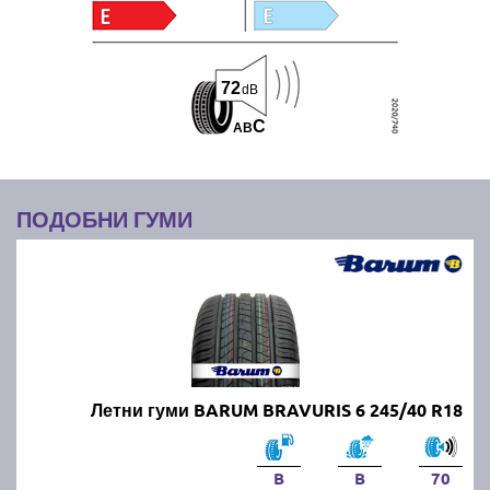
72
dB
C
A
B
ПОДОБНИ ГУМИ
Летни гуми BARUM BRAVURIS 6 245/40 R18
B
B
70