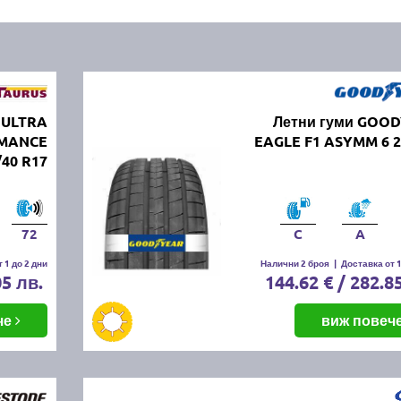
 ULTRA
Летни гуми GOO
RMANCE
EAGLE F1 ASYMM 6 2
/40 R17
72
C
A
 1 до 2 дни
Налични 2 броя
|
Доставка от 1
05 лв.
144.62 € / 282.8
че
виж повеч