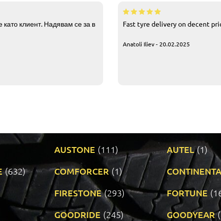
 като клиент. Надявам се за в
Fast tyre delivery on decent pr
Anatoli Iliev - 20.02.2025
AUSTONE
(111)
AUTEL
(1)
E
(632)
COMFORCER
(1)
CONTINENTA
)
FIRESTONE
(293)
FORTUNE
(1
GOODRIDE
(245)
GOODYEAR