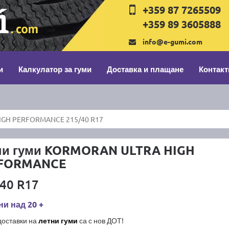
+359 87 7265509
+359 89 3605888
info@e-gumi.com
и
Калкулатор за гуми
Доставка и плащане
Контакт
GH PERFORMANCE 215/40 R17
ни гуми KORMORAN ULTRA HIGH
FORMANCE
40 R17
и над 20 +
доставки на
летни гуми
са с нов ДОТ!