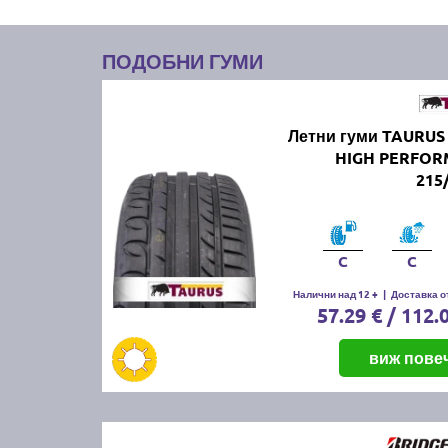
ПОДОБНИ ГУМИ
Летни гуми TAURUS
HIGH PERFO
215
C
C
Налични над 12 +
|
Доставка от
57.29 € / 112.
виж пове