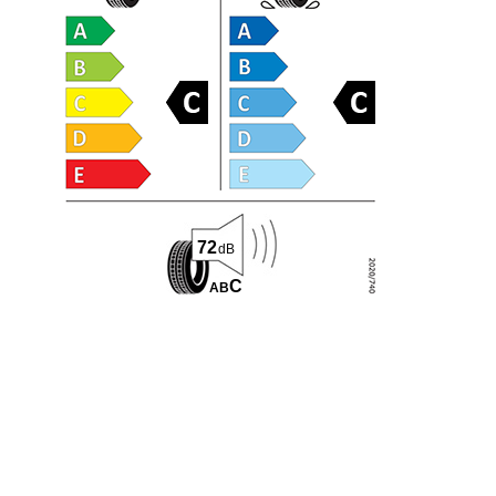
72
dB
C
A
B