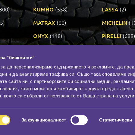
300)
KUMHO
(558)
LASSA
(2)
5)
MATRAX
(66)
MICHELIN
(1
ONYX
(118)
PIRELLI
(688
ROADSTONE
(3)
SAVA
(1)
ва "бисквитки"
TRIANGLE
(272)
UNIROYAL
(3
 за да персонализираме съдържанието и рекламите, да пре
дии и да анализираме трафика си. Също така споделяме ин
вате сайта ни, с партньорските си социални медии, рекламни
Контакти
С
а анализ, които може да я комбинират с друга предоставена 
За нас
, която са събрали от ползването от Ваша страна на услуги
Общи условия
лност
Гаранция
За функционалност
Статистически
© 2026
All rights reserved.