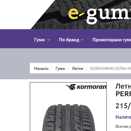
Гуми
По бранд
Промотирани гум
Начало
Гуми
Летни
KORMORAN ULTRA HI
Лет
PER
215/
Наличн
Всички 