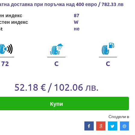
тна доставка при поръчка над 400 евро / 782.33 лв
ен индекс
87
стен индекс
W
at
не
72
C
C
52.18 € / 102.06 лв.
Купи
Сподели в