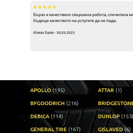
Бързо и качествено свършена работа, спечелиха ме
бъдеще качеството на услугите да не пада.
Илиан Баев - 30.03.2025
APOLLO
(195)
ATTAR
(1)
BFGOODRICH
(216)
BRIDGESTON
DEBICA
(114)
DUNLOP
(153
GENERAL TIRE
(167)
GISLAVED
(6)