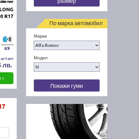
размер
GLONG
0 R17
По марка автомобил
Марка
69
Модел
 до 2 дни
6 лв.
е
Покажи гуми
17