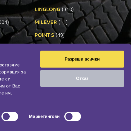
LINGLONG
(310)
004)
MILEVER
(11)
)
POINT S
(49)
SONIX
(191)
Разреши всички
14)
VREDESTEIN
(470)
доставяме
формация за
Отказ
те си
оциална мрежа
им от Вас
НАШИЯТ БЛОГ
те им.
Маркетингови