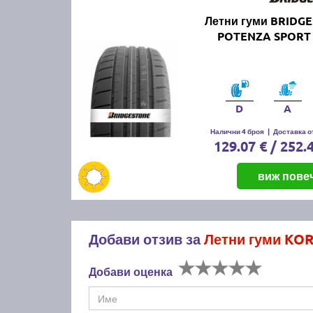
Летни гуми BRIDG
POTENZA SPORT 
D
A
Налични 4 броя
|
Доставка от
129.07 € / 252.
виж пове
Добави отзив за
Летни гуми KO
Добави оценка