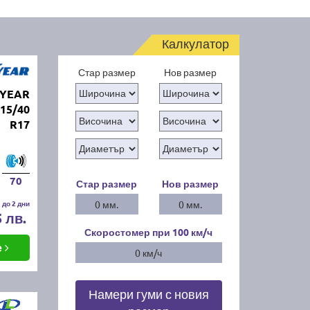
Калкулатор
Стар размер
Нов размер
DYEAR
15/40
R17
70
Стар размер
Нов размер
 до 2 дни
0 мм.
0 мм.
5 лв.
Скоростомер при 100
км/ч
е
0 км/ч
Намери гуми с новия