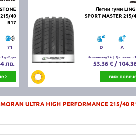
ESTONE
Летни гуми LIN
215/40
SPORT MASTER 215/4
R17
71
D
A
 1 до 2 дни
Налични над 9 +
|
Доставка от 1
44 лв.
53.36 € / 104.3
че
виж повеч
RMORAN ULTRA HIGH PERFORMANCE 215/40 R