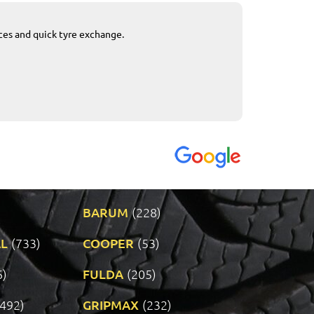
ices and quick tyre exchange.
Приемливо вре
VENDI - 27.04.2
BARUM
(228)
L
(733)
COOPER
(53)
6)
FULDA
(205)
(492)
GRIPMAX
(232)