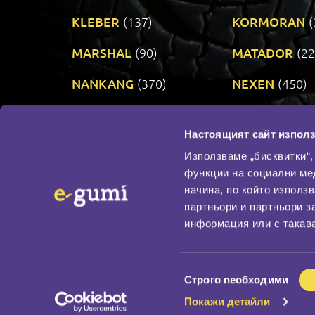
KLEBER
(137)
KORMORAN
(
MARSHAL
(90)
MATADOR
(22
NANKANG
(370)
NEXEN
(450)
PRINX
(34)
RIKEN
(321)
Настоящият сайт използ
TAURUS
(303)
TOYO
(483)
Използваме „бисквитки“,
функции на социални ме
начина, по който използ
По бранд
партньори и партньори з
Промотирани гуми
информация или с такава
Доставка и плащане
Политика за поверите
Избор
Строго nеобходими
на
Покажи детайли
съгласие