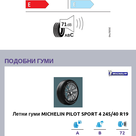
71
dB
C
A
B
ПОДОБНИ ГУМИ
Летни гуми MICHELIN PILOT SPORT 4 245/40 R19
A
B
72