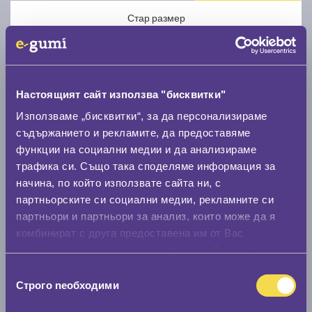
Стар размер
Настоящият сайт използва "бисквитки"
Използваме „бисквитки“, за да персонализираме
Нов размер
съдържанието и рекламите, да предоставяме
функции на социални медии и да анализираме
трафика си. Също така споделяме информация за
начина, по който използвате сайта ни, с
партньорските си социални медии, рекламните си
партньори и партньори за анализ, които може да я
Стар размер
комбинират с друга предоставена им от Вас
информация или с такава, която са събрали от
0 мм.
ползването от Ваша страна на услугите им.
Избор
Нов размер
Строго nеобходими
на
0 мм.
съгласие