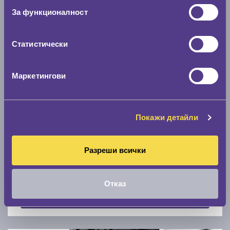
Скоростомер при 100
км/ч
За функционалност
0 км/ч
Статистически
Намери гуми с новия размер
Маркетингови
По марка автомобил
Марка
Покажи детайли
Разреши всички
Модел
Отказ
Покажи гуми