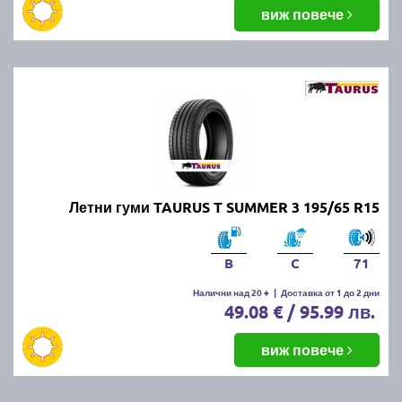
балансировка и реглаж на предния и задния мост.
виж повече
Неравномерното износване може да е знак за
проблеми с окачването или неправилно напомпани
гуми.
Как да се грижим за летните
гуми?
Проверявайте редовно налягането, дълбочината
Летни гуми TAURUS T SUMMER 3 195/65 R15
на протектора и състоянието на гумите. Избягвайте
рязко спиране и агресивно шофиране, тъй като
това води до по-бързо износване. Почиствайте
B
C
71
гумите от кал и камъчета и ги проверявайте за
наранявания.
Налични над 20 +
|
Доставка от 1 до 2 дни
49.08 € / 95.99 лв.
Как се съхраняват зимните и
виж повече
летни гуми?