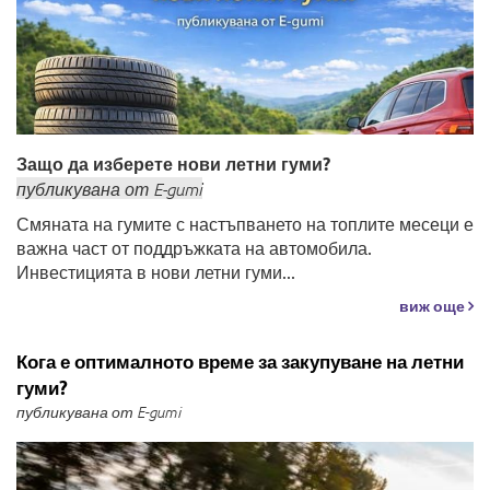
Защо да изберете нови летни гуми?
публикувана
от
E-gumi
Смяната на гумите с настъпването на топлите месеци е
важна част от поддръжката на автомобила.
Инвестицията в нови летни гуми...
виж още
Кога е оптималното време за закупуване на летни
гуми?
публикувана от E-gumi