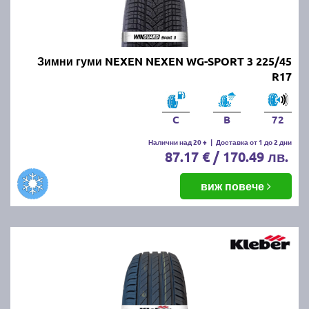
Онлайн магазин E-gumi не предлага летни гуми с
безплатна доставка, но предлага експресна
доставка до всички точки на страната.
Възползвайте се от директна доставка до Варна,
Зимни гуми NEXEN NEXEN WG-SPORT 3 225/45
Пловдив, Бургас, София, Стара Загора, Велико
R17
Търново, Русе, Плевен, Ловеч, Видин,
Благоевград, Кюстендил, Перник, Хасково,
Силистра, Добрич и други градове.
C
B
72
Налични над 20 +
|
Доставка от 1 до 2 дни
87.17 € / 170.49 лв.
виж повече