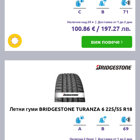
C
B
71
Налични над 20 +
|
Доставка от 1 до 2 дни
100.86 € / 197.27 лв.
виж повече
Летни гуми BRIDGESTONE TURANZA 6 225/55 R18
A
B
69
Налични 2 броя
|
Доставка от 1 до 2 дни