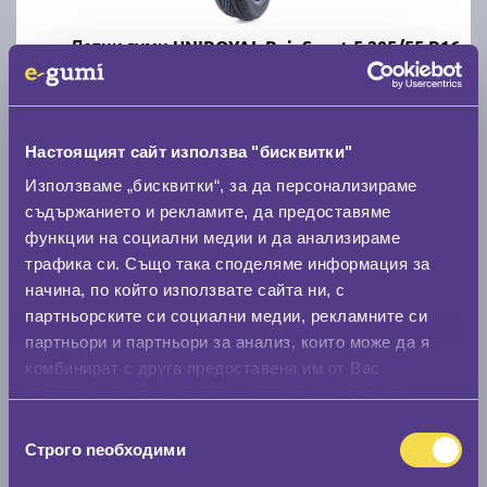
Летни гуми UNIROYAL RainSport 5 205/55 R16
C
A
71
Налични над 20 +
|
Доставка от 1 до 2 дни
Настоящият сайт използва "бисквитки"
63.49 € / 124.18 лв.
Използваме „бисквитки“, за да персонализираме
съдържанието и рекламите, да предоставяме
виж повече
функции на социални медии и да анализираме
трафика си. Също така споделяме информация за
начина, по който използвате сайта ни, с
Акцент
партньорските си социални медии, рекламните си
партньори и партньори за анализ, които може да я
комбинират с друга предоставена им от Вас
информация или с такава, която са събрали от
ползването от Ваша страна на услугите им.
Избор
Строго nеобходими
Летни гуми POINT S SUMMER S 205/55 R16
на
съгласие