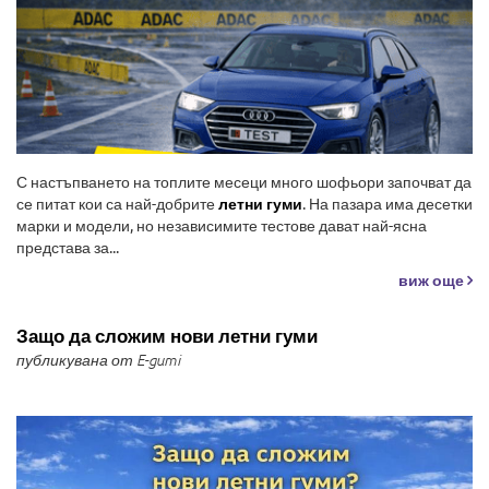
С настъпването на топлите месеци много шофьори започват да
се питат кои са най-добрите
летни гуми
. На пазара има десетки
марки и модели, но независимите тестове дават най-ясна
представа за...
виж още
Защо да сложим нови летни гуми
публикувана от E-gumi