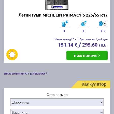
Летни гуми MICHELIN PRIMACY 5 225/65 R17
E
E
73
Налични над 20 +
|
Доставка от 1 до 2 дни
151.14 € / 295.60 лв.
виж повече
виж всички от размера
Калкулатор
Стар размер