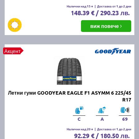
Летните гуми се считат за износени, когато
Налични над 15 +
|
Доставка от 1 до 2 дни
148.39 € / 290.23 лв.
дълбочината на протектора падне под 1.6 мм.
Въпреки това, за по-добро сцепление и
безопасност се препоръчва смяната им при
виж повече
дълбочина под 3 мм.
ПРОЧЕТИ ОЩЕ:
Има ли закон за зимни гуми в
Акцент
България?
Можем ли да шофираме със
зимни гуми през лятото?
Летни гуми GOODYEAR EAGLE F1 ASYMM 6 225/45
Въпреки че е законно, не се препоръчва, защото
R17
зимните гуми са направени от по-мека смес, която
се износва по-бързо при високи температури.
Освен това, те имат по-дълъг спирачен път и по-
C
A
69
слабо сцепление на суха и мокра настилка през
Налични над 20 +
|
Доставка от 1 до 2 дни
лятото.
92.29 € / 180.50 лв.