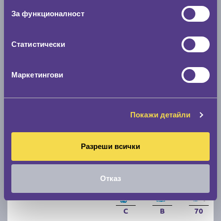
За функционалност
C
B
71
Налични над 20 +
|
Доставка от 1 до 2 дни
68.00 € / 133.00 лв.
Статистически
виж повече
Маркетингови
Покажи детайли
Разреши всички
Зимни гуми CONTINENTAL WinterContact TS 870
Отказ
205/55 R16
C
B
70