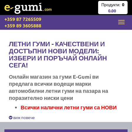
Продукти:
0
0.00
+359 87 7265509
+359 89 3605888
ЛЕТНИ ГУМИ - КАЧЕСТВЕНИ И
ДОСТЪПНИ НОВИ МОДЕЛИ:
ИЗБЕРИ И ПОРЪЧАЙ ОНЛАЙН
СЕГА!
Онлайн магазин за гуми E-Gumi ви
предлага всички водещи марки
автомобилни летни гуми на пазара на
поразително ниски цени
Всички налични летни гуми са НОВИ
Експресна доставка за цяла България
виж повече
Ние не изпращаме стари гуми