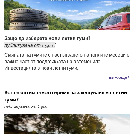
Защо да изберете нови летни гуми?
публикувана
от
E-gumi
Смяната на гумите с настъпването на топлите месеци е
важна част от поддръжката на автомобила.
Инвестицията в нови летни гуми...
виж още
Кога е оптималното време за закупуване на летни
гуми?
публикувана от E-gumi