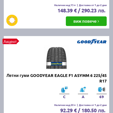
Летните гуми се считат за износени, когато
Налични над 15 +
|
Доставка от 1 до 2 дни
148.39 € / 290.23 лв.
дълбочината на протектора падне под 1.6 мм.
Въпреки това, за по-добро сцепление и
безопасност се препоръчва смяната им при
виж повече
дълбочина под 3 мм.
ПРОЧЕТИ ОЩЕ:
Има ли закон за зимни гуми в
Акцент
България?
Можем ли да шофираме със
зимни гуми през лятото?
Летни гуми GOODYEAR EAGLE F1 ASYMM 6 225/45
Въпреки че е законно, не се препоръчва, защото
R17
зимните гуми са направени от по-мека смес, която
се износва по-бързо при високи температури.
Освен това, те имат по-дълъг спирачен път и по-
C
A
69
слабо сцепление на суха и мокра настилка през
Налични над 20 +
|
Доставка от 1 до 2 дни
лятото.
92.29 € / 180.50 лв.