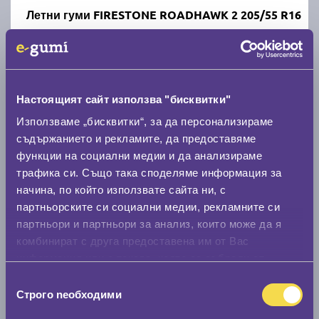
Летни гуми FIRESTONE ROADHAWK 2 205/55 R16
C
A
71
Налични над 20 +
|
Доставка от 1 до 2 дни
59.00 € / 115.39 лв.
Настоящият сайт използва "бисквитки"
Използваме „бисквитки“, за да персонализираме
виж повече
съдържанието и рекламите, да предоставяме
функции на социални медии и да анализираме
трафика си. Също така споделяме информация за
Акцент
начина, по който използвате сайта ни, с
партньорските си социални медии, рекламните си
партньори и партньори за анализ, които може да я
комбинират с друга предоставена им от Вас
информация или с такава, която са събрали от
ползването от Ваша страна на услугите им.
Летни гуми DEBICA PRESTO HP2 205/55 R16
Избор
Строго nеобходими
на
съгласие