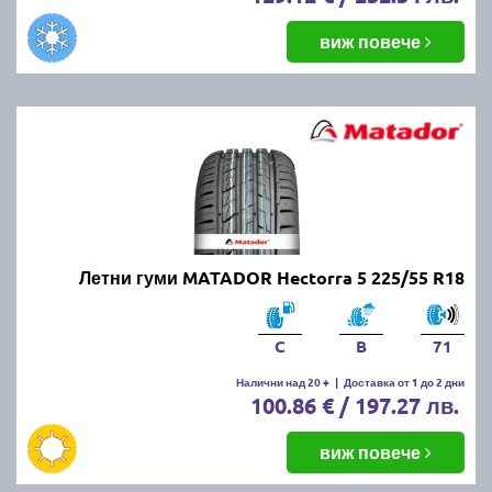
виж повече
Летни гуми MATADOR Hectorra 5 225/55 R18
C
B
71
Налични над 20 +
|
Доставка от 1 до 2 дни
100.86 € / 197.27 лв.
виж повече