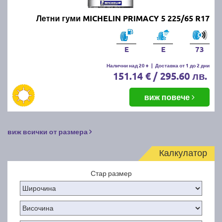
Летни гуми MICHELIN PRIMACY 5 225/65 R17
E
E
73
Налични над 20 +
|
Доставка от 1 до 2 дни
151.14 € / 295.60 лв.
виж повече
виж всички от размера
Калкулатор
Стар размер