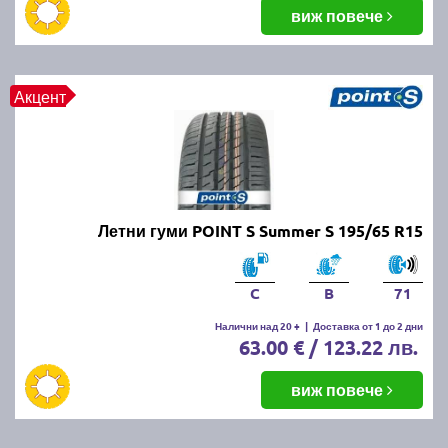
балансировка и реглаж на предния и задния мост.
виж повече
Неравномерното износване може да е знак за
проблеми с окачването или неправилно напомпани
гуми.
Акцент
Как да се грижим за летните
гуми?
Проверявайте редовно налягането, дълбочината
Летни гуми POINT S Summer S 195/65 R15
на протектора и състоянието на гумите. Избягвайте
рязко спиране и агресивно шофиране, тъй като
това води до по-бързо износване. Почиствайте
C
B
71
гумите от кал и камъчета и ги проверявайте за
наранявания.
Налични над 20 +
|
Доставка от 1 до 2 дни
63.00 € / 123.22 лв.
Как се съхраняват зимните и
виж повече
летни гуми?