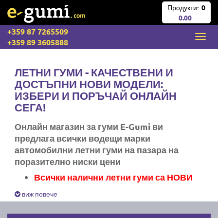
Продукти:
0
0.00
+359 87 7265509
+359 89 3605888
ЛЕТНИ ГУМИ - КАЧЕСТВЕНИ И
ДОСТЪПНИ НОВИ МОДЕЛИ:
ИЗБЕРИ И ПОРЪЧАЙ ОНЛАЙН
СЕГА!
Онлайн магазин за гуми E-Gumi ви
предлага всички водещи марки
автомобилни летни гуми на пазара на
поразително ниски цени
Всички налични летни гуми са НОВИ
Експресна доставка за цяла България
виж повече
Ние не изпращаме стари гуми