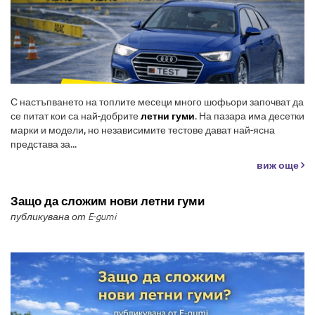
С настъпването на топлите месеци много шофьори започват да
се питат кои са най-добрите
летни гуми
. На пазара има десетки
марки и модели, но независимите тестове дават най-ясна
представа за...
виж още
Защо да сложим нови летни гуми
публикувана от E-gumi