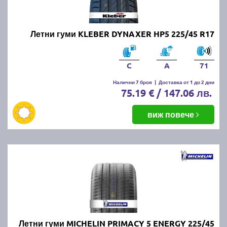
Онлайн магазин E-gumi не предлага летни гуми с
безплатна доставка, но предлага експресна
доставка до всички точки на страната.
Летни гуми KLEBER DYNAXER HP5 225/45 R17
Възползвайте се от директна доставка до Варна,
Пловдив, Бургас, София, Стара Загора, Велико
Търново, Русе, Плевен, Ловеч, Видин,
C
A
71
Благоевград, Кюстендил, Перник, Хасково,
Силистра, Добрич и други градове.
Налични 7 броя
|
Доставка от 1 до 2 дни
75.19 € / 147.06 лв.
виж повече
Летни гуми MICHELIN PRIMACY 5 ENERGY 225/45