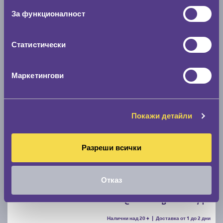
D
B
70
За функционалност
Налични над 12 +
|
Доставка от 1 до 2 дни
59.40 € / 116.18 лв.
Статистически
виж повече
Маркетингови
Покажи детайли
Разреши всички
Зимни гуми FIRESTONE WINTERHAWK 4 205/55
R16
Отказ
C
B
71
Налични над 20 +
|
Доставка от 1 до 2 дни