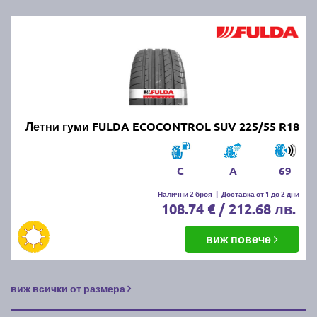
Летни гуми FULDA ECOCONTROL SUV 225/55 R18
C
A
69
Налични 2 броя
|
Доставка от 1 до 2 дни
108.74 € / 212.68 лв.
виж повече
виж всички от размера