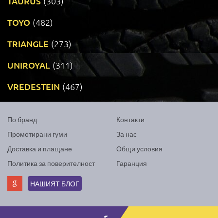
TAURUS
(303)
TOYO
(482)
TRIANGLE
(273)
UNIROYAL
(311)
VREDESTEIN
(467)
По бранд
Контакти
Промотирани гуми
За нас
Доставка и плащане
Общи условия
Политика за поверителност
Гаранция
НАШИЯТ БЛОГ