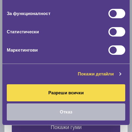
съгласие
0 мм.
За функционалност
Скоростомер при 100
км/ч
0 км/ч
Статистически
Намери гуми с новия размер
Маркетингови
По марка автомобил
Покажи детайли
Марка
Разреши всички
Модел
Отказ
Покажи гуми