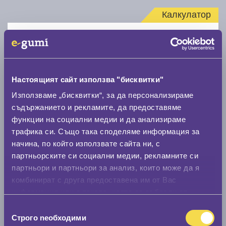
Калкулатор
Стар размер
Настоящият сайт използва "бисквитки"
Използваме „бисквитки“, за да персонализираме
съдържанието и рекламите, да предоставяме
Нов размер
функции на социални медии и да анализираме
трафика си. Също така споделяме информация за
начина, по който използвате сайта ни, с
партньорските си социални медии, рекламните си
партньори и партньори за анализ, които може да я
комбинират с друга предоставена им от Вас
Стар размер
информация или с такава, която са събрали от
0 мм.
ползването от Ваша страна на услугите им.
Избор
Строго nеобходими
на
Нов размер