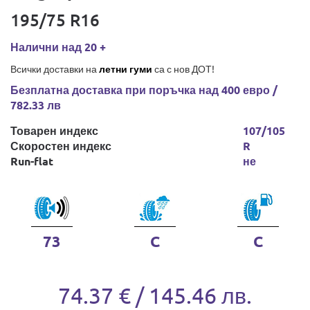
195/75 R16
Налични над 20 +
Всички доставки на
летни гуми
са с нов ДОТ!
Безплатна доставка при поръчка над 400 евро /
782.33 лв
Товарен индекс
107/105
Скоростен индекс
R
Run-flat
не
73
C
C
74.37 € / 145.46 лв.