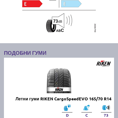
73
dB
C
A
B
ПОДОБНИ ГУМИ
Летни гуми RIKEN CargoSpeedEVO 165/70 R14
D
C
73