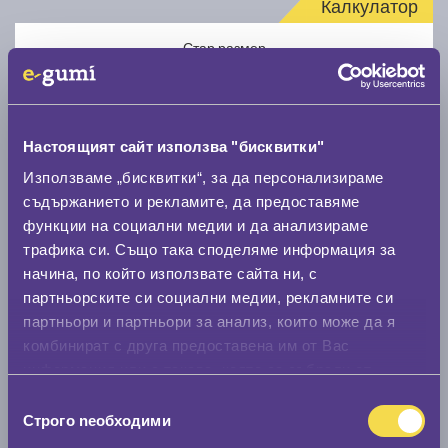
Калкулатор
Стар размер
Настоящият сайт използва "бисквитки"
Използваме „бисквитки“, за да персонализираме
Нов размер
съдържанието и рекламите, да предоставяме
функции на социални медии и да анализираме
трафика си. Също така споделяме информация за
начина, по който използвате сайта ни, с
партньорските си социални медии, рекламните си
партньори и партньори за анализ, които може да я
комбинират с друга предоставена им от Вас
Стар размер
информация или с такава, която са събрали от
0 мм.
ползването от Ваша страна на услугите им.
Избор
Строго nеобходими
Нов размер
на