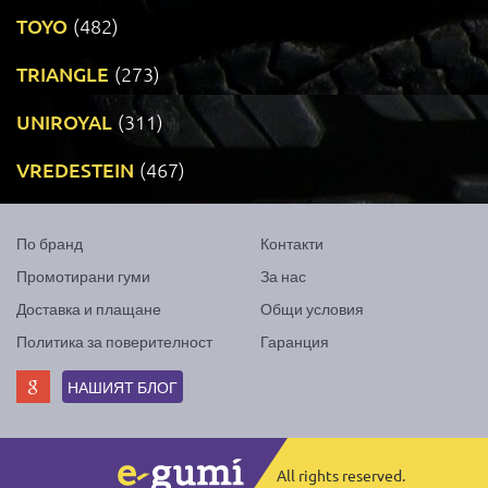
TOYO
(482)
TRIANGLE
(273)
UNIROYAL
(311)
VREDESTEIN
(467)
По бранд
Контакти
Промотирани гуми
За нас
Доставка и плащане
Общи условия
Политика за поверителност
Гаранция
НАШИЯТ БЛОГ
All rights reserved.