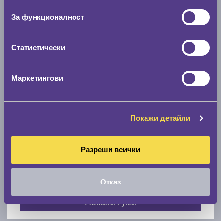
съгласие
0 мм.
За функционалност
Скоростомер при 100
км/ч
0 км/ч
Статистически
Намери гуми с новия размер
Маркетингови
По марка автомобил
Покажи детайли
Марка
Разреши всички
Модел
Отказ
Покажи гуми