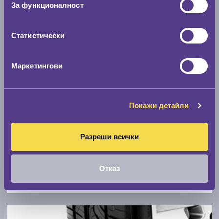
За функционалност
0 км/ч
Статистически
Намери гуми с новия размер
Маркетингови
По марка автомобил
Марка
Покажи детайли
Модел
Разреши всички
Отказ
Покажи гуми