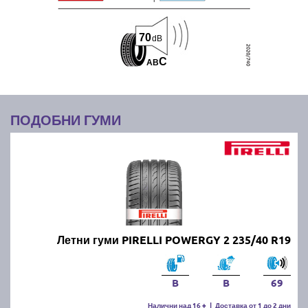
70
dB
C
A
B
ПОДОБНИ ГУМИ
Летни гуми PIRELLI POWERGY 2 235/40 R19
B
B
69
Налични над 16 +
|
Доставка от 1 до 2 дни