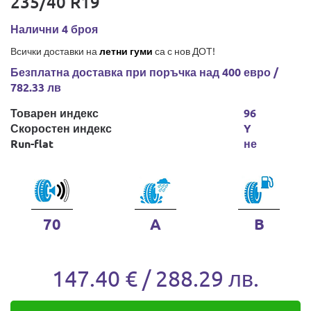
235/40 R19
Налични 4 броя
Всички доставки на
летни гуми
са с нов ДОТ!
Безплатна доставка при поръчка над 400 евро /
782.33 лв
Товарен индекс
96
Скоростен индекс
Y
Run-flat
не
70
A
B
147.40 € / 288.29 лв.