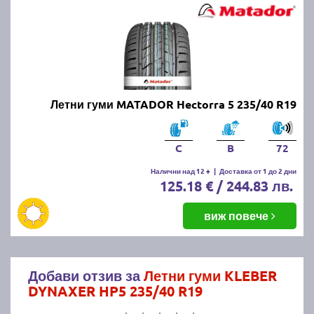
Летни гуми MATADOR Hectorra 5 235/40 R19
C
B
72
Налични над 12 +
|
Доставка от 1 до 2 дни
125.18 € / 244.83 лв.
виж повече
Добави отзив за
Летни гуми KLEBER
DYNAXER HP5 235/40 R19