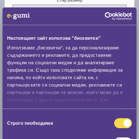
Настоящият сайт използва "бисквитки"
Нов размер
Използваме „бисквитки“, за да персонализираме
съдържанието и рекламите, да предоставяме
функции на социални медии и да анализираме
трафика си. Също така споделяме информация за
начина, по който използвате сайта ни, с
партньорските си социални медии, рекламните си
партньори и партньори за анализ, които може да я
Стар размер
комбинират с друга предоставена им от Вас
0 мм.
информация или с такава, която са събрали от
ползването от Ваша страна на услугите им.
Нов размер
Избор
Строго nеобходими
на
0 мм.
съгласие
Скоростомер при 100
км/ч