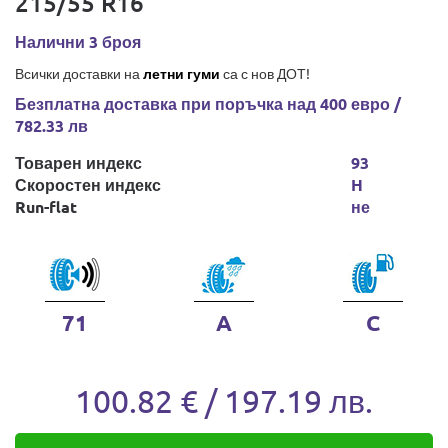
215/55 R16
Налични 3 броя
Всички доставки на
летни гуми
са с нов ДОТ!
Безплатна доставка при поръчка над 400 евро /
782.33 лв
Товарен индекс
93
Скоростен индекс
H
Run-flat
не
71
A
C
100.82 € / 197.19 лв.