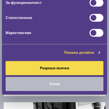
За функционалност
0 км/ч
Статистически
Намери гуми с новия размер
Маркетингови
По марка автомобил
Марка
Покажи детайли
Модел
Разреши всички
Отказ
Покажи гуми