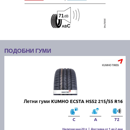
71
dB
C
A
B
ПОДОБНИ ГУМИ
Летни гуми KUMHO ECSTA HS52 215/55 R16
C
A
72
Налични над 20 +
|
Доставка от 1 до 2 дни